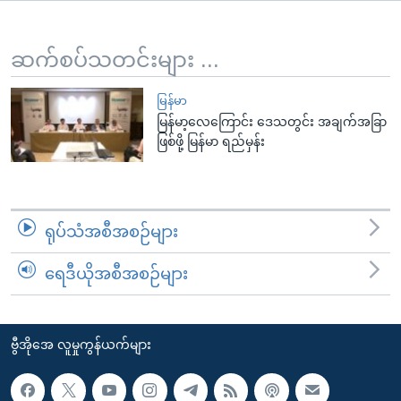
အ
သုတပဒေသာ အင်္ဂလိပ်စာ
ညွန်း
Learning English
စာမျက်နှာ
ဆက်စပ်သတင်းများ ...
သို့
ဗွီအိုအေ လူမှုကွန်ယက်များ
ကျော်
မြန်မာ
မြန်မာ့လေကြောင်း ဒေသတွင်း အချက်အခြာ
ကြည့်
ဖြစ်ဖို့ မြန်မာ ရည်မှန်း
ရန်
ဘာသာစကားများ
ရှာဖွေ
ရန်
နေရာ
ရုပ်သံအစီအစဉ်များ
သို့
ကျော်
ရေဒီယိုအစီအစဉ်များ
ရန်
ဗွီအိုအေ လူမှုကွန်ယက်များ