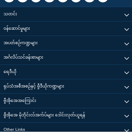
သတင်း
၀န်ဆောင်မှုများ
အပတ်စဉ်ကဏ္ဍများ
အင်္ဂလိပ်သင်ခန်းစာများ
ရေဒီယို
ရုပ်သံအစီအစဉ်နှင့် ဗွီဒီယိုကဏ္ဍများ
ဗွီအိုအေအကြောင်း
ဗွီအိုအေ မိုဘိုင်းလ်အက်ပ်များ ဒေါင်းလုတ်ယူရန်
Other Links