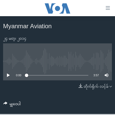
သုံး
ရ
လွယ်ကူ
Myanmar Aviation
မူလစာမျက်နှာ
စေ
မြန်မာ
၂၄ မတ္၊ ၂၀၁၄
သည့်
ကမ္ဘာ့သတင်းများ
Link
ဗွီဒီယို
နိုင်ငံတကာ
များ
သတင်းလွတ်လပ်ခွင့်
အမေရိကန်
No media source currently available
ပင်မ
ရပ်ဝန်းတခု လမ်းတခု အလွန်
တရုတ်
အကြောင်းအရာ
0:00
3:57
သို့
အင်္ဂလိပ်စာလေ့လာမယ်
အစ္စရေး-ပါလက်စတိုင်း
တိုက်ရိုက် လင့်ခ်
ကျော်
အပတ်စဉ်ကဏ္ဍများ
အမေရိကန်သုံးအီဒီယံ
ကြည့်
ရေဒီယိုနှင့်ရုပ်သံ အချက်အလက်များ
မကြေးမုံရဲ့ အင်္ဂလိပ်စာ
ရေဒီယို
ရန်
မျှဝေပါ
ပင်မ
ရေဒီယို/တီဗွီအစီအစဉ်
ရုပ်ရှင်ထဲက အင်္ဂလိပ်စာ
တီဗွီ