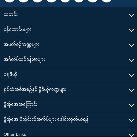
သတင်း
၀န်ဆောင်မှုများ
အပတ်စဉ်ကဏ္ဍများ
အင်္ဂလိပ်သင်ခန်းစာများ
ရေဒီယို
ရုပ်သံအစီအစဉ်နှင့် ဗွီဒီယိုကဏ္ဍများ
ဗွီအိုအေအကြောင်း
ဗွီအိုအေ မိုဘိုင်းလ်အက်ပ်များ ဒေါင်းလုတ်ယူရန်
Other Links