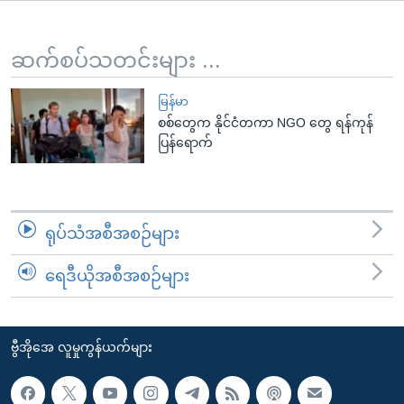
အ
သုတပဒေသာ အင်္ဂလိပ်စာ
ညွန်း
Learning English
စာမျက်နှာ
ဆက်စပ်သတင်းများ ...
သို့
ဗွီအိုအေ လူမှုကွန်ယက်များ
ကျော်
မြန်မာ
စစ်တွေက နိုင်ငံတကာ NGO တွေ ရန်ကုန်
ကြည့်
ပြန်ရောက်
ရန်
ဘာသာစကားများ
ရှာဖွေ
ရန်
နေရာ
ရုပ်သံအစီအစဉ်များ
သို့
ကျော်
ရေဒီယိုအစီအစဉ်များ
ရန်
ဗွီအိုအေ လူမှုကွန်ယက်များ