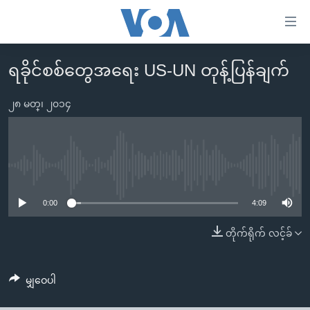
သုံး
ရ
လွယ်ကူ
ရခိုင်စစ်တွေအရေး US-UN တုန့်ပြန်ချက်
မူလစာမျက်နှာ
စေ
မြန်မာ
၂၈ မတ္၊ ၂၀၁၄
သည့်
ကမ္ဘာ့သတင်းများ
Link
ဗွီဒီယို
နိုင်ငံတကာ
များ
သတင်းလွတ်လပ်ခွင့်
အမေရိကန်
No media source currently available
ပင်မ
ရပ်ဝန်းတခု လမ်းတခု အလွန်
တရုတ်
အကြောင်းအရာ
0:00
4:09
သို့
အင်္ဂလိပ်စာလေ့လာမယ်
အစ္စရေး-ပါလက်စတိုင်း
တိုက်ရိုက် လင့်ခ်
ကျော်
အပတ်စဉ်ကဏ္ဍများ
အမေရိကန်သုံးအီဒီယံ
ကြည့်
ရေဒီယိုနှင့်ရုပ်သံ အချက်အလက်များ
မကြေးမုံရဲ့ အင်္ဂလိပ်စာ
ရေဒီယို
ရန်
မျှဝေပါ
ပင်မ
ရေဒီယို/တီဗွီအစီအစဉ်
ရုပ်ရှင်ထဲက အင်္ဂလိပ်စာ
တီဗွီ