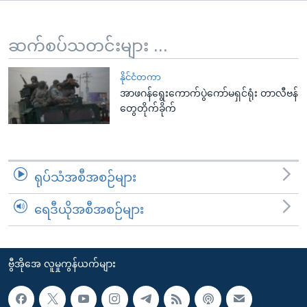
အ
သုတပဒေသာ အင်္ဂလိပ်စာ
ညွန်း
Learning English
စာမျက်နှာ
ဆက်စပ်သတင်းများ ...
သို့
ဗွီအိုအေ လူမှုကွန်ယက်များ
ကျော်
နိုင်ငံတကာ
အာဖဂန်ရွေးကောက်ပွဲကော်မရှင်ရုံး တာလီဗန်
ကြည့်
တွေတိုက်ခိုက်
ရန်
ဘာသာစကားများ
ရှာဖွေ
ရန်
နေရာ
ရုပ်သံအစီအစဉ်များ
သို့
ကျော်
ရေဒီယိုအစီအစဉ်များ
ရန်
ဗွီအိုအေ လူမှုကွန်ယက်များ