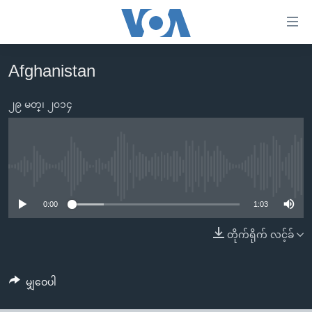
သုံး
ရ
လွယ်ကူ
Afghanistan
မူလစာမျက်နှာ
စေ
မြန်မာ
၂၉ မတ္၊ ၂၀၁၄
သည့်
ကမ္ဘာ့သတင်းများ
Link
ဗွီဒီယို
နိုင်ငံတကာ
များ
သတင်းလွတ်လပ်ခွင့်
အမေရိကန်
No media source currently available
ပင်မ
ရပ်ဝန်းတခု လမ်းတခု အလွန်
တရုတ်
အကြောင်းအရာ
0:00
1:03
သို့
အင်္ဂလိပ်စာလေ့လာမယ်
အစ္စရေး-ပါလက်စတိုင်း
တိုက်ရိုက် လင့်ခ်
ကျော်
အပတ်စဉ်ကဏ္ဍများ
အမေရိကန်သုံးအီဒီယံ
ကြည့်
ရေဒီယိုနှင့်ရုပ်သံ အချက်အလက်များ
မကြေးမုံရဲ့ အင်္ဂလိပ်စာ
ရေဒီယို
ရန်
မျှဝေပါ
ပင်မ
ရေဒီယို/တီဗွီအစီအစဉ်
ရုပ်ရှင်ထဲက အင်္ဂလိပ်စာ
တီဗွီ