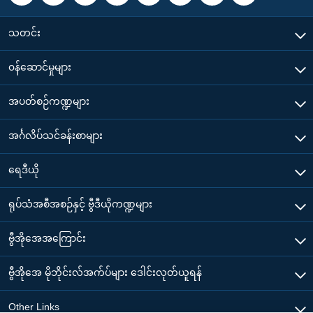
သတင်း
၀န်ဆောင်မှုများ
အပတ်စဉ်ကဏ္ဍများ
အင်္ဂလိပ်သင်ခန်းစာများ
ရေဒီယို
ရုပ်သံအစီအစဉ်နှင့် ဗွီဒီယိုကဏ္ဍများ
ဗွီအိုအေအကြောင်း
ဗွီအိုအေ မိုဘိုင်းလ်အက်ပ်များ ဒေါင်းလုတ်ယူရန်
Other Links