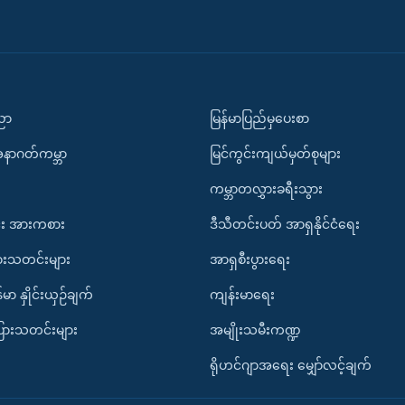
ပညာ
မြန်မာပြည်မှပေးစာ
အနာဂတ်ကမ္ဘာ
မြင်ကွင်းကျယ်မှတ်စုများ
ကမ္ဘာတလွှားခရီးသွား
း အားကစား
ဒီသီတင်းပတ် အာရှနိုင်ငံရေး
ားသတင်းများ
အာရှစီးပွားရေး
်မာ နှိုင်းယှဉ်ချက်
ကျန်းမာရေး
ပြားသတင်းများ
အမျိုးသမီးကဏ္ဍ
ရိုဟင်ဂျာအရေး မျှော်လင့်ချက်