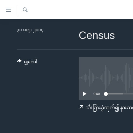
သုံး
ရ
ရှာဖွေ
လွယ်ကူ
မူလစာမျက်နှာ
၃၁ မတ္၊ ၂၀၁၄
ရ
Census
စေ
မြန်မာ
လာ
သည့်
ဒ်
ကမ္ဘာ့သတင်းများ
Link
ဗွီဒီယို
နိုင်ငံတကာ
မျှဝေပါ
များ
သတင်းလွတ်လပ်ခွင့်
အမေရိကန်
ပင်မ
ရပ်ဝန်းတခု လမ်းတခု အလွန်
တရုတ်
အကြောင်းအရာ
အင်္ဂလိပ်စာလေ့လာမယ်
အစ္စရေး-ပါလက်စတိုင်း
သို့
0:00
အပတ်စဉ်ကဏ္ဍများ
အမေရိကန်သုံးအီဒီယံ
ကျော်
သီးခြားခွဲထုတ်၍ နားဆင
ကြည့်
ရေဒီယိုနှင့်ရုပ်သံ အချက်အလက်များ
မကြေးမုံရဲ့ အင်္ဂလိပ်စာ
ရေဒီယို
ရန်
ရေဒီယို/တီဗွီအစီအစဉ်
ရုပ်ရှင်ထဲက အင်္ဂလိပ်စာ
တီဗွီ
ပင်မ