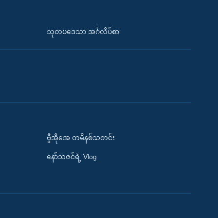
သုတပဒေသာ အင်္ဂလိပ်စာ
ဗွီအိုအေ တမိနစ်သတင်း
နော်သဇင်ရဲ့ Vlog