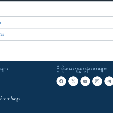
း
ား
ုများ
ဗွီအိုအေ လူမှုကွန်ယက်များ
းလ်သတင်းလွှာ