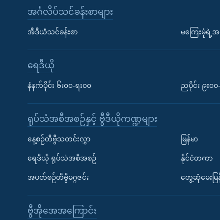
အင်္ဂလိပ်သင်ခန်းစာများ
အီဒီယံသင်ခန်းစာ
မကြေးမုံရဲ့အင
ရေဒီယို
နံနက်ပိုင်း ၆း၀၀-ရး၀၀
ညပိုင်း ၉း၀
ရုပ်သံအစီအစဉ်နှင့် ဗွီဒီယိုကဏ္ဍများ
နေ့စဉ်တီဗွီသတင်းလွှာ
မြန်မာ
ရေဒီယို ရုပ်သံအစီအစဉ်
နိုင်ငံတကာ
အပတ်စဉ်တီဗွီမဂ္ဂဇင်း
တွေ့ဆုံမေးမြန
ဗွီအိုအေအကြောင်း