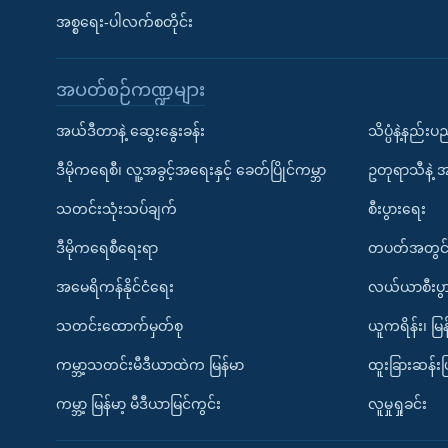
အစ္စရေး-ပါလက်စတိုင်း
အပတ်စဉ်ကဏ္ဍများ
အယ်ဒီတာနဲ့ ဆွေးနွေးခန်း
သိပ္ပံနဲ့နည်း
ဒီမိုကရေစီ၊ လူ့အခွင့်အရေးနှင့် ခေတ်ပြိုင်ကမ္ဘာ
ဥတုရာသီနဲ့ 
သတင်းသုံးသပ်ချက်
စီးပွားရေး
ဒီမိုကရေစီရေးရာ
တပတ်အတွင်
အမေရိကန်နိုင်ငံရေး
လယ်ယာစီးပွ
သတင်းထောက်မှတ်စု
ယူကရိန်း၊ မြန
ကမ္ဘာ့သတင်းမီဒီယာထဲက မြန်မာ
ထူးခြားဆန်း
ကမ္ဘာ့ မြန်မာ့ မီဒီယာမြင်ကွင်း
လူမှုရှုခင်း