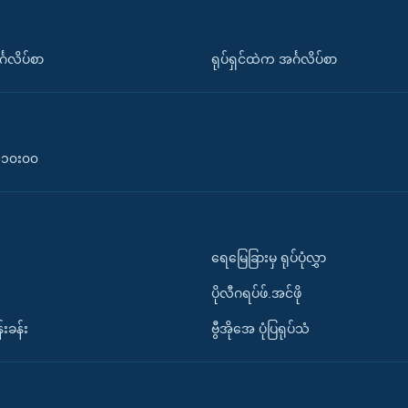
်္ဂလိပ်စာ
ရုပ်ရှင်ထဲက အင်္ဂလိပ်စာ
၀-၁၀း၀၀
ရေမြေခြားမှ ရုပ်ပုံလွှာ
ပိုလီဂရပ်ဖ်.အင်ဖို
်းခန်း
ဗွီအိုအေ ပုံပြရုပ်သံ