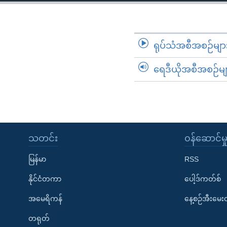
သုတပဒေသာ အင်္ဂလိပ်စာ
အ
ညွန်း
စာမျက်နှာ
သို့
ရုပ်သံအစီအစဉ်မျာ
ကျော်
ရေဒီယိုအစီအစဉ်မျ
ကြည့်
ရန်
ရှာဖွေ
ရန်
နေရာ
သတင်း
၀န်ဆောင်မှ
သို့
ကျော်
မြန်မာ
RSS
ရန်
နိုင်ငံတကာ
ပေါ့ဒ်ကတ်စ်
အမေရိကန်
နေ့စဉ်အီးမေ
တရုတ်