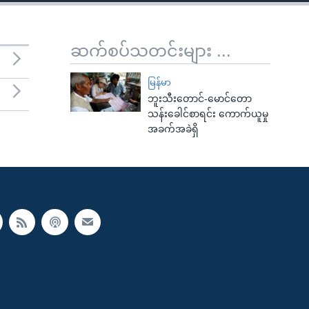
ဆက်စပ်သတင်းများ ...
မြန်မာ
ဘူးသီးတောင်-မောင်တော
သန်းခေါင်စာရင်း ကောက်ယူမှု
အခက်အခဲရှိ