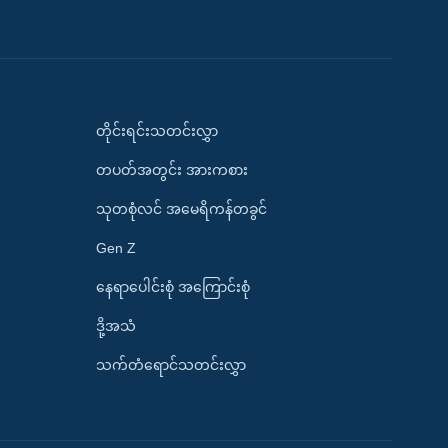
တိုင်းရင်းသတင်းလွှာ
တပတ်အတွင်း အားကစား
သုတစုံလင် အမေရိကန်တခွင်
Gen Z
နေရာပေါင်းစုံ အကြောင်းစုံ
ဒို့အသံ
သက်တံရောင်သတင်းလွှာ