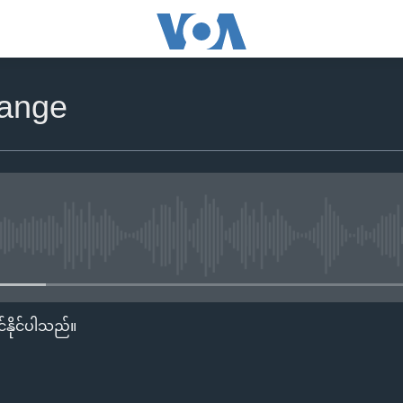
hange
No media source currently availa
်နိုင်ပါသည်။