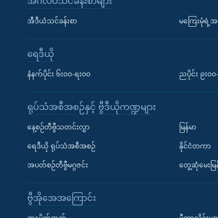
အင်္ဂလိပ်သင်ခန်းစာများ
အီဒီယံသင်ခန်းစာ
မကြေးမုံရဲ့အင
ရေဒီယို
နံနက်ပိုင်း ၆း၀၀-ရး၀၀
ညပိုင်း ၉း၀
ရုပ်သံအစီအစဉ်နှင့် ဗွီဒီယိုကဏ္ဍများ
နေ့စဉ်တီဗွီသတင်းလွှာ
မြန်မာ
ရေဒီယို ရုပ်သံအစီအစဉ်
နိုင်ငံတကာ
အပတ်စဉ်တီဗွီမဂ္ဂဇင်း
တွေ့ဆုံမေးမြန
ဗွီအိုအေအကြောင်း