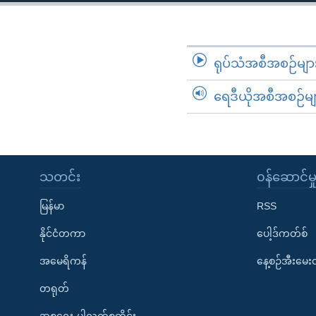
သုတပဒေသာ အင်္ဂလိပ်စာ
အ
ညွန်း
စာမျက်နှာ
သို့
ရုပ်သံအစီအစဉ်မျာ
ကျော်
ရေဒီယိုအစီအစဉ်မျ
ကြည့်
ရန်
ရှာဖွေ
ရန်
နေရာ
သတင်း
၀န်ဆောင်မှ
သို့
မြန်မာ
RSS
ကျော်
ရန်
နိုင်ငံတကာ
ပေါ့ဒ်ကတ်စ်
အမေရိကန်
နေ့စဉ်အီးမေ
တရုတ်