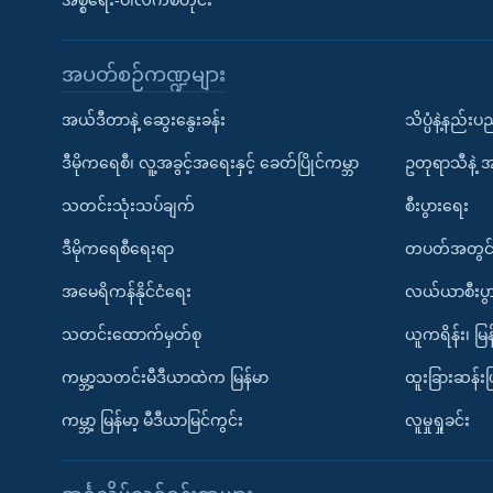
အစ္စရေး-ပါလက်စတိုင်း
အပတ်စဉ်ကဏ္ဍများ
အယ်ဒီတာနဲ့ ဆွေးနွေးခန်း
သိပ္ပံနဲ့နည်း
ဒီမိုကရေစီ၊ လူ့အခွင့်အရေးနှင့် ခေတ်ပြိုင်ကမ္ဘာ
ဥတုရာသီနဲ့ 
သတင်းသုံးသပ်ချက်
စီးပွားရေး
ဒီမိုကရေစီရေးရာ
တပတ်အတွင်
အမေရိကန်နိုင်ငံရေး
လယ်ယာစီးပွ
သတင်းထောက်မှတ်စု
ယူကရိန်း၊ မြန
ကမ္ဘာ့သတင်းမီဒီယာထဲက မြန်မာ
ထူးခြားဆန်း
ကမ္ဘာ့ မြန်မာ့ မီဒီယာမြင်ကွင်း
လူမှုရှုခင်း