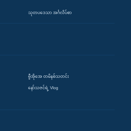
သုတပဒေသာ အင်္ဂလိပ်စာ
ဗွီအိုအေ တမိနစ်သတင်း
နော်သဇင်ရဲ့ Vlog