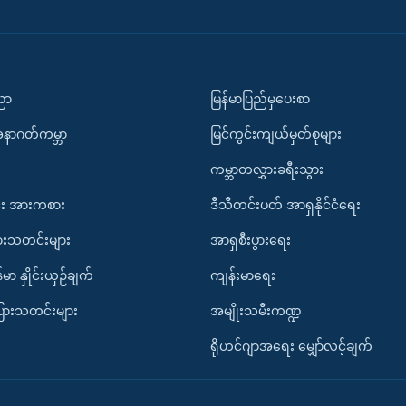
ပညာ
မြန်မာပြည်မှပေးစာ
အနာဂတ်ကမ္ဘာ
မြင်ကွင်းကျယ်မှတ်စုများ
ကမ္ဘာတလွှားခရီးသွား
း အားကစား
ဒီသီတင်းပတ် အာရှနိုင်ငံရေး
ားသတင်းများ
အာရှစီးပွားရေး
်မာ နှိုင်းယှဉ်ချက်
ကျန်းမာရေး
ပြားသတင်းများ
အမျိုးသမီးကဏ္ဍ
ရိုဟင်ဂျာအရေး မျှော်လင့်ချက်