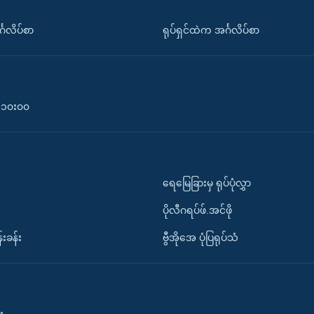
်္ဂလိပ်စာ
ရုပ်ရှင်ထဲက အင်္ဂလိပ်စာ
၀-၁၀း၀၀
ရေမြေခြားမှ ရုပ်ပုံလွှာ
ပိုလီဂရပ်ဖ်.အင်ဖို
်းခန်း
ဗွီအိုအေ ပုံပြရုပ်သံ