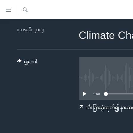
သုံး
ရ
ရှာဖွေ
လွယ်ကူ
မူလစာမျက်နှာ
၀၁ ဧၿပီ၊ ၂၀၁၄
ရ
Climate C
စေ
မြန်မာ
လာ
သည့်
ဒ်
ကမ္ဘာ့သတင်းများ
Link
ဗွီဒီယို
နိုင်ငံတကာ
မျှဝေပါ
များ
သတင်းလွတ်လပ်ခွင့်
အမေရိကန်
ပင်မ
ရပ်ဝန်းတခု လမ်းတခု အလွန်
တရုတ်
အကြောင်းအရာ
အင်္ဂလိပ်စာလေ့လာမယ်
အစ္စရေး-ပါလက်စတိုင်း
သို့
0:00
အပတ်စဉ်ကဏ္ဍများ
အမေရိကန်သုံးအီဒီယံ
ကျော်
သီးခြားခွဲထုတ်၍ နားဆင
ကြည့်
ရေဒီယိုနှင့်ရုပ်သံ အချက်အလက်များ
မကြေးမုံရဲ့ အင်္ဂလိပ်စာ
ရေဒီယို
ရန်
ရေဒီယို/တီဗွီအစီအစဉ်
ရုပ်ရှင်ထဲက အင်္ဂလိပ်စာ
တီဗွီ
ပင်မ