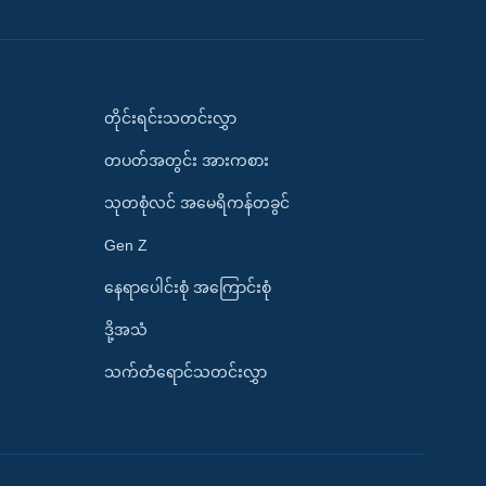
တိုင်းရင်းသတင်းလွှာ
တပတ်အတွင်း အားကစား
သုတစုံလင် အမေရိကန်တခွင်
Gen Z
နေရာပေါင်းစုံ အကြောင်းစုံ
ဒို့အသံ
သက်တံရောင်သတင်းလွှာ