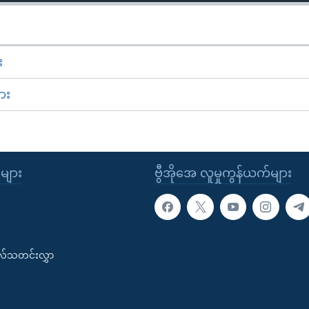
း
ား
ုများ
ဗွီအိုအေ လူမှုကွန်ယက်များ
းလ်သတင်းလွှာ