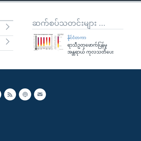
ဆက်စပ်သတင်းများ ...
နိုင်ငံတကာ
ရာသီဥတုဖောက်ပြန်မှု
အန္တရာယ် ကုလသတိပေး