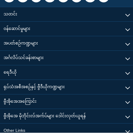
သတင်း
၀န်ဆောင်မှုများ
အပတ်စဉ်ကဏ္ဍများ
အင်္ဂလိပ်သင်ခန်းစာများ
ရေဒီယို
ရုပ်သံအစီအစဉ်နှင့် ဗွီဒီယိုကဏ္ဍများ
ဗွီအိုအေအကြောင်း
ဗွီအိုအေ မိုဘိုင်းလ်အက်ပ်များ ဒေါင်းလုတ်ယူရန်
Other Links