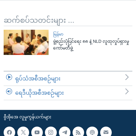
အ
သုတပဒေသာ အင်္ဂလိပ်စာ
ညွန်း
Learning English
စာမျက်နှာ
ဆက်စပ်သတင်းများ ...
သို့
ဗွီအိုအေ လူမှုကွန်ယက်များ
ကျော်
မြန်မာ
ဖွဲ့စည်းပုံပြင်ရေး ၈၈ နဲ့ NLD လူထုလှုပ်ရှားမှု
ကြည့်
ကော်မတီဖွဲ့
ရန်
ဘာသာစကားများ
ရှာဖွေ
ရန်
နေရာ
ရုပ်သံအစီအစဉ်များ
သို့
ကျော်
ရေဒီယိုအစီအစဉ်များ
ရန်
ဗွီအိုအေ လူမှုကွန်ယက်များ