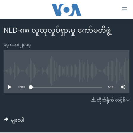
သုံး
ရ
လွယ်ကူ
NLD-၈၈ လူထုလှုပ်ရှားမှု ကော်မတီဖွဲ့
မူလစာမျက်နှာ
စေ
မြန်မာ
၀၄ ေမ၊ ၂၀၁၄
သည့်
ကမ္ဘာ့သတင်းများ
Link
ဗွီဒီယို
နိုင်ငံတကာ
များ
သတင်းလွတ်လပ်ခွင့်
အမေရိကန်
No media source currently available
ပင်မ
ရပ်ဝန်းတခု လမ်းတခု အလွန်
တရုတ်
အကြောင်းအရာ
0:00
5:09
သို့
အင်္ဂလိပ်စာလေ့လာမယ်
အစ္စရေး-ပါလက်စတိုင်း
တိုက်ရိုက် လင့်ခ်
ကျော်
အပတ်စဉ်ကဏ္ဍများ
အမေရိကန်သုံးအီဒီယံ
ကြည့်
ရေဒီယိုနှင့်ရုပ်သံ အချက်အလက်များ
မကြေးမုံရဲ့ အင်္ဂလိပ်စာ
ရေဒီယို
ရန်
မျှဝေပါ
ပင်မ
ရေဒီယို/တီဗွီအစီအစဉ်
ရုပ်ရှင်ထဲက အင်္ဂလိပ်စာ
တီဗွီ