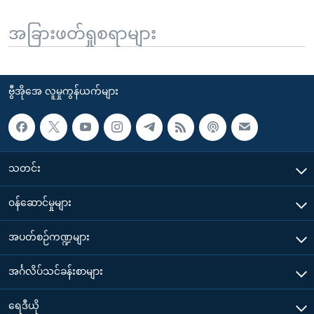
အခြားဖတ်ရှုစရာများ
ဗွီအိုအေ လူမှုကွန်ယက်များ
သတင်း
၀န်ဆောင်မှုများ
အပတ်စဉ်ကဏ္ဍများ
အင်္ဂလိပ်သင်ခန်းစာများ
ရေဒီယို