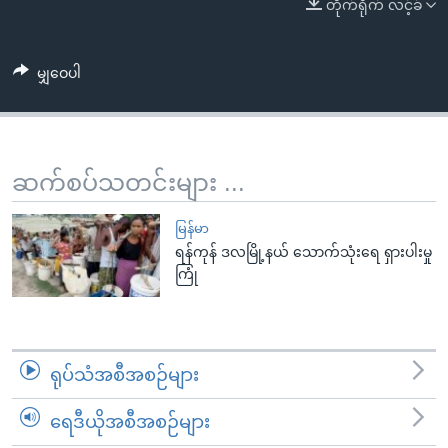
အ
တိုက်ရိုက် လင့်ခ်
သုတပဒေသာ အင်္ဂလိပ်စာ
ညွန်း
Learning English
စာမျက်နှာ
မျှဝေပါ
သို့
ဗွီအိုအေ လူမှုကွန်ယက်များ
ကျော်
ကြည့်
ရန်
ဆက်စပ်သတင်းများ ...
ဘာသာစကားများ
ရှာဖွေ
ရန်
မြန်မာ
နေရာ
ရန်ကုန် ဒလမြို့နယ် သောက်သုံးရေ ရှားပါးမှု
ကြုံ
သို့
ကျော်
ရန်
ရုပ်သံအစီအစဉ်များ
ရေဒီယိုအစီအစဉ်များ