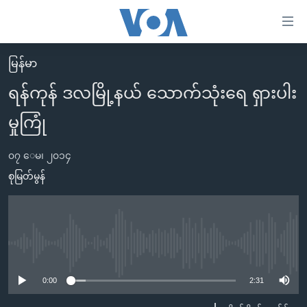
သုံး
ရ
လွယ်ကူ
မြန်မာ
မူလစာမျက်နှာ
စေ
ရန်ကုန် ဒလမြို့နယ် သောက်သုံးရေ ရှားပါး
မြန်မာ
သည့်
မှုကြုံ
ကမ္ဘာ့သတင်းများ
Link
ဗွီဒီယို
နိုင်ငံတကာ
များ
၀၇ ေမ၊ ၂၀၁၄
သတင်းလွတ်လပ်ခွင့်
အမေရိကန်
စုမြတ်မွန်
ပင်မ
ရပ်ဝန်းတခု လမ်းတခု အလွန်
တရုတ်
အကြောင်းအရာ
သို့
အင်္ဂလိပ်စာလေ့လာမယ်
အစ္စရေး-ပါလက်စတိုင်း
ကျော်
အပတ်စဉ်ကဏ္ဍများ
အမေရိကန်သုံးအီဒီယံ
No media source currently available
ကြည့်
ရေဒီယိုနှင့်ရုပ်သံ အချက်အလက်များ
မကြေးမုံရဲ့ အင်္ဂလိပ်စာ
ရေဒီယို
ရန်
0:00
2:31
ပင်မ
ရေဒီယို/တီဗွီအစီအစဉ်
ရုပ်ရှင်ထဲက အင်္ဂလိပ်စာ
တီဗွီ