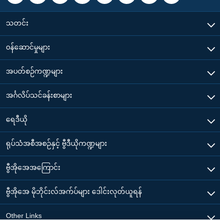
သတင်း
၀န်ဆောင်မှုများ
အပတ်စဉ်ကဏ္ဍများ
အင်္ဂလိပ်သင်ခန်းစာများ
ရေဒီယို
ရုပ်သံအစီအစဉ်နှင့် ဗွီဒီယိုကဏ္ဍများ
ဗွီအိုအေအကြောင်း
ဗွီအိုအေ မိုဘိုင်းလ်အက်ပ်များ ဒေါင်းလုတ်ယူရန်
Other Links