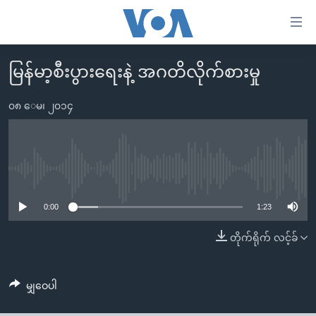
သုံး
ရ
လွယ်ကူ
မြန်မာ့စီးပွားရေးနဲ့ အဂတိလိုက်စားမှု
မူလစာမျက်နှာ
စေ
မြန်မာ
၀၈ ေမ၊ ၂၀၁၄
သည့်
ကမ္ဘာ့သတင်းများ
Link
ဗွီဒီယို
နိုင်ငံတကာ
များ
သတင်းလွတ်လပ်ခွင့်
အမေရိကန်
No media source currently available
ပင်မ
ရပ်ဝန်းတခု လမ်းတခု အလွန်
တရုတ်
အကြောင်းအရာ
0:00
1:23
သို့
အင်္ဂလိပ်စာလေ့လာမယ်
အစ္စရေး-ပါလက်စတိုင်း
တိုက်ရိုက် လင့်ခ်
ကျော်
အပတ်စဉ်ကဏ္ဍများ
အမေရိကန်သုံးအီဒီယံ
ကြည့်
ရေဒီယိုနှင့်ရုပ်သံ အချက်အလက်များ
မကြေးမုံရဲ့ အင်္ဂလိပ်စာ
ရေဒီယို
ရန်
မျှဝေပါ
ပင်မ
ရေဒီယို/တီဗွီအစီအစဉ်
ရုပ်ရှင်ထဲက အင်္ဂလိပ်စာ
တီဗွီ