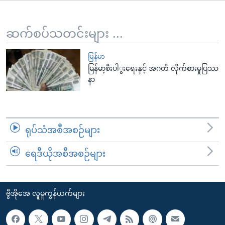
အ
သုတပဒေသာ အင်္ဂလိပ်စာ
ညွန်း
Learning English
စာမျက်နှာ
ဆက်စပ်သတင်းများ ...
သို့
ဗွီအိုအေ လူမှုကွန်ယက်များ
ကျော်
မြန်မာ
မြန်မာ့စီးပါွးရေးနှင့် အဂတိ လိုက်စားမှုပြဿ
ကြည့်
နာ
ရန်
ဘာသာစကားများ
ရှာဖွေ
ရန်
နေရာ
ရုပ်သံအစီအစဉ်များ
သို့
ကျော်
ရေဒီယိုအစီအစဉ်များ
ရန်
ဗွီအိုအေ လူမှုကွန်ယက်များ