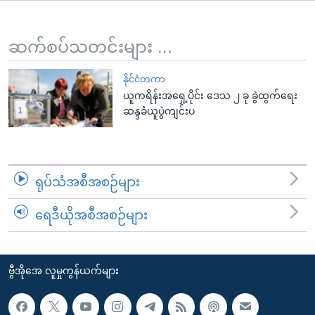
အ
သုတပဒေသာ အင်္ဂလိပ်စာ
ညွန်း
Learning English
စာမျက်နှာ
ဆက်စပ်သတင်းများ ...
သို့
ဗွီအိုအေ လူမှုကွန်ယက်များ
ကျော်
နိုင်ငံတကာ
ယူကရိန်းအရှေ့ပိုင်း ဒေသ ၂ ခု ခွဲထွက်ရေး
ကြည့်
ဆန္ဒခံယူပွဲကျင်းပ
ရန်
ဘာသာစကားများ
ရှာဖွေ
ရန်
နေရာ
ရုပ်သံအစီအစဉ်များ
သို့
ကျော်
ရေဒီယိုအစီအစဉ်များ
ရန်
ဗွီအိုအေ လူမှုကွန်ယက်များ