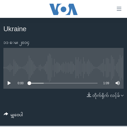
သုံး
ရ
လွယ်ကူ
Ukraine
မူလစာမျက်နှာ
စေ
မြန်မာ
၁၁ ေမ၊ ၂၀၁၄
သည့်
ကမ္ဘာ့သတင်းများ
Link
ဗွီဒီယို
နိုင်ငံတကာ
များ
သတင်းလွတ်လပ်ခွင့်
အမေရိကန်
No media source currently available
ပင်မ
ရပ်ဝန်းတခု လမ်းတခု အလွန်
တရုတ်
အကြောင်းအရာ
0:00
1:09
သို့
အင်္ဂလိပ်စာလေ့လာမယ်
အစ္စရေး-ပါလက်စတိုင်း
တိုက်ရိုက် လင့်ခ်
ကျော်
အပတ်စဉ်ကဏ္ဍများ
အမေရိကန်သုံးအီဒီယံ
ကြည့်
ရေဒီယိုနှင့်ရုပ်သံ အချက်အလက်များ
မကြေးမုံရဲ့ အင်္ဂလိပ်စာ
ရေဒီယို
ရန်
မျှဝေပါ
ပင်မ
ရေဒီယို/တီဗွီအစီအစဉ်
ရုပ်ရှင်ထဲက အင်္ဂလိပ်စာ
တီဗွီ