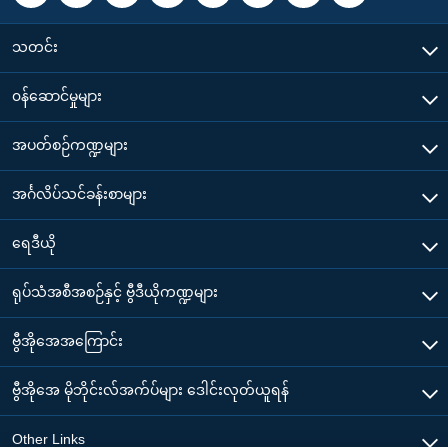
သတင်း
၀န်ဆောင်မှုများ
အပတ်စဉ်ကဏ္ဍများ
အင်္ဂလိပ်သင်ခန်းစာများ
ရေဒီယို
ရုပ်သံအစီအစဉ်နှင့် ဗွီဒီယိုကဏ္ဍများ
ဗွီအိုအေအကြောင်း
ဗွီအိုအေ မိုဘိုင်းလ်အက်ပ်များ ဒေါင်းလုတ်ယူရန်
Other Links