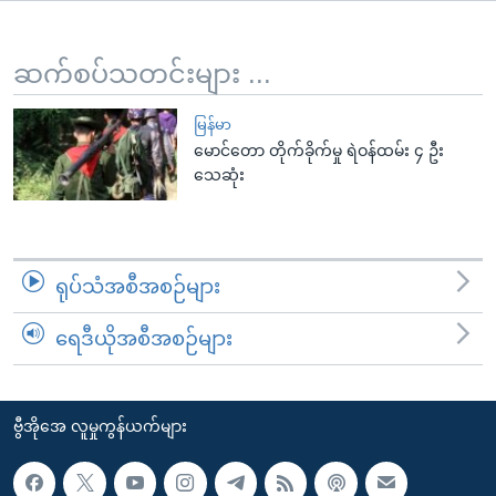
အ
သုတပဒေသာ အင်္ဂလိပ်စာ
ညွန်း
Learning English
စာမျက်နှာ
ဆက်စပ်သတင်းများ ...
သို့
ဗွီအိုအေ လူမှုကွန်ယက်များ
ကျော်
မြန်မာ
မောင်တော တိုက်ခိုက်မှု ရဲဝန်ထမ်း ၄ ဦး
ကြည့်
သေဆုံး
ရန်
ဘာသာစကားများ
ရှာဖွေ
ရန်
နေရာ
ရုပ်သံအစီအစဉ်များ
သို့
ကျော်
ရေဒီယိုအစီအစဉ်များ
ရန်
ဗွီအိုအေ လူမှုကွန်ယက်များ