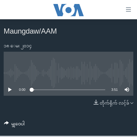
သုံး
ရ
လွယ်ကူ
Maungdaw/AAM
မူလစာမျက်နှာ
စေ
မြန်မာ
၁၈ ေမ၊ ၂၀၁၄
သည့်
ကမ္ဘာ့သတင်းများ
Link
ဗွီဒီယို
နိုင်ငံတကာ
များ
သတင်းလွတ်လပ်ခွင့်
အမေရိကန်
No media source currently available
ပင်မ
ရပ်ဝန်းတခု လမ်းတခု အလွန်
တရုတ်
အကြောင်းအရာ
0:00
3:51
သို့
အင်္ဂလိပ်စာလေ့လာမယ်
အစ္စရေး-ပါလက်စတိုင်း
တိုက်ရိုက် လင့်ခ်
ကျော်
အပတ်စဉ်ကဏ္ဍများ
အမေရိကန်သုံးအီဒီယံ
ကြည့်
ရေဒီယိုနှင့်ရုပ်သံ အချက်အလက်များ
မကြေးမုံရဲ့ အင်္ဂလိပ်စာ
ရေဒီယို
ရန်
မျှဝေပါ
ပင်မ
ရေဒီယို/တီဗွီအစီအစဉ်
ရုပ်ရှင်ထဲက အင်္ဂလိပ်စာ
တီဗွီ