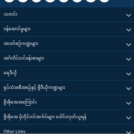
သတင်း
၀န်ဆောင်မှုများ
အပတ်စဉ်ကဏ္ဍများ
အင်္ဂလိပ်သင်ခန်းစာများ
ရေဒီယို
ရုပ်သံအစီအစဉ်နှင့် ဗွီဒီယိုကဏ္ဍများ
ဗွီအိုအေအကြောင်း
ဗွီအိုအေ မိုဘိုင်းလ်အက်ပ်များ ဒေါင်းလုတ်ယူရန်
Other Links