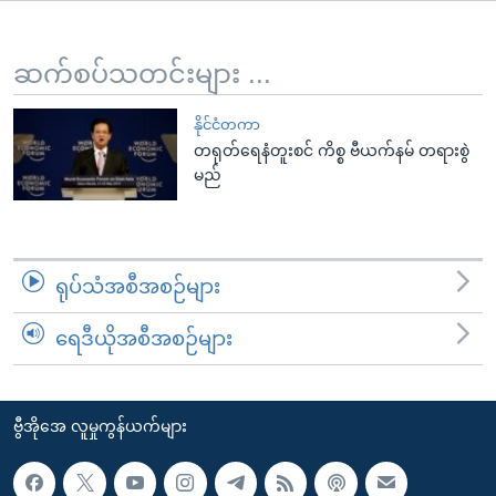
အ
သုတပဒေသာ အင်္ဂလိပ်စာ
ညွန်း
Learning English
စာမျက်နှာ
ဆက်စပ်သတင်းများ ...
သို့
ဗွီအိုအေ လူမှုကွန်ယက်များ
ကျော်
နိုင်ငံတကာ
တရုတ်ရေနံတူးစင် ကိစ္စ ဗီယက်နမ် တရားစွဲ
ကြည့်
မည်
ရန်
ဘာသာစကားများ
ရှာဖွေ
ရန်
နေရာ
ရုပ်သံအစီအစဉ်များ
သို့
ကျော်
ရေဒီယိုအစီအစဉ်များ
ရန်
ဗွီအိုအေ လူမှုကွန်ယက်များ