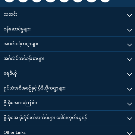
သတင်း
၀န်ဆောင်မှုများ
အပတ်စဉ်ကဏ္ဍများ
အင်္ဂလိပ်သင်ခန်းစာများ
ရေဒီယို
ရုပ်သံအစီအစဉ်နှင့် ဗွီဒီယိုကဏ္ဍများ
ဗွီအိုအေအကြောင်း
ဗွီအိုအေ မိုဘိုင်းလ်အက်ပ်များ ဒေါင်းလုတ်ယူရန်
Other Links