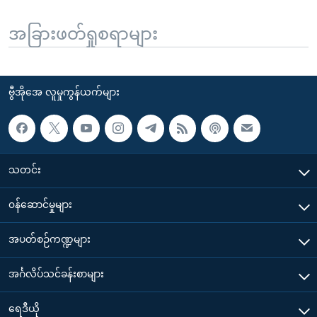
အခြားဖတ်ရှုစရာများ
ဗွီအိုအေ လူမှုကွန်ယက်များ
သတင်း
၀န်ဆောင်မှုများ
အပတ်စဉ်ကဏ္ဍများ
အင်္ဂလိပ်သင်ခန်းစာများ
ရေဒီယို