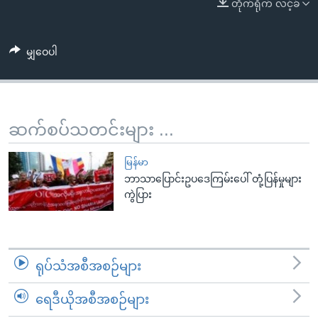
အ
တိုက်ရိုက် လင့်ခ်
သုတပဒေသာ အင်္ဂလိပ်စာ
ညွန်း
Learning English
စာမျက်နှာ
မျှဝေပါ
သို့
ဗွီအိုအေ လူမှုကွန်ယက်များ
ကျော်
ကြည့်
ရန်
ဆက်စပ်သတင်းများ ...
ဘာသာစကားများ
ရှာဖွေ
ရန်
မြန်မာ
နေရာ
ဘာသာပြောင်းဥပဒေကြမ်းပေါ် တုံ့ပြန်မှုများ
ကွဲပြား
သို့
ကျော်
ရန်
ရုပ်သံအစီအစဉ်များ
ရေဒီယိုအစီအစဉ်များ