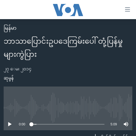
သုံး
ရ
လွယ်ကူ
မြန်မာ
မူလစာမျက်နှာ
စေ
ဘာသာပြောင်းဥပဒေကြမ်းပေါ် တုံ့ပြန်မှု
မြန်မာ
သည့်
များကွဲပြား
ကမ္ဘာ့သတင်းများ
Link
ဗွီဒီယို
နိုင်ငံတကာ
များ
၂၇ ေမ၊ ၂၀၁၄
သတင်းလွတ်လပ်ခွင့်
အမေရိကန်
ဆုမွန်
ပင်မ
ရပ်ဝန်းတခု လမ်းတခု အလွန်
တရုတ်
အကြောင်းအရာ
သို့
အင်္ဂလိပ်စာလေ့လာမယ်
အစ္စရေး-ပါလက်စတိုင်း
ကျော်
အပတ်စဉ်ကဏ္ဍများ
အမေရိကန်သုံးအီဒီယံ
No media source currently available
ကြည့်
ရေဒီယိုနှင့်ရုပ်သံ အချက်အလက်များ
မကြေးမုံရဲ့ အင်္ဂလိပ်စာ
ရေဒီယို
ရန်
0:00
5:09
ပင်မ
ရေဒီယို/တီဗွီအစီအစဉ်
ရုပ်ရှင်ထဲက အင်္ဂလိပ်စာ
တီဗွီ