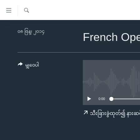
သုံး
ရ
ရှာဖွေ
လွယ်ကူ
မူလစာမျက်နှာ
၀၈ ဇြန္၊ ၂၀၁၄
ရ
French Ope
စေ
မြန်မာ
လာ
သည့်
ဒ်
ကမ္ဘာ့သတင်းများ
Link
ဗွီဒီယို
နိုင်ငံတကာ
မျှဝေပါ
များ
သတင်းလွတ်လပ်ခွင့်
အမေရိကန်
ပင်မ
ရပ်ဝန်းတခု လမ်းတခု အလွန်
တရုတ်
အကြောင်းအရာ
အင်္ဂလိပ်စာလေ့လာမယ်
အစ္စရေး-ပါလက်စတိုင်း
သို့
0:00
အပတ်စဉ်ကဏ္ဍများ
အမေရိကန်သုံးအီဒီယံ
ကျော်
သီးခြားခွဲထုတ်၍ နားဆင
ကြည့်
ရေဒီယိုနှင့်ရုပ်သံ အချက်အလက်များ
မကြေးမုံရဲ့ အင်္ဂလိပ်စာ
ရေဒီယို
ရန်
ရေဒီယို/တီဗွီအစီအစဉ်
ရုပ်ရှင်ထဲက အင်္ဂလိပ်စာ
တီဗွီ
ပင်မ