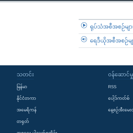
သုတပဒေသာ အင်္ဂလိပ်စာ
အ
ညွန်း
စာမျက်နှာ
သို့
ရုပ်သံအစီအစဉ်မျာ
ကျော်
ရေဒီယိုအစီအစဉ်မျ
ကြည့်
ရန်
ရှာဖွေ
ရန်
နေရာ
သတင်း
၀န်ဆောင်မှ
သို့
မြန်မာ
RSS
ကျော်
ရန်
နိုင်ငံတကာ
ပေါ့ဒ်ကတ်စ်
အမေရိကန်
နေ့စဉ်အီးမေ
တရုတ်