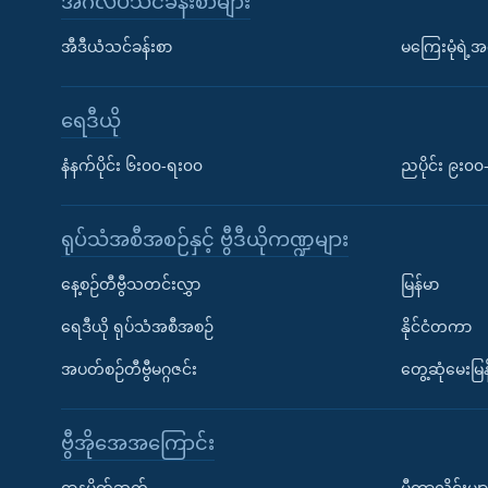
အင်္ဂလိပ်သင်ခန်းစာများ
အီဒီယံသင်ခန်းစာ
မကြေးမုံရဲ့အင
ရေဒီယို
နံနက်ပိုင်း ၆း၀၀-ရး၀၀
ညပိုင်း ၉း၀
ရုပ်သံအစီအစဉ်နှင့် ဗွီဒီယိုကဏ္ဍများ
နေ့စဉ်တီဗွီသတင်းလွှာ
မြန်မာ
ရေဒီယို ရုပ်သံအစီအစဉ်
နိုင်ငံတကာ
အပတ်စဉ်တီဗွီမဂ္ဂဇင်း
တွေ့ဆုံမေးမြန
ဗွီအိုအေအကြောင်း