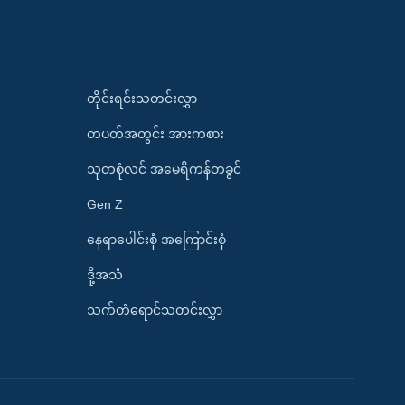
တိုင်းရင်းသတင်းလွှာ
တပတ်အတွင်း အားကစား
သုတစုံလင် အမေရိကန်တခွင်
Gen Z
နေရာပေါင်းစုံ အကြောင်းစုံ
ဒို့အသံ
သက်တံရောင်သတင်းလွှာ