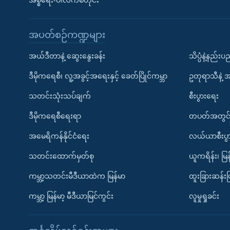
အစ္စရေး-ပါလက်စတိုင်း
အပတ်စဉ်ကဏ္ဍများ
အယ်ဒီတာနဲ့ ဆွေးနွေးခန်း
သိပ္ပံနဲ့နည်း
ဒီမိုကရေစီ၊ လူ့အခွင့်အရေးနှင့် ခေတ်ပြိုင်ကမ္ဘာ
ဥတုရာသီနဲ့ 
သတင်းသုံးသပ်ချက်
စီးပွားရေး
ဒီမိုကရေစီရေးရာ
တပတ်အတွင်
အမေရိကန်နိုင်ငံရေး
လယ်ယာစီးပွ
သတင်းထောက်မှတ်စု
ယူကရိန်း၊ မြန
ကမ္ဘာ့သတင်းမီဒီယာထဲက မြန်မာ
ထူးခြားဆန်း
ကမ္ဘာ့ မြန်မာ့ မီဒီယာမြင်ကွင်း
လူမှုရှုခင်း