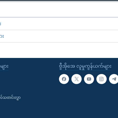
း
ား
ုများ
ဗွီအိုအေ လူမှုကွန်ယက်များ
းလ်သတင်းလွှာ