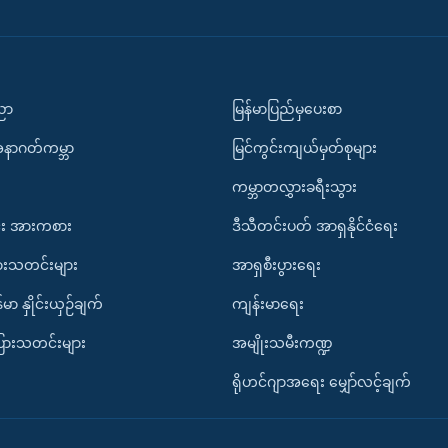
ပညာ
မြန်မာပြည်မှပေးစာ
အနာဂတ်ကမ္ဘာ
မြင်ကွင်းကျယ်မှတ်စုများ
ကမ္ဘာတလွှားခရီးသွား
း အားကစား
ဒီသီတင်းပတ် အာရှနိုင်ငံရေး
ားသတင်းများ
အာရှစီးပွားရေး
်မာ နှိုင်းယှဉ်ချက်
ကျန်းမာရေး
ပြားသတင်းများ
အမျိုးသမီးကဏ္ဍ
ရိုဟင်ဂျာအရေး မျှော်လင့်ချက်