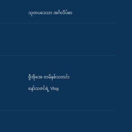
သုတပဒေသာ အင်္ဂလိပ်စာ
ဗွီအိုအေ တမိနစ်သတင်း
နော်သဇင်ရဲ့ Vlog