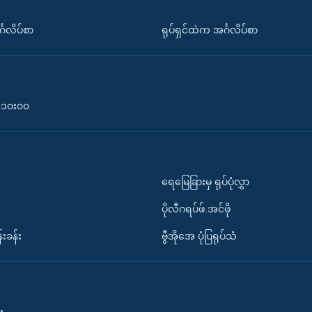
်္ဂလိပ်စာ
ရုပ်ရှင်ထဲက အင်္ဂလိပ်စာ
၀-၁၀း၀၀
ရေမြေခြားမှ ရုပ်ပုံလွှာ
ပိုလီဂရပ်ဖ်.အင်ဖို
်းခန်း
ဗွီအိုအေ ပုံပြရုပ်သံ