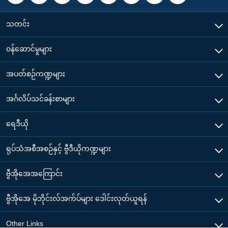
သတင်း
၀န်ဆောင်မှုများ
အပတ်စဉ်ကဏ္ဍများ
အင်္ဂလိပ်သင်ခန်းစာများ
ရေဒီယို
ရုပ်သံအစီအစဉ်နှင့် ဗွီဒီယိုကဏ္ဍများ
ဗွီအိုအေအကြောင်း
ဗွီအိုအေ မိုဘိုင်းလ်အက်ပ်များ ဒေါင်းလုတ်ယူရန်
Other Links