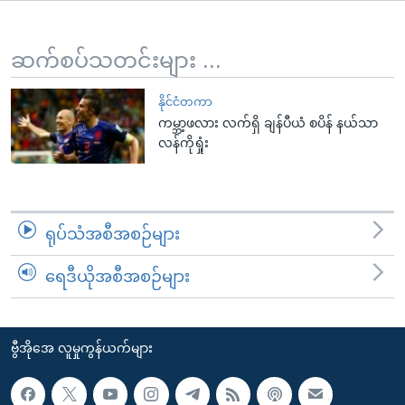
အ
သုတပဒေသာ အင်္ဂလိပ်စာ
ညွန်း
Learning English
စာမျက်နှာ
ဆက်စပ်သတင်းများ ...
သို့
ဗွီအိုအေ လူမှုကွန်ယက်များ
ကျော်
နိုင်ငံတကာ
ကမ္ဘာ့ဖလား လက်ရှိ ချန်ပီယံ စပိန် နယ်သာ
ကြည့်
လန်ကိုရှုံး
ရန်
ဘာသာစကားများ
ရှာဖွေ
ရန်
နေရာ
ရုပ်သံအစီအစဉ်များ
သို့
ကျော်
ရေဒီယိုအစီအစဉ်များ
ရန်
ဗွီအိုအေ လူမှုကွန်ယက်များ