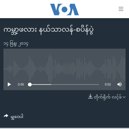
သုံး
ရ
လွယ်ကူ
ကမ္ဘာ့ဖလား နယ်သာလန်-စပိန်ပွဲ
မူလစာမျက်နှာ
စေ
မြန်မာ
၁၄ ဇြန္၊ ၂၀၁၄
သည့်
ကမ္ဘာ့သတင်းများ
Link
ဗွီဒီယို
နိုင်ငံတကာ
များ
သတင်းလွတ်လပ်ခွင့်
အမေရိကန်
No media source currently available
ပင်မ
ရပ်ဝန်းတခု လမ်းတခု အလွန်
တရုတ်
အကြောင်းအရာ
0:00
0:52
သို့
အင်္ဂလိပ်စာလေ့လာမယ်
အစ္စရေး-ပါလက်စတိုင်း
တိုက်ရိုက် လင့်ခ်
ကျော်
အပတ်စဉ်ကဏ္ဍများ
အမေရိကန်သုံးအီဒီယံ
ကြည့်
ရေဒီယိုနှင့်ရုပ်သံ အချက်အလက်များ
မကြေးမုံရဲ့ အင်္ဂလိပ်စာ
ရေဒီယို
ရန်
မျှဝေပါ
ပင်မ
ရေဒီယို/တီဗွီအစီအစဉ်
ရုပ်ရှင်ထဲက အင်္ဂလိပ်စာ
တီဗွီ