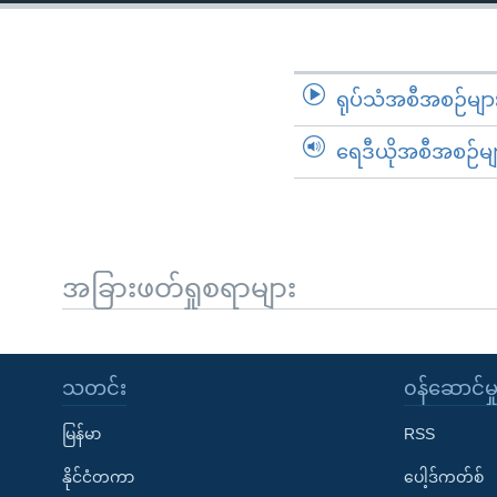
သုတပဒေသာ အင်္ဂလိပ်စာ
အ
ညွန်း
စာမျက်နှာ
သို့
ရုပ်သံအစီအစဉ်မျာ
ကျော်
ရေဒီယိုအစီအစဉ်မျ
ကြည့်
ရန်
ရှာဖွေ
ရန်
နေရာ
အခြားဖတ်ရှုစရာများ
သို့
ကျော်
ရန်
သတင်း
၀န်ဆောင်မှ
မြန်မာ
RSS
နိုင်ငံတကာ
ပေါ့ဒ်ကတ်စ်