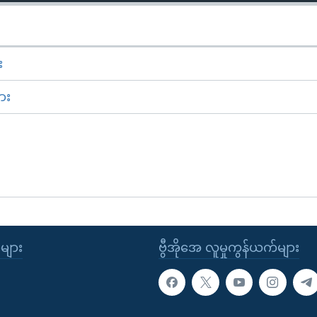
း
ား
ုများ
ဗွီအိုအေ လူမှုကွန်ယက်များ