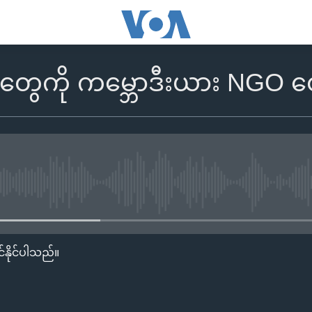
ူတွေကို ကမ္ဘောဒီးယား NGO 
No media source currently availa
်နိုင်ပါသည်။