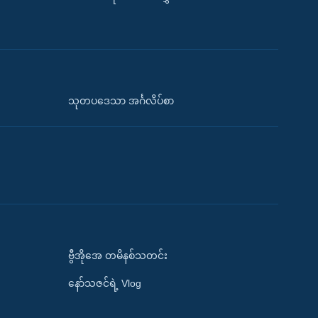
သုတပဒေသာ အင်္ဂလိပ်စာ
ဗွီအိုအေ တမိနစ်သတင်း
နော်သဇင်ရဲ့ Vlog