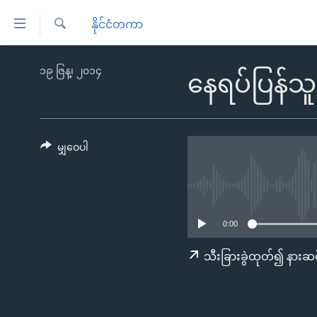
သုံး
နိုင်ငံတကာ
ရ
ရှာဖွေ
လွယ်ကူ
မူလစာမျက်နှာ
၁၉ ဇြန္၊ ၂၀၁၄
ရ
နေရပ်ပြန်သ
စေ
မြန်မာ
လာ
သည့်
ဒ်
ကမ္ဘာ့သတင်းများ
Link
ဗွီဒီယို
နိုင်ငံတကာ
မျှဝေပါ
များ
သတင်းလွတ်လပ်ခွင့်
အမေရိကန်
ပင်မ
ရပ်ဝန်းတခု လမ်းတခု အလွန်
တရုတ်
အကြောင်းအရာ
အင်္ဂလိပ်စာလေ့လာမယ်
အစ္စရေး-ပါလက်စတိုင်း
သို့
0:00
အပတ်စဉ်ကဏ္ဍများ
အမေရိကန်သုံးအီဒီယံ
ကျော်
သီးခြားခွဲထုတ်၍ နားဆင
ကြည့်
ရေဒီယိုနှင့်ရုပ်သံ အချက်အလက်များ
မကြေးမုံရဲ့ အင်္ဂလိပ်စာ
ရေဒီယို
ရန်
ရေဒီယို/တီဗွီအစီအစဉ်
ရုပ်ရှင်ထဲက အင်္ဂလိပ်စာ
တီဗွီ
ပင်မ