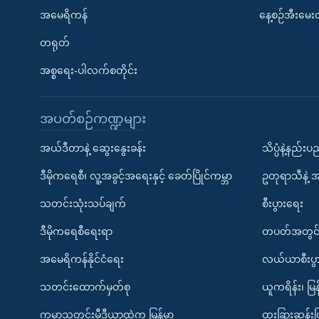
အမေရိကန်
နေ့စဉ်အီးမေ
တရုတ်
အစ္စရေး-ပါလက်စတိုင်း
အပတ်စဉ်ကဏ္ဍများ
အယ်ဒီတာနဲ့ ဆွေးနွေးခန်း
သိပ္ပံနဲ့နည်း
ဒီမိုကရေစီ၊ လူ့အခွင့်အရေးနှင့် ခေတ်ပြိုင်ကမ္ဘာ
ဥတုရာသီနဲ့ 
သတင်းသုံးသပ်ချက်
စီးပွားရေး
ဒီမိုကရေစီရေးရာ
တပတ်အတွင်
အမေရိကန်နိုင်ငံရေး
လယ်ယာစီးပွ
သတင်းထောက်မှတ်စု
ယူကရိန်း၊ မြန
ကမ္ဘာ့သတင်းမီဒီယာထဲက မြန်မာ
ထူးခြားဆန်း