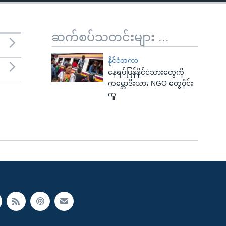
ဆက်စပ်သတင်းများ ...
နိုင်ငံတကာ
နေရပ်ပြန်နိုင်ငံသားတွေကို
ကမ္ဘောဒီးယား NGO တွေဝိုင်း
ကူ