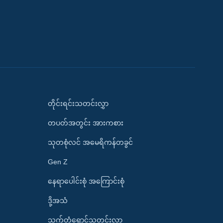
တိုင်းရင်းသတင်းလွှာ
တပတ်အတွင်း အားကစား
သုတစုံလင် အမေရိကန်တခွင်
Gen Z
နေရာပေါင်းစုံ အကြောင်းစုံ
ဒို့အသံ
သက်တံရောင်သတင်းလွှာ