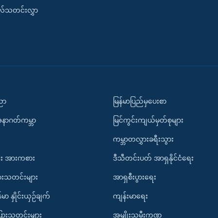
းလ်သတင်းလွှာ
ပညာ
မြန်မာပြည်မှပေးစာ
အနာဂတ်ကမ္ဘာ
မြင်ကွင်းကျယ်မှတ်စုများ
ကမ္ဘာတလွှားခရီးသွား
း အားကစား
ဒီသီတင်းပတ် အာရှနိုင်ငံရေး
ားသတင်းများ
အာရှစီးပွားရေး
်မာ နှိုင်းယှဉ်ချက်
ကျန်းမာရေး
ပြားသတင်းများ
အမျိုးသမီးကဏ္ဍ