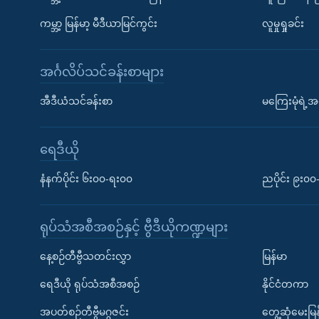
ကမ္ဘာ့ မြန်မာ့ မီဒီယာမြင်ကွင်း
လူမှုရှုခင်း
အင်္ဂလိပ်သင်ခန်းစာများ
အီဒီယံသင်ခန်းစာ
မကြေးမုံရဲ့အင
ရေဒီယို
နံနက်ပိုင်း ၆း၀၀-ရး၀၀
ညပိုင်း ၉း၀
ရုပ်သံအစီအစဉ်နှင့် ဗွီဒီယိုကဏ္ဍများ
နေ့စဉ်တီဗွီသတင်းလွှာ
မြန်မာ
ရေဒီယို ရုပ်သံအစီအစဉ်
နိုင်ငံတကာ
အပတ်စဉ်တီဗွီမဂ္ဂဇင်း
တွေ့ဆုံမေးမြန