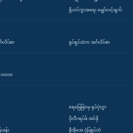
ရိုဟင်ဂျာအရေး မျှော်လင့်ချက်
်္ဂလိပ်စာ
ရုပ်ရှင်ထဲက အင်္ဂလိပ်စာ
၀-၁၀း၀၀
ရေမြေခြားမှ ရုပ်ပုံလွှာ
ပိုလီဂရပ်ဖ်.အင်ဖို
်းခန်း
ဗွီအိုအေ ပုံပြရုပ်သံ