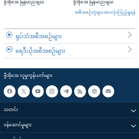
ဗွီအိုအေ မြန်မာညချမ်း
ဗွီအိုအေ မြန်မာညချမ်း
အစီအစဉ်တွဲများအားလုံးကြည့်ရှုရန်
ရုပ်သံအစီအစဉ်များ
ရေဒီယိုအစီအစဉ်များ
ဗွီအိုအေ လူမှုကွန်ယက်များ
သတင်း
၀န်ဆောင်မှုများ