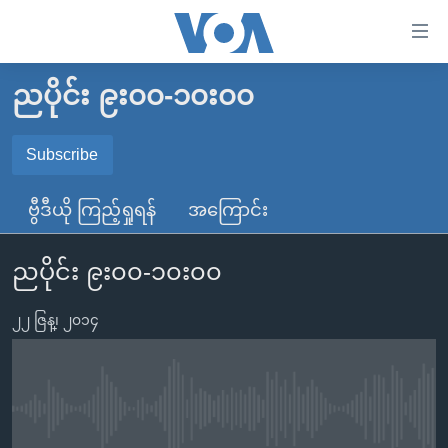
သုံး
ရ
လွယ်ကူ
ညပိုင်း ၉း၀၀-၁၀း၀၀
မူလစာမျက်နှာ
စေ
မြန်မာ
Subscribe
သည့်
SUBSCRIBE
ကမ္ဘာ့သတင်းများ
Link
ဗွီဒီယို ကြည့်ရှုရန်
အကြောင်း
ဗွီဒီယို
နိုင်ငံတကာ
များ
Spotify
သတင်းလွတ်လပ်ခွင့်
အမေရိကန်
ပင်မ
ညပိုင်း ၉း၀၀-၁၀း၀၀
ရပ်ဝန်းတခု လမ်းတခု အလွန်
တရုတ်
အကြောင်းအရာ
ရယူရန်
သို့
၂၂ ဇြန္၊ ၂၀၁၄
အင်္ဂလိပ်စာလေ့လာမယ်
အစ္စရေး-ပါလက်စတိုင်း
ကျော်
အပတ်စဉ်ကဏ္ဍများ
အမေရိကန်သုံးအီဒီယံ
ကြည့်
ရေဒီယိုနှင့်ရုပ်သံ အချက်အလက်များ
မကြေးမုံရဲ့ အင်္ဂလိပ်စာ
ရေဒီယို
ရန်
No media source currently available
ပင်မ
ရေဒီယို/တီဗွီအစီအစဉ်
ရုပ်ရှင်ထဲက အင်္ဂလိပ်စာ
တီဗွီ