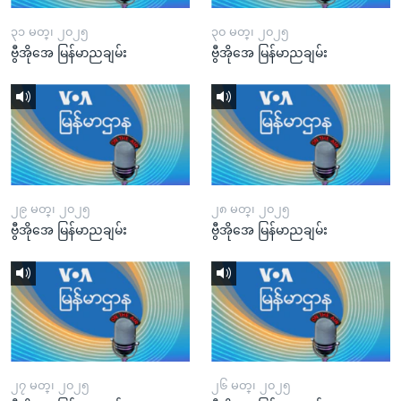
၃၁ မတ္၊ ၂၀၂၅
၃၀ မတ္၊ ၂၀၂၅
ဗွီအိုအေ မြန်မာညချမ်း
ဗွီအိုအေ မြန်မာညချမ်း
၂၉ မတ္၊ ၂၀၂၅
၂၈ မတ္၊ ၂၀၂၅
ဗွီအိုအေ မြန်မာညချမ်း
ဗွီအိုအေ မြန်မာညချမ်း
၂၇ မတ္၊ ၂၀၂၅
၂၆ မတ္၊ ၂၀၂၅