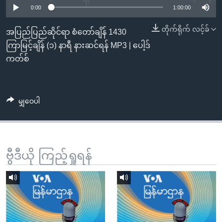
အ
0:00
1:00:00
သုတပဒေသာ အင်္ဂလိပ်စာ
ညွန်း
Learning English
တိုက်ရိုက် လင့်ခ်
စာမျက်နှာ
အပြည်ပြည်ဆိုင်ရာ စံတော်ချိန် 1430
သို့
ဗွီအိုအေ လူမှုကွန်ယက်များ
ကြာမြင့်ချိန် (၁) နာရီ နားဆင်ရန် MP3 | ပေါ့ဒ်
ကျော်
ကတ်စ်
ကြည့်
ရန်
ဘာသာစကားများ
ရှာဖွေ
မျှဝေပါ
ရန်
နေရာ
သို့
ကျော်
ဗွီဒီယို ကြည့်ရှုရန်
ရန်