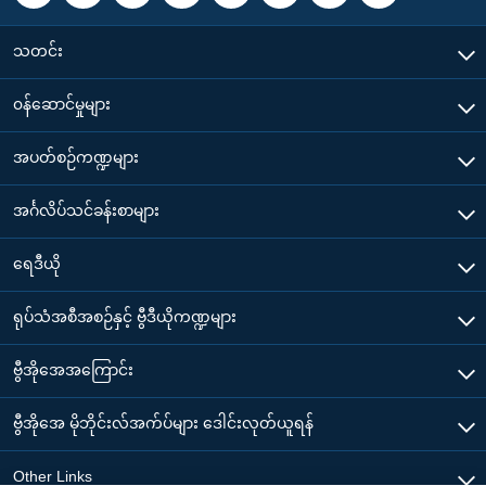
သတင်း
၀န်ဆောင်မှုများ
အပတ်စဉ်ကဏ္ဍများ
အင်္ဂလိပ်သင်ခန်းစာများ
ရေဒီယို
ရုပ်သံအစီအစဉ်နှင့် ဗွီဒီယိုကဏ္ဍများ
ဗွီအိုအေအကြောင်း
ဗွီအိုအေ မိုဘိုင်းလ်အက်ပ်များ ဒေါင်းလုတ်ယူရန်
Other Links