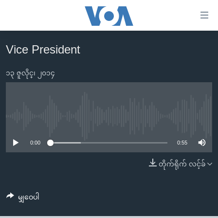
သုံး
ရ
လွယ်ကူ
Vice President
မူလစာမျက်နှာ
စေ
မြန်မာ
၁၃ ဇူလိုင္၊ ၂၀၁၄
သည့်
ကမ္ဘာ့သတင်းများ
Link
ဗွီဒီယို
နိုင်ငံတကာ
များ
သတင်းလွတ်လပ်ခွင့်
အမေရိကန်
No media source currently available
ပင်မ
ရပ်ဝန်းတခု လမ်းတခု အလွန်
တရုတ်
အကြောင်းအရာ
0:00
0:55
သို့
အင်္ဂလိပ်စာလေ့လာမယ်
အစ္စရေး-ပါလက်စတိုင်း
တိုက်ရိုက် လင့်ခ်
ကျော်
အပတ်စဉ်ကဏ္ဍများ
အမေရိကန်သုံးအီဒီယံ
ကြည့်
ရေဒီယိုနှင့်ရုပ်သံ အချက်အလက်များ
မကြေးမုံရဲ့ အင်္ဂလိပ်စာ
ရေဒီယို
ရန်
မျှဝေပါ
ပင်မ
ရေဒီယို/တီဗွီအစီအစဉ်
ရုပ်ရှင်ထဲက အင်္ဂလိပ်စာ
တီဗွီ