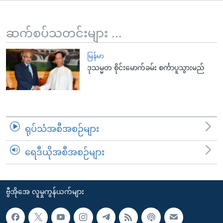
အ
သုတပဒေသာ အင်္ဂလိပ်စာ
ညွန်း
Learning English
စာမျက်နှာ
ဆက်စပ်သတင်းများ ...
သို့
ဗွီအိုအေ လူမှုကွန်ယက်များ
ကျော်
မြန်မာ
ဒုသမ္မတ စိုင်းမောက်ခမ်း စင်္ကာပူသွားမည်
ကြည့်
ရန်
ဘာသာစကားများ
ရှာဖွေ
ရန်
နေရာ
ရုပ်သံအစီအစဉ်များ
သို့
ကျော်
ရေဒီယိုအစီအစဉ်များ
ရန်
ဗွီအိုအေ လူမှုကွန်ယက်များ