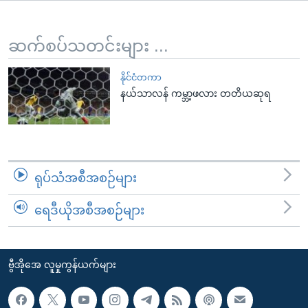
အ
သုတပဒေသာ အင်္ဂလိပ်စာ
ညွန်း
Learning English
စာမျက်နှာ
ဆက်စပ်သတင်းများ ...
သို့
ဗွီအိုအေ လူမှုကွန်ယက်များ
ကျော်
နိုင်ငံတကာ
နယ်သာလန် ကမ္ဘာ့ဖလား တတိယဆုရ
ကြည့်
ရန်
ဘာသာစကားများ
ရှာဖွေ
ရန်
နေရာ
ရုပ်သံအစီအစဉ်များ
သို့
ကျော်
ရေဒီယိုအစီအစဉ်များ
ရန်
ဗွီအိုအေ လူမှုကွန်ယက်များ