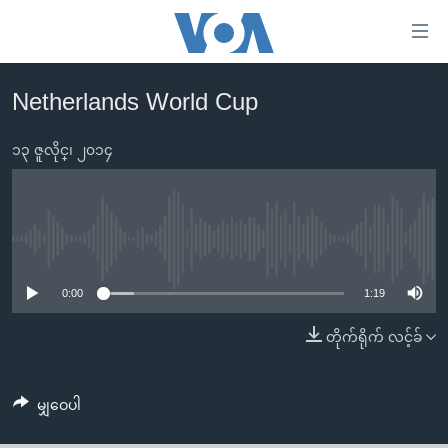
သုံး
ရ
လွယ်ကူ
Netherlands World Cup
မူလစာမျက်နှာ
စေ
မြန်မာ
၁၃ ဇူလိုင္၊ ၂၀၁၄
သည့်
ကမ္ဘာ့သတင်းများ
Link
ဗွီဒီယို
နိုင်ငံတကာ
များ
သတင်းလွတ်လပ်ခွင့်
အမေရိကန်
No media source currently available
ပင်မ
ရပ်ဝန်းတခု လမ်းတခု အလွန်
တရုတ်
အကြောင်းအရာ
0:00
1:19
သို့
အင်္ဂလိပ်စာလေ့လာမယ်
အစ္စရေး-ပါလက်စတိုင်း
တိုက်ရိုက် လင့်ခ်
ကျော်
အပတ်စဉ်ကဏ္ဍများ
အမေရိကန်သုံးအီဒီယံ
ကြည့်
ရေဒီယိုနှင့်ရုပ်သံ အချက်အလက်များ
မကြေးမုံရဲ့ အင်္ဂလိပ်စာ
ရေဒီယို
ရန်
မျှဝေပါ
ပင်မ
ရေဒီယို/တီဗွီအစီအစဉ်
ရုပ်ရှင်ထဲက အင်္ဂလိပ်စာ
တီဗွီ