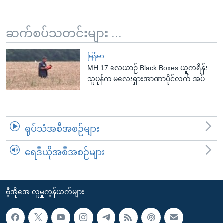
အ
သုတပဒေသာ အင်္ဂလိပ်စာ
ညွန်း
Learning English
စာမျက်နှာ
ဆက်စပ်သတင်းများ ...
သို့
ဗွီအိုအေ လူမှုကွန်ယက်များ
ကျော်
မြန်မာ
MH 17 လေယာဉ် Black Boxes ယူကရိန်း
ကြည့်
သူပုန်က မလေးရှားအာဏာပိုင်လက် အပ်
ရန်
ဘာသာစကားများ
ရှာဖွေ
ရန်
နေရာ
ရုပ်သံအစီအစဉ်များ
သို့
ကျော်
ရေဒီယိုအစီအစဉ်များ
ရန်
ဗွီအိုအေ လူမှုကွန်ယက်များ