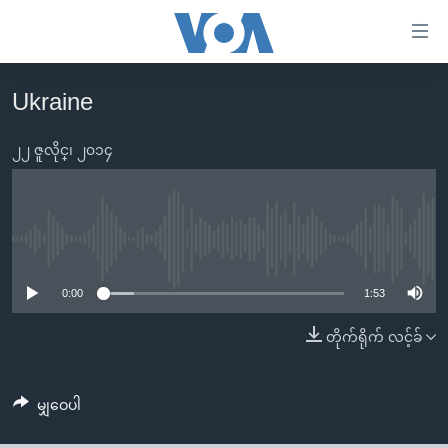
သုံး
ရ
လွယ်ကူ
Ukraine
မူလစာမျက်နှာ
စေ
မြန်မာ
၂၂ ဇူလိုင္၊ ၂၀၁၄
သည့်
ကမ္ဘာ့သတင်းများ
Link
ဗွီဒီယို
နိုင်ငံတကာ
များ
သတင်းလွတ်လပ်ခွင့်
အမေရိကန်
No media source currently available
ပင်မ
ရပ်ဝန်းတခု လမ်းတခု အလွန်
တရုတ်
အကြောင်းအရာ
0:00
1:53
သို့
အင်္ဂလိပ်စာလေ့လာမယ်
အစ္စရေး-ပါလက်စတိုင်း
တိုက်ရိုက် လင့်ခ်
ကျော်
အပတ်စဉ်ကဏ္ဍများ
အမေရိကန်သုံးအီဒီယံ
ကြည့်
ရေဒီယိုနှင့်ရုပ်သံ အချက်အလက်များ
မကြေးမုံရဲ့ အင်္ဂလိပ်စာ
ရေဒီယို
ရန်
မျှဝေပါ
ပင်မ
ရေဒီယို/တီဗွီအစီအစဉ်
ရုပ်ရှင်ထဲက အင်္ဂလိပ်စာ
တီဗွီ