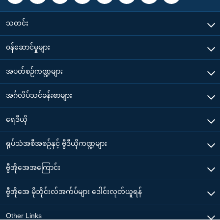
သတင်း
၀န်ဆောင်မှုများ
အပတ်စဉ်ကဏ္ဍများ
အင်္ဂလိပ်သင်ခန်းစာများ
ရေဒီယို
ရုပ်သံအစီအစဉ်နှင့် ဗွီဒီယိုကဏ္ဍများ
ဗွီအိုအေအကြောင်း
ဗွီအိုအေ မိုဘိုင်းလ်အက်ပ်များ ဒေါင်းလုတ်ယူရန်
Other Links