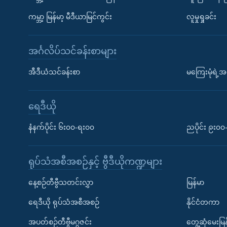
ကမ္ဘာ့ မြန်မာ့ မီဒီယာမြင်ကွင်း
လူမှုရှုခင်း
အင်္ဂလိပ်သင်ခန်းစာများ
အီဒီယံသင်ခန်းစာ
မကြေးမုံရဲ့အင
ရေဒီယို
နံနက်ပိုင်း ၆း၀၀-ရး၀၀
ညပိုင်း ၉း၀
ရုပ်သံအစီအစဉ်နှင့် ဗွီဒီယိုကဏ္ဍများ
နေ့စဉ်တီဗွီသတင်းလွှာ
မြန်မာ
ရေဒီယို ရုပ်သံအစီအစဉ်
နိုင်ငံတကာ
အပတ်စဉ်တီဗွီမဂ္ဂဇင်း
တွေ့ဆုံမေးမြန