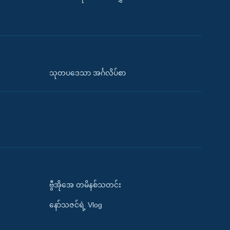
သုတပဒေသာ အင်္ဂလိပ်စာ
ဗွီအိုအေ တမိနစ်သတင်း
နော်သဇင်ရဲ့ Vlog