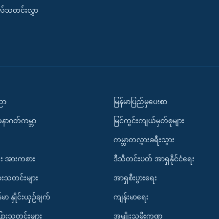
းလ်သတင်းလွှာ
ပညာ
မြန်မာပြည်မှပေးစာ
အနာဂတ်ကမ္ဘာ
မြင်ကွင်းကျယ်မှတ်စုများ
ကမ္ဘာတလွှားခရီးသွား
း အားကစား
ဒီသီတင်းပတ် အာရှနိုင်ငံရေး
ားသတင်းများ
အာရှစီးပွားရေး
်မာ နှိုင်းယှဉ်ချက်
ကျန်းမာရေး
ပြားသတင်းများ
အမျိုးသမီးကဏ္ဍ