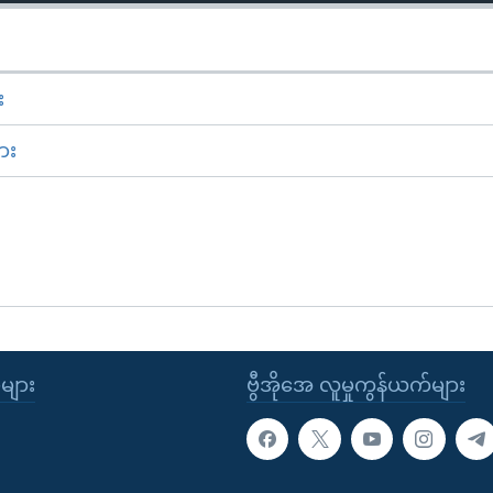
း
ား
ုများ
ဗွီအိုအေ လူမှုကွန်ယက်များ