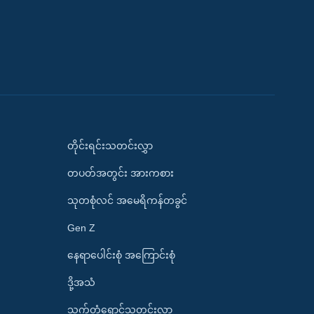
တိုင်းရင်းသတင်းလွှာ
တပတ်အတွင်း အားကစား
သုတစုံလင် အမေရိကန်တခွင်
Gen Z
နေရာပေါင်းစုံ အကြောင်းစုံ
ဒို့အသံ
သက်တံရောင်သတင်းလွှာ