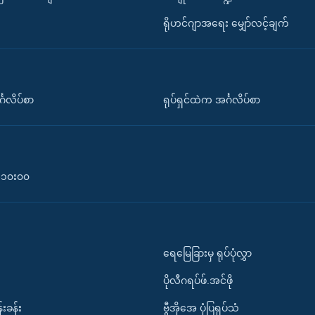
ရိုဟင်ဂျာအရေး မျှော်လင့်ချက်
်္ဂလိပ်စာ
ရုပ်ရှင်ထဲက အင်္ဂလိပ်စာ
၀-၁၀း၀၀
ရေမြေခြားမှ ရုပ်ပုံလွှာ
ပိုလီဂရပ်ဖ်.အင်ဖို
်းခန်း
ဗွီအိုအေ ပုံပြရုပ်သံ