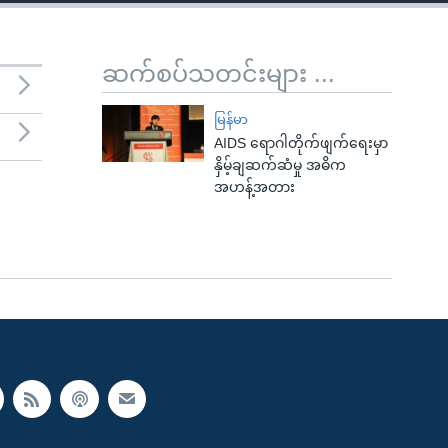
ဆက်စပ်သတင်းများ ...
မြန်မာ
AIDS ရောဂါတိုက်ဖျက်ရေးမှာ
နှိမ့်ချဆက်ဆံမှု အဓိက
အဟန့်အတား