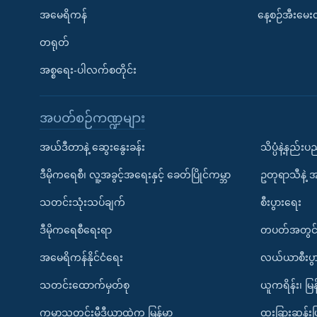
အမေရိကန်
နေ့စဉ်အီးမေ
တရုတ်
အစ္စရေး-ပါလက်စတိုင်း
အပတ်စဉ်ကဏ္ဍများ
အယ်ဒီတာနဲ့ ဆွေးနွေးခန်း
သိပ္ပံနဲ့နည်း
ဒီမိုကရေစီ၊ လူ့အခွင့်အရေးနှင့် ခေတ်ပြိုင်ကမ္ဘာ
ဥတုရာသီနဲ့ 
သတင်းသုံးသပ်ချက်
စီးပွားရေး
ဒီမိုကရေစီရေးရာ
တပတ်အတွင်
အမေရိကန်နိုင်ငံရေး
လယ်ယာစီးပွ
သတင်းထောက်မှတ်စု
ယူကရိန်း၊ မြန
ကမ္ဘာ့သတင်းမီဒီယာထဲက မြန်မာ
ထူးခြားဆန်း