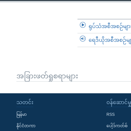
သုတပဒေသာ အင်္ဂလိပ်စာ
အ
ညွန်း
စာမျက်နှာ
သို့
ရုပ်သံအစီအစဉ်မျာ
ကျော်
ရေဒီယိုအစီအစဉ်မျ
ကြည့်
ရန်
ရှာဖွေ
ရန်
နေရာ
အခြားဖတ်ရှုစရာများ
သို့
ကျော်
ရန်
သတင်း
၀န်ဆောင်မှ
မြန်မာ
RSS
နိုင်ငံတကာ
ပေါ့ဒ်ကတ်စ်