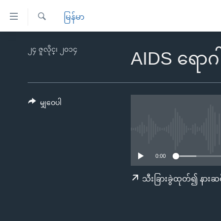
သုံး
မြန်မာ
ရ
ရှာဖွေ
လွယ်ကူ
မူလစာမျက်နှာ
၂၄ ဇူလိုင္၊ ၂၀၁၄
ရ
AIDS ရောဂါ
စေ
မြန်မာ
လာ
သည့်
ဒ်
ကမ္ဘာ့သတင်းများ
Link
ဗွီဒီယို
နိုင်ငံတကာ
မျှဝေပါ
များ
သတင်းလွတ်လပ်ခွင့်
အမေရိကန်
ပင်မ
ရပ်ဝန်းတခု လမ်းတခု အလွန်
တရုတ်
အကြောင်းအရာ
အင်္ဂလိပ်စာလေ့လာမယ်
အစ္စရေး-ပါလက်စတိုင်း
သို့
0:00
အပတ်စဉ်ကဏ္ဍများ
အမေရိကန်သုံးအီဒီယံ
ကျော်
သီးခြားခွဲထုတ်၍ နားဆင
ကြည့်
ရေဒီယိုနှင့်ရုပ်သံ အချက်အလက်များ
မကြေးမုံရဲ့ အင်္ဂလိပ်စာ
ရေဒီယို
ရန်
ရေဒီယို/တီဗွီအစီအစဉ်
ရုပ်ရှင်ထဲက အင်္ဂလိပ်စာ
တီဗွီ
ပင်မ