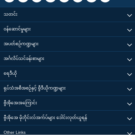
သတင်း
၀န်ဆောင်မှုများ
အပတ်စဉ်ကဏ္ဍများ
အင်္ဂလိပ်သင်ခန်းစာများ
ရေဒီယို
ရုပ်သံအစီအစဉ်နှင့် ဗွီဒီယိုကဏ္ဍများ
ဗွီအိုအေအကြောင်း
ဗွီအိုအေ မိုဘိုင်းလ်အက်ပ်များ ဒေါင်းလုတ်ယူရန်
Other Links