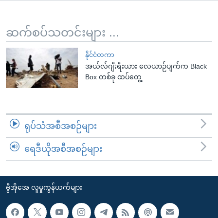
အ
သုတပဒေသာ အင်္ဂလိပ်စာ
ညွန်း
Learning English
စာမျက်နှာ
ဆက်စပ်သတင်းများ ...
သို့
ဗွီအိုအေ လူမှုကွန်ယက်များ
ကျော်
နိုင်ငံတကာ
အယ်လ်ဂျီးရီးယား လေယာဉ်ပျက်က Black
ကြည့်
Box တစ်ခု ထပ်တွေ့
ရန်
ဘာသာစကားများ
ရှာဖွေ
ရန်
နေရာ
ရုပ်သံအစီအစဉ်များ
သို့
ကျော်
ရေဒီယိုအစီအစဉ်များ
ရန်
ဗွီအိုအေ လူမှုကွန်ယက်များ