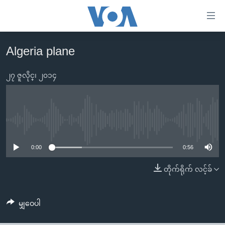
သုံး
ရ
လွယ်ကူ
Algeria plane
မူလစာမျက်နှာ
စေ
မြန်မာ
၂၇ ဇူလိုင္၊ ၂၀၁၄
သည့်
ကမ္ဘာ့သတင်းများ
Link
ဗွီဒီယို
နိုင်ငံတကာ
များ
သတင်းလွတ်လပ်ခွင့်
အမေရိကန်
No media source currently available
ပင်မ
ရပ်ဝန်းတခု လမ်းတခု အလွန်
တရုတ်
အကြောင်းအရာ
0:00
0:56
သို့
အင်္ဂလိပ်စာလေ့လာမယ်
အစ္စရေး-ပါလက်စတိုင်း
တိုက်ရိုက် လင့်ခ်
ကျော်
အပတ်စဉ်ကဏ္ဍများ
အမေရိကန်သုံးအီဒီယံ
ကြည့်
ရေဒီယိုနှင့်ရုပ်သံ အချက်အလက်များ
မကြေးမုံရဲ့ အင်္ဂလိပ်စာ
ရေဒီယို
ရန်
မျှဝေပါ
ပင်မ
ရေဒီယို/တီဗွီအစီအစဉ်
ရုပ်ရှင်ထဲက အင်္ဂလိပ်စာ
တီဗွီ