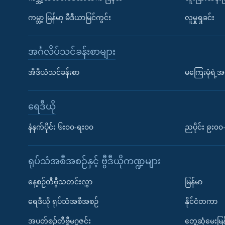
ကမ္ဘာ့ မြန်မာ့ မီဒီယာမြင်ကွင်း
လူမှုရှုခင်း
အင်္ဂလိပ်သင်ခန်းစာများ
အီဒီယံသင်ခန်းစာ
မကြေးမုံရဲ့အင
ရေဒီယို
နံနက်ပိုင်း ၆း၀၀-ရး၀၀
ညပိုင်း ၉း၀
ရုပ်သံအစီအစဉ်နှင့် ဗွီဒီယိုကဏ္ဍများ
နေ့စဉ်တီဗွီသတင်းလွှာ
မြန်မာ
ရေဒီယို ရုပ်သံအစီအစဉ်
နိုင်ငံတကာ
အပတ်စဉ်တီဗွီမဂ္ဂဇင်း
တွေ့ဆုံမေးမြန