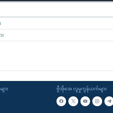
း
ား
ုများ
ဗွီအိုအေ လူမှုကွန်ယက်များ