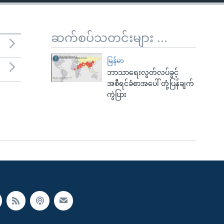
ဆက်စပ်သတင်းများ ...
မြန်မာ
ဘာသာရေးလွတ်လပ်ခွင့်
အစီရင်ခံစာအပေါ် တုံ့ပြန်ချက်
ကွဲပြား