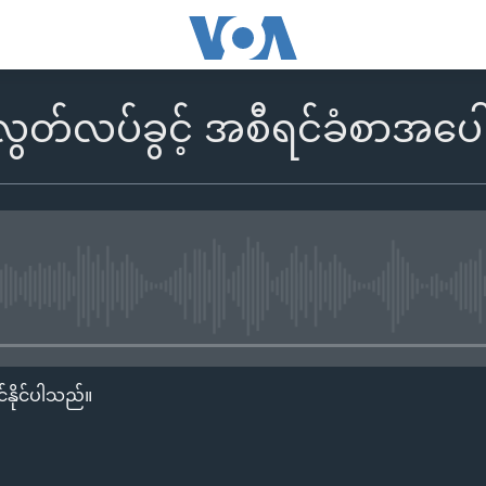
်လပ်ခွင့် အစီရင်ခံစာအပေါ် တ
No media source currently availa
်နိုင်ပါသည်။