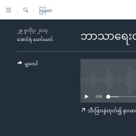
သုံး
မြန်မာ
ရ
ရှာဖွေ
လွယ်ကူ
မူလစာမျက်နှာ
၂၉ ဇူလိုင္၊ ၂၀၁၄
ရ
ဘာသာရေးလွတ
စေ
မြန်မာ
လာ
အောင်ရဲ မောင်မောင်
သည့်
ဒ်
ကမ္ဘာ့သတင်းများ
Link
ဗွီဒီယို
နိုင်ငံတကာ
မျှဝေပါ
များ
သတင်းလွတ်လပ်ခွင့်
အမေရိကန်
ပင်မ
ရပ်ဝန်းတခု လမ်းတခု အလွန်
တရုတ်
အကြောင်းအရာ
အင်္ဂလိပ်စာလေ့လာမယ်
အစ္စရေး-ပါလက်စတိုင်း
သို့
0:00
အပတ်စဉ်ကဏ္ဍများ
အမေရိကန်သုံးအီဒီယံ
ကျော်
သီးခြားခွဲထုတ်၍ နားဆင
ကြည့်
ရေဒီယိုနှင့်ရုပ်သံ အချက်အလက်များ
မကြေးမုံရဲ့ အင်္ဂလိပ်စာ
ရေဒီယို
ရန်
ရေဒီယို/တီဗွီအစီအစဉ်
ရုပ်ရှင်ထဲက အင်္ဂလိပ်စာ
တီဗွီ
ပင်မ