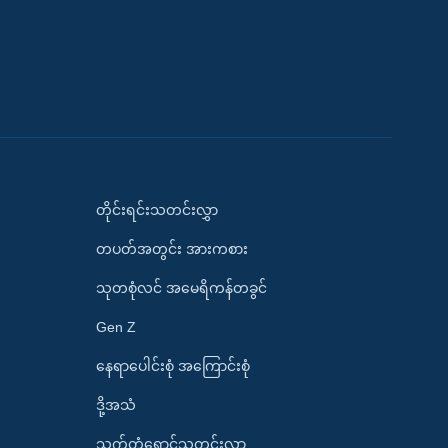
တိုင်းရင်းသတင်းလွှာ
တပတ်အတွင်း အားကစား
သုတစုံလင် အမေရိကန်တခွင်
Gen Z
နေရာပေါင်းစုံ အကြောင်းစုံ
ဒို့အသံ
သက်တံရောင်သတင်းလွှာ