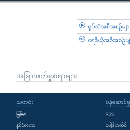
သုတပဒေသာ အင်္ဂလိပ်စာ
အ
ညွန်း
စာမျက်နှာ
သို့
ရုပ်သံအစီအစဉ်မျာ
ကျော်
ရေဒီယိုအစီအစဉ်မျ
ကြည့်
ရန်
ရှာဖွေ
ရန်
နေရာ
အခြားဖတ်ရှုစရာများ
သို့
ကျော်
ရန်
သတင်း
၀န်ဆောင်မှ
မြန်မာ
RSS
နိုင်ငံတကာ
ပေါ့ဒ်ကတ်စ်