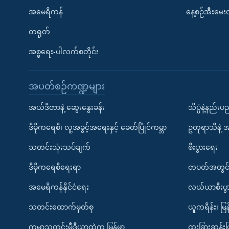
အမေရိကန်
နေ့စဉ်အီးမေ
တရုတ်
အစ္စရေး-ပါလက်စတိုင်း
အပတ်စဉ်ကဏ္ဍများ
အယ်ဒီတာနဲ့ ဆွေးနွေးခန်း
သိပ္ပံနဲ့နည်း
ဒီမိုကရေစီ၊ လူ့အခွင့်အရေးနှင့် ခေတ်ပြိုင်ကမ္ဘာ
ဥတုရာသီနဲ့ 
သတင်းသုံးသပ်ချက်
စီးပွားရေး
ဒီမိုကရေစီရေးရာ
တပတ်အတွင်
အမေရိကန်နိုင်ငံရေး
လယ်ယာစီးပွ
သတင်းထောက်မှတ်စု
ယူကရိန်း၊ မြန
ကမ္ဘာ့သတင်းမီဒီယာထဲက မြန်မာ
ထူးခြားဆန်း