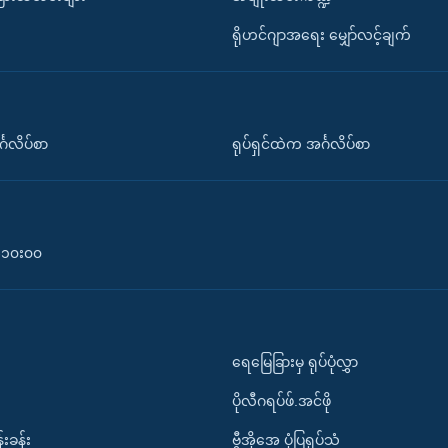
ရိုဟင်ဂျာအရေး မျှော်လင့်ချက်
်္ဂလိပ်စာ
ရုပ်ရှင်ထဲက အင်္ဂလိပ်စာ
၀-၁၀း၀၀
ရေမြေခြားမှ ရုပ်ပုံလွှာ
ပိုလီဂရပ်ဖ်.အင်ဖို
်းခန်း
ဗွီအိုအေ ပုံပြရုပ်သံ