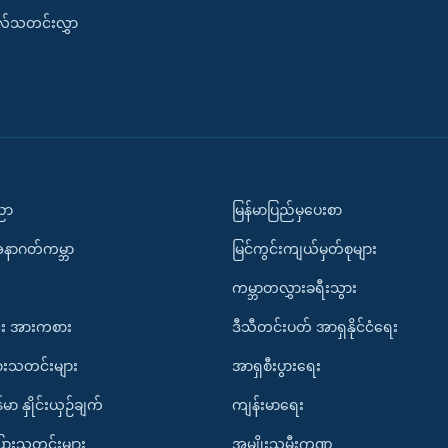
းလ်သတင်းလွှာ
ပညာ
မြန်မာပြည်မှပေးစာ
အနာဂတ်ကမ္ဘာ
မြင်ကွင်းကျယ်မှတ်စုများ
ကမ္ဘာတလွှားခရီးသွား
း အားကစား
ဒီသီတင်းပတ် အာရှနိုင်ငံရေး
ားသတင်းများ
အာရှစီးပွားရေး
်မာ နှိုင်းယှဉ်ချက်
ကျန်းမာရေး
ပြားသတင်းများ
အမျိုးသမီးကဏ္ဍ