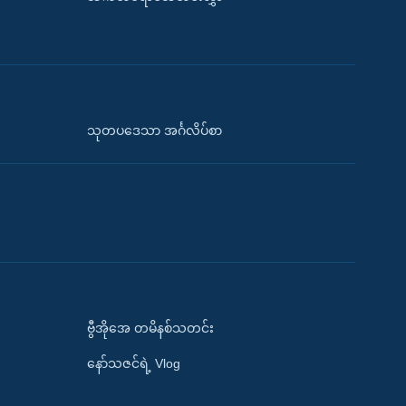
သုတပဒေသာ အင်္ဂလိပ်စာ
ဗွီအိုအေ တမိနစ်သတင်း
နော်သဇင်ရဲ့ Vlog