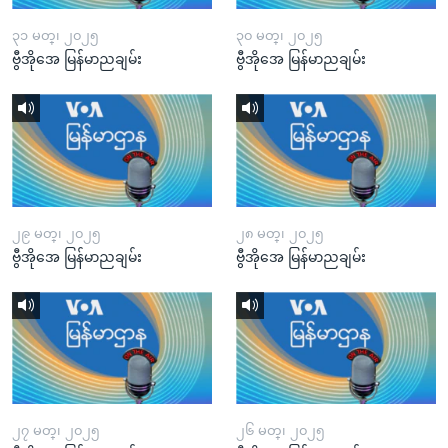
၃၁ မတ္၊ ၂၀၂၅
၃၀ မတ္၊ ၂၀၂၅
ဗွီအိုအေ မြန်မာညချမ်း
ဗွီအိုအေ မြန်မာညချမ်း
၂၉ မတ္၊ ၂၀၂၅
၂၈ မတ္၊ ၂၀၂၅
ဗွီအိုအေ မြန်မာညချမ်း
ဗွီအိုအေ မြန်မာညချမ်း
၂၇ မတ္၊ ၂၀၂၅
၂၆ မတ္၊ ၂၀၂၅