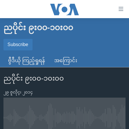
သုံး
ရ
လွယ်ကူ
ညပိုင်း ၉း၀၀-၁၀း၀၀
မူလစာမျက်နှာ
စေ
မြန်မာ
Subscribe
သည့်
SUBSCRIBE
ကမ္ဘာ့သတင်းများ
Link
ဗွီဒီယို ကြည့်ရှုရန်
အကြောင်း
ဗွီဒီယို
နိုင်ငံတကာ
များ
Spotify
သတင်းလွတ်လပ်ခွင့်
အမေရိကန်
ပင်မ
ညပိုင်း ၉း၀၀-၁၀း၀၀
ရပ်ဝန်းတခု လမ်းတခု အလွန်
တရုတ်
အကြောင်းအရာ
ရယူရန်
သို့
၂၉ ဇူလိုင္၊ ၂၀၁၄
အင်္ဂလိပ်စာလေ့လာမယ်
အစ္စရေး-ပါလက်စတိုင်း
ကျော်
အပတ်စဉ်ကဏ္ဍများ
အမေရိကန်သုံးအီဒီယံ
ကြည့်
ရေဒီယိုနှင့်ရုပ်သံ အချက်အလက်များ
မကြေးမုံရဲ့ အင်္ဂလိပ်စာ
ရေဒီယို
ရန်
No media source currently available
ပင်မ
ရေဒီယို/တီဗွီအစီအစဉ်
ရုပ်ရှင်ထဲက အင်္ဂလိပ်စာ
တီဗွီ