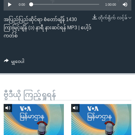
အ
0:00
1:00:00
သုတပဒေသာ အင်္ဂလိပ်စာ
ညွန်း
Learning English
တိုက်ရိုက် လင့်ခ်
စာမျက်နှာ
အပြည်ပြည်ဆိုင်ရာ စံတော်ချိန် 1430
သို့
ဗွီအိုအေ လူမှုကွန်ယက်များ
ကြာမြင့်ချိန် (၁) နာရီ နားဆင်ရန် MP3 | ပေါ့ဒ်
ကျော်
ကတ်စ်
ကြည့်
ရန်
ဘာသာစကားများ
ရှာဖွေ
မျှဝေပါ
ရန်
နေရာ
သို့
ကျော်
ဗွီဒီယို ကြည့်ရှုရန်
ရန်