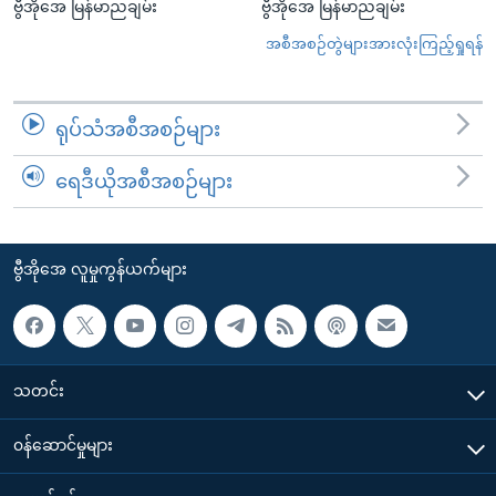
ဗွီအိုအေ မြန်မာညချမ်း
ဗွီအိုအေ မြန်မာညချမ်း
အစီအစဉ်တွဲများအားလုံးကြည့်ရှုရန်
ရုပ်သံအစီအစဉ်များ
ရေဒီယိုအစီအစဉ်များ
ဗွီအိုအေ လူမှုကွန်ယက်များ
သတင်း
၀န်ဆောင်မှုများ