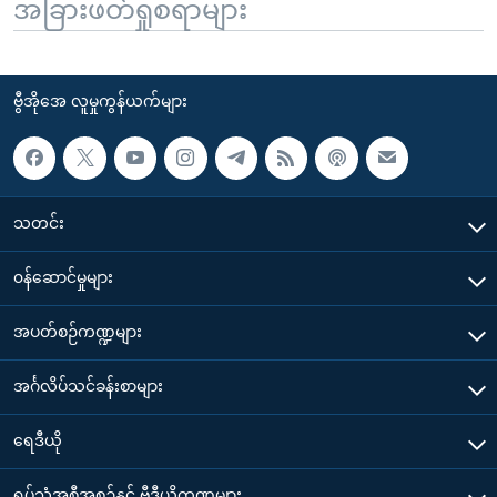
အခြားဖတ်ရှုစရာများ
ဗွီအိုအေ လူမှုကွန်ယက်များ
သတင်း
၀န်ဆောင်မှုများ
အပတ်စဉ်ကဏ္ဍများ
အင်္ဂလိပ်သင်ခန်းစာများ
ရေဒီယို
ရုပ်သံအစီအစဉ်နှင့် ဗွီဒီယိုကဏ္ဍများ