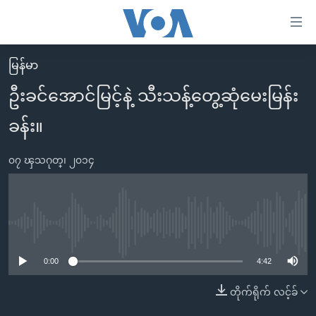
သုံး
ရ
လွယ်ကူ
မြန်မာ
မူလစာမျက်နှာ
စေ
ဦးခင်အောင်မြင့်နဲ့ သီးသန့်တွေ့ဆုံမေးမြန်း
မြန်မာ
သည့်
ခန်း။
ကမ္ဘာ့သတင်းများ
Link
ဗွီဒီယို
နိုင်ငံတကာ
များ
၀၇ ၾသဂုတ္၊ ၂၀၁၄
သတင်းလွတ်လပ်ခွင့်
အမေရိကန်
ပင်မ
ရပ်ဝန်းတခု လမ်းတခု အလွန်
တရုတ်
အကြောင်းအရာ
သို့
အင်္ဂလိပ်စာလေ့လာမယ်
အစ္စရေး-ပါလက်စတိုင်း
No media source currently available
ကျော်
အပတ်စဉ်ကဏ္ဍများ
အမေရိကန်သုံးအီဒီယံ
ကြည့်
0:00
4:42
ရေဒီယိုနှင့်ရုပ်သံ အချက်အလက်များ
မကြေးမုံရဲ့ အင်္ဂလိပ်စာ
ရေဒီယို
ရန်
တိုက်ရိုက် လင့်ခ်
ပင်မ
ရေဒီယို/တီဗွီအစီအစဉ်
ရုပ်ရှင်ထဲက အင်္ဂလိပ်စာ
တီဗွီ