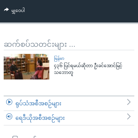
အ
သုတပဒေသာ အင်္ဂလိပ်စာ
ညွန်း
Learning English
မျှဝေပါ
စာမျက်နှာ
သို့
ဗွီအိုအေ လူမှုကွန်ယက်များ
ကျော်
ဆက်စပ်သတင်းများ ...
ကြည့်
ရန်
ဘာသာစကားများ
မြန်မာ
ရှာဖွေ
၄၃၆ ပြင်ရမယ်ဆိုတာ ဦးခင်အောင်မြင့်
ရန်
သဘောတူ
နေရာ
သို့
ကျော်
ရန်
ရုပ်သံအစီအစဉ်များ
ရေဒီယိုအစီအစဉ်များ