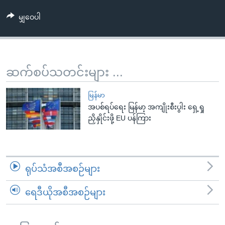
အ
သုတပဒေသာ အင်္ဂလိပ်စာ
ညွန်း
Learning English
မျှဝေပါ
စာမျက်နှာ
သို့
ဗွီအိုအေ လူမှုကွန်ယက်များ
ကျော်
ဆက်စပ်သတင်းများ ...
ကြည့်
ရန်
ဘာသာစကားများ
မြန်မာ
ရှာဖွေ
အပစ်ရပ်ရေး မြန်မာ့ အကျိုးစီးပွါး ရှေ့ရှု
ရန်
ညှိနှိုင်းဖို့ EU ပန်ကြား
နေရာ
သို့
ကျော်
ရန်
ရုပ်သံအစီအစဉ်များ
ရေဒီယိုအစီအစဉ်များ