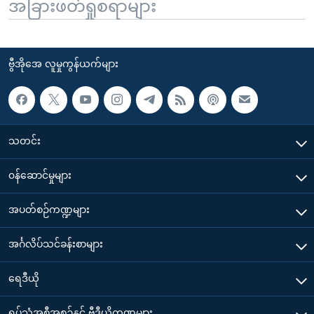
အခြားဖတ်ရှုစရာများ
ဗွီအိုအေ လူမှုကွန်ယက်များ
သတင်း
၀န်ဆောင်မှုများ
အပတ်စဉ်ကဏ္ဍများ
အင်္ဂလိပ်သင်ခန်းစာများ
ရေဒီယို
ရုပ်သံအစီအစဉ်နှင့် ဗွီဒီယိုကဏ္ဍများ