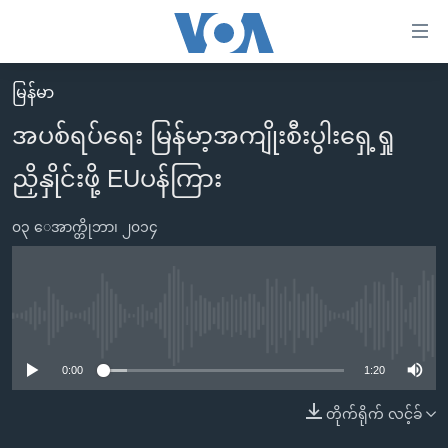
သုံး
ရ
လွယ်ကူ
မြန်မာ
မူလစာမျက်နှာ
စေ
အပစ်ရပ်ရေး မြန်မာ့အကျိုးစီးပွါးရှေ့ရှု
မြန်မာ
သည့်
ညှိနှိုင်းဖို့ EUပန်ကြား
ကမ္ဘာ့သတင်းများ
Link
ဗွီဒီယို
နိုင်ငံတကာ
များ
၀၃ ေအာက္တိုဘာ၊ ၂၀၁၄
သတင်းလွတ်လပ်ခွင့်
အမေရိကန်
ပင်မ
ရပ်ဝန်းတခု လမ်းတခု အလွန်
တရုတ်
အကြောင်းအရာ
သို့
အင်္ဂလိပ်စာလေ့လာမယ်
အစ္စရေး-ပါလက်စတိုင်း
No media source currently available
ကျော်
အပတ်စဉ်ကဏ္ဍများ
အမေရိကန်သုံးအီဒီယံ
ကြည့်
0:00
1:20
ရေဒီယိုနှင့်ရုပ်သံ အချက်အလက်များ
မကြေးမုံရဲ့ အင်္ဂလိပ်စာ
ရေဒီယို
ရန်
တိုက်ရိုက် လင့်ခ်
ပင်မ
ရေဒီယို/တီဗွီအစီအစဉ်
ရုပ်ရှင်ထဲက အင်္ဂလိပ်စာ
တီဗွီ