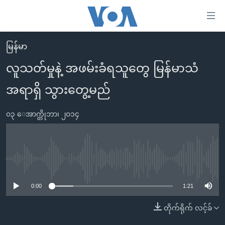
သုံး
ရ
လွယ်ကူ
မြန်မာ
မူလစာမျက်နှာ
စေ
လူသတ်မှုနဲ့ အဖမ်းခံရသူတွေ မြန်မာသံ
မြန်မာ
သည့်
အရာရှိ သွားတွေ့မည်
ကမ္ဘာ့သတင်းများ
Link
ဗွီဒီယို
နိုင်ငံတကာ
များ
၀၃ ေအာက္တိုဘာ၊ ၂၀၁၄
သတင်းလွတ်လပ်ခွင့်
အမေရိကန်
ပင်မ
ရပ်ဝန်းတခု လမ်းတခု အလွန်
တရုတ်
အကြောင်းအရာ
သို့
အင်္ဂလိပ်စာလေ့လာမယ်
အစ္စရေး-ပါလက်စတိုင်း
No media source currently available
ကျော်
အပတ်စဉ်ကဏ္ဍများ
အမေရိကန်သုံးအီဒီယံ
ကြည့်
0:00
1:21
ရေဒီယိုနှင့်ရုပ်သံ အချက်အလက်များ
မကြေးမုံရဲ့ အင်္ဂလိပ်စာ
ရေဒီယို
ရန်
တိုက်ရိုက် လင့်ခ်
ပင်မ
ရေဒီယို/တီဗွီအစီအစဉ်
ရုပ်ရှင်ထဲက အင်္ဂလိပ်စာ
တီဗွီ