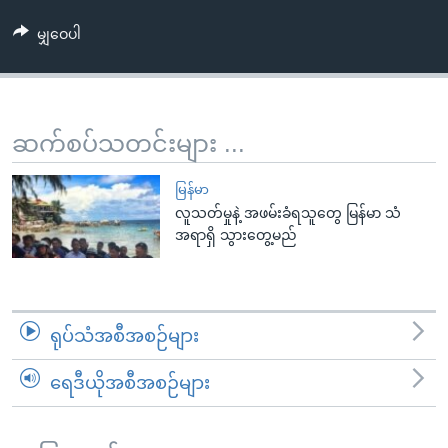
အ
သုတပဒေသာ အင်္ဂလိပ်စာ
ညွန်း
Learning English
မျှဝေပါ
စာမျက်နှာ
သို့
ဗွီအိုအေ လူမှုကွန်ယက်များ
ကျော်
ဆက်စပ်သတင်းများ ...
ကြည့်
ရန်
ဘာသာစကားများ
မြန်မာ
ရှာဖွေ
လူသတ်မှုနဲ့ အဖမ်းခံရသူတွေ မြန်မာ သံ
ရန်
အရာရှိ သွားတွေ့မည်
နေရာ
သို့
ကျော်
ရန်
ရုပ်သံအစီအစဉ်များ
ရေဒီယိုအစီအစဉ်များ