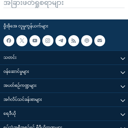
အခြားဖတ်ရှုစရာများ
ဗွီအိုအေ လူမှုကွန်ယက်များ
သတင်း
၀န်ဆောင်မှုများ
အပတ်စဉ်ကဏ္ဍများ
အင်္ဂလိပ်သင်ခန်းစာများ
ရေဒီယို
ရုပ်သံအစီအစဉ်နှင့် ဗွီဒီယိုကဏ္ဍများ