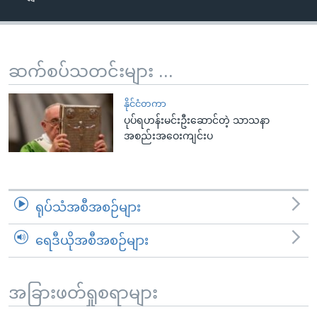
အ
သုတပဒေသာ အင်္ဂလိပ်စာ
ညွန်း
Learning English
စာမျက်နှာ
သို့
ဗွီအိုအေ လူမှုကွန်ယက်များ
ဆက်စပ်သတင်းများ ...
ကျော်
ကြည့်
နိုင်ငံတကာ
ရန်
ပုပ်ရဟန်းမင်းဦးဆောင်တဲ့ သာသနာ
ဘာသာစကားများ
အစည်းအဝေးကျင်းပ
ရှာဖွေ
ရန်
နေရာ
သို့
ရုပ်သံအစီအစဉ်များ
ကျော်
ရန်
ရေဒီယိုအစီအစဉ်များ
အခြားဖတ်ရှုစရာများ