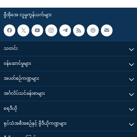
ဗွီအိုအေ လူမှုကွန်ယက်များ
သတင်း
၀န်ဆောင်မှုများ
အပတ်စဉ်ကဏ္ဍများ
အင်္ဂလိပ်သင်ခန်းစာများ
ရေဒီယို
ရုပ်သံအစီအစဉ်နှင့် ဗွီဒီယိုကဏ္ဍများ