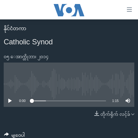
သုံး
ရ
လွယ်ကူ
နိုင်ငံတကာ
မူလစာမျက်နှာ
စေ
Catholic Synod
မြန်မာ
သည့်
ကမ္ဘာ့သတင်းများ
၀၅ ေအာက္တိုဘာ၊ ၂၀၁၄
Link
ဗွီဒီယို
နိုင်ငံတကာ
များ
သတင်းလွတ်လပ်ခွင့်
အမေရိကန်
ပင်မ
ရပ်ဝန်းတခု လမ်းတခု အလွန်
တရုတ်
No media source currently available
အကြောင်းအရာ
သို့
အင်္ဂလိပ်စာလေ့လာမယ်
အစ္စရေး-ပါလက်စတိုင်း
0:00
1:15
ကျော်
အပတ်စဉ်ကဏ္ဍများ
အမေရိကန်သုံးအီဒီယံ
တိုက်ရိုက် လင့်ခ်
ကြည့်
ရေဒီယိုနှင့်ရုပ်သံ အချက်အလက်များ
မကြေးမုံရဲ့ အင်္ဂလိပ်စာ
ရေဒီယို
ရန်
ပင်မ
ရေဒီယို/တီဗွီအစီအစဉ်
ရုပ်ရှင်ထဲက အင်္ဂလိပ်စာ
တီဗွီ
မျှဝေပါ