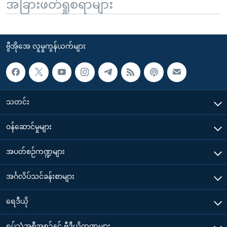
အခြားဖတ်ရှုစရာများ
ဗွီအိုအေ လူမှုကွန်ယက်များ
သတင်း
၀န်ဆောင်မှုများ
အပတ်စဉ်ကဏ္ဍများ
အင်္ဂလိပ်သင်ခန်းစာများ
ရေဒီယို
ရုပ်သံအစီအစဉ်နှင့် ဗွီဒီယိုကဏ္ဍများ