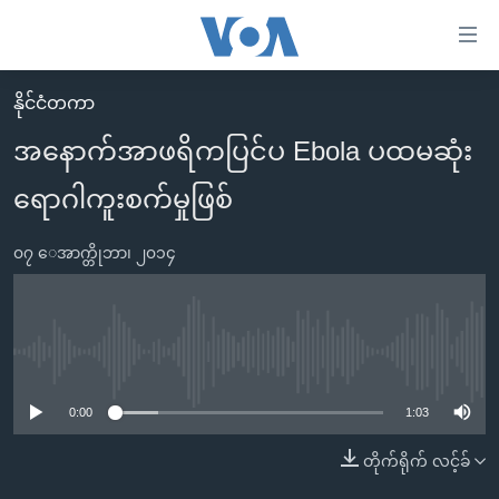
သုံး
ရ
လွယ်ကူ
နိုင်ငံတကာ
မူလစာမျက်နှာ
စေ
အနောက်အာဖရိကပြင်ပ Ebola ပထမဆုံး
မြန်မာ
သည့်
ရောဂါကူးစက်မှုဖြစ်
ကမ္ဘာ့သတင်းများ
Link
ဗွီဒီယို
နိုင်ငံတကာ
များ
၀၇ ေအာက္တိုဘာ၊ ၂၀၁၄
သတင်းလွတ်လပ်ခွင့်
အမေရိကန်
ပင်မ
ရပ်ဝန်းတခု လမ်းတခု အလွန်
တရုတ်
အကြောင်းအရာ
သို့
အင်္ဂလိပ်စာလေ့လာမယ်
အစ္စရေး-ပါလက်စတိုင်း
No media source currently available
ကျော်
အပတ်စဉ်ကဏ္ဍများ
အမေရိကန်သုံးအီဒီယံ
ကြည့်
0:00
1:03
ရေဒီယိုနှင့်ရုပ်သံ အချက်အလက်များ
မကြေးမုံရဲ့ အင်္ဂလိပ်စာ
ရေဒီယို
ရန်
တိုက်ရိုက် လင့်ခ်
ပင်မ
ရေဒီယို/တီဗွီအစီအစဉ်
ရုပ်ရှင်ထဲက အင်္ဂလိပ်စာ
တီဗွီ