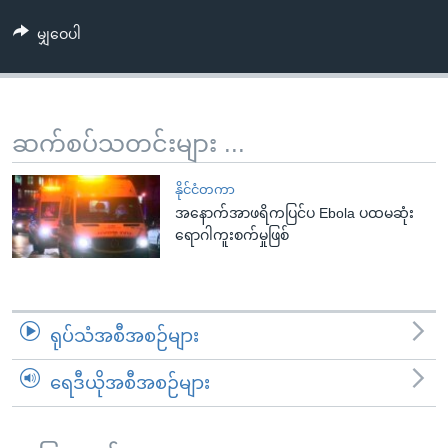
အ
သုတပဒေသာ အင်္ဂလိပ်စာ
ညွန်း
Learning English
မျှဝေပါ
စာမျက်နှာ
သို့
ဗွီအိုအေ လူမှုကွန်ယက်များ
ကျော်
ဆက်စပ်သတင်းများ ...
ကြည့်
ရန်
ဘာသာစကားများ
နိုင်ငံတကာ
ရှာဖွေ
အနောက်အာဖရိကပြင်ပ Ebola ပထမဆုံး
ရန်
ရောဂါကူးစက်မှုဖြစ်
နေရာ
သို့
ကျော်
ရန်
ရုပ်သံအစီအစဉ်များ
ရေဒီယိုအစီအစဉ်များ