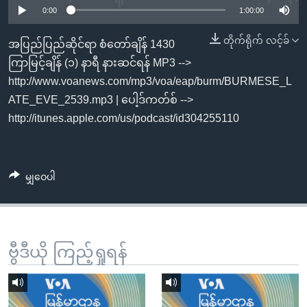
အ
0:00
1:00:00
သုတပဒေသာ အင်္ဂလိပ်စာ
ညွန်း
Learning English
တိုက်ရိုက် လင့်ခ်
စာမျက်နှာ
အပြည်ပြည်ဆိုင်ရာ စံတော်ချိန် 1430
သို့
ဗွီအိုအေ လူမှုကွန်ယက်များ
ကြာမြင့်ချိန် (၁) နာရီ နားဆင်ရန် MP3 -->
ကျော်
http://www.voanews.com/mp3/voa/eap/burm/BURMESE_L
ကြည့်
ATE_EVE_2539.mp3 | ပေါ့ဒ်ကတ်စ် -->
ရန်
http://itunes.apple.com/us/podcast/id304255110
ဘာသာစကားများ
ရှာဖွေ
ရန်
နေရာ
မျှဝေပါ
သို့
ကျော်
ရန်
ဗွီဒီယို ကြည့်ရှုရန်