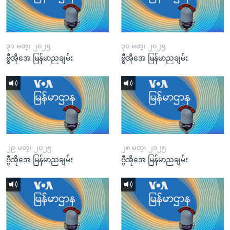
၃၁ မတ္၊ ၂၀၂၅
၃၀ မတ္၊ ၂၀၂၅
ဗွီအိုအေ မြန်မာညချမ်း
ဗွီအိုအေ မြန်မာညချမ်း
၂၉ မတ္၊ ၂၀၂၅
၂၈ မတ္၊ ၂၀၂၅
ဗွီအိုအေ မြန်မာညချမ်း
ဗွီအိုအေ မြန်မာညချမ်း