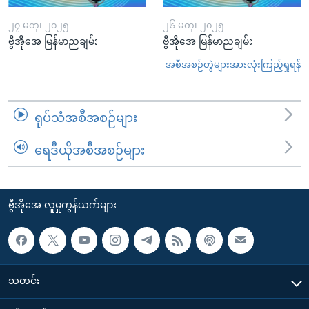
၂၇ မတ္၊ ၂၀၂၅
၂၆ မတ္၊ ၂၀၂၅
ဗွီအိုအေ မြန်မာညချမ်း
ဗွီအိုအေ မြန်မာညချမ်း
အစီအစဉ်တွဲများအားလုံးကြည့်ရှုရန်
ရုပ်သံအစီအစဉ်များ
ရေဒီယိုအစီအစဉ်များ
ဗွီအိုအေ လူမှုကွန်ယက်များ
သတင်း