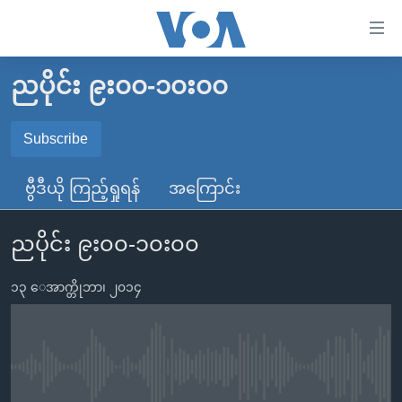
သုံး
ရ
လွယ်ကူ
ညပိုင်း ၉း၀၀-၁၀း၀၀
မူလစာမျက်နှာ
စေ
မြန်မာ
Subscribe
သည့်
SUBSCRIBE
ကမ္ဘာ့သတင်းများ
Link
ဗွီဒီယို ကြည့်ရှုရန်
အကြောင်း
ဗွီဒီယို
နိုင်ငံတကာ
များ
Spotify
သတင်းလွတ်လပ်ခွင့်
အမေရိကန်
ပင်မ
ညပိုင်း ၉း၀၀-၁၀း၀၀
ရပ်ဝန်းတခု လမ်းတခု အလွန်
တရုတ်
အကြောင်းအရာ
ရယူရန်
သို့
၁၃ ေအာက္တိုဘာ၊ ၂၀၁၄
အင်္ဂလိပ်စာလေ့လာမယ်
အစ္စရေး-ပါလက်စတိုင်း
ကျော်
အပတ်စဉ်ကဏ္ဍများ
အမေရိကန်သုံးအီဒီယံ
ကြည့်
ရေဒီယိုနှင့်ရုပ်သံ အချက်အလက်များ
မကြေးမုံရဲ့ အင်္ဂလိပ်စာ
ရေဒီယို
ရန်
No media source currently available
ပင်မ
ရေဒီယို/တီဗွီအစီအစဉ်
ရုပ်ရှင်ထဲက အင်္ဂလိပ်စာ
တီဗွီ