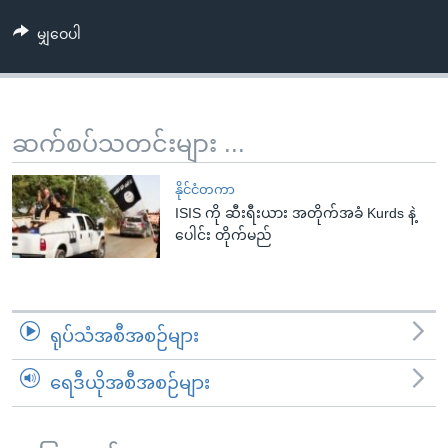
အ
သုတပဒေသာ အင်္ဂလိပ်စာ
ညွန်း
Learning English
မျှဝေပါ
စာမျက်နှာ
သို့
ဗွီအိုအေ လူမှုကွန်ယက်များ
ကျော်
ဆက်စပ်သတင်းများ ...
ကြည့်
ရန်
ဘာသာစကားများ
နိုင်ငံတကာ
ရှာဖွေ
ISIS ကို ဆီးရီးယား အတိုက်အခံ Kurds နဲ့
ရန်
ပေါင်း တိုက်မည်
နေရာ
သို့
ကျော်
ရန်
ရုပ်သံအစီအစဉ်များ
ရေဒီယိုအစီအစဉ်များ