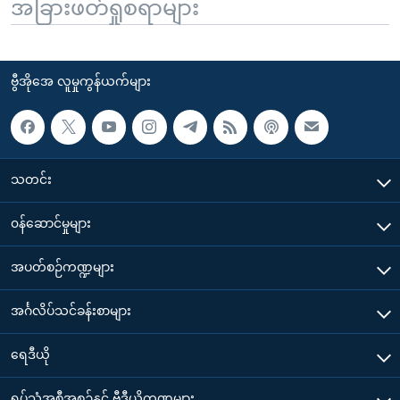
အခြားဖတ်ရှုစရာများ
ဗွီအိုအေ လူမှုကွန်ယက်များ
သတင်း
၀န်ဆောင်မှုများ
အပတ်စဉ်ကဏ္ဍများ
အင်္ဂလိပ်သင်ခန်းစာများ
ရေဒီယို
ရုပ်သံအစီအစဉ်နှင့် ဗွီဒီယိုကဏ္ဍများ