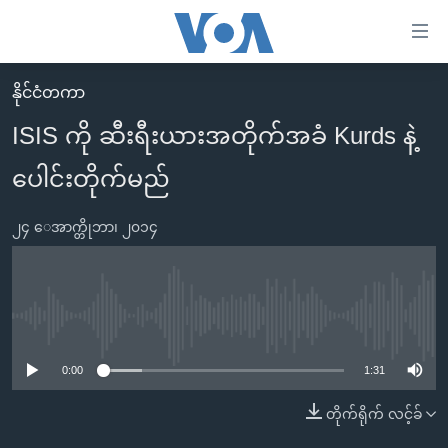
သုံး
ရ
လွယ်ကူ
နိုင်ငံတကာ
မူလစာမျက်နှာ
စေ
ISIS ကို ဆီးရီးယားအတိုက်အခံ Kurds နဲ့
မြန်မာ
သည့်
ပေါင်းတိုက်မည်
ကမ္ဘာ့သတင်းများ
Link
ဗွီဒီယို
နိုင်ငံတကာ
များ
၂၄ ေအာက္တိုဘာ၊ ၂၀၁၄
သတင်းလွတ်လပ်ခွင့်
အမေရိကန်
ပင်မ
ရပ်ဝန်းတခု လမ်းတခု အလွန်
တရုတ်
အကြောင်းအရာ
သို့
အင်္ဂလိပ်စာလေ့လာမယ်
အစ္စရေး-ပါလက်စတိုင်း
No media source currently available
ကျော်
အပတ်စဉ်ကဏ္ဍများ
အမေရိကန်သုံးအီဒီယံ
ကြည့်
0:00
1:31
ရေဒီယိုနှင့်ရုပ်သံ အချက်အလက်များ
မကြေးမုံရဲ့ အင်္ဂလိပ်စာ
ရေဒီယို
ရန်
တိုက်ရိုက် လင့်ခ်
ပင်မ
ရေဒီယို/တီဗွီအစီအစဉ်
ရုပ်ရှင်ထဲက အင်္ဂလိပ်စာ
တီဗွီ