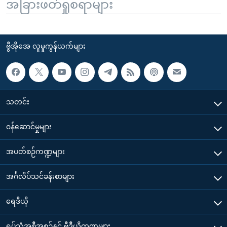
အခြားဖတ်ရှုစရာများ
ဗွီအိုအေ လူမှုကွန်ယက်များ
သတင်း
၀န်ဆောင်မှုများ
အပတ်စဉ်ကဏ္ဍများ
အင်္ဂလိပ်သင်ခန်းစာများ
ရေဒီယို
ရုပ်သံအစီအစဉ်နှင့် ဗွီဒီယိုကဏ္ဍများ