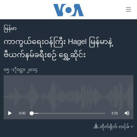
သုံး
ရ
လွယ်ကူ
မြန်မာ
မူလစာမျက်နှာ
စေ
ကာကွယ်ရေးဝန်ကြီး Hagel မြန်မာနဲ့
မြန်မာ
သည့်
ဗီယက်နမ်ခရီးစဉ် ရွှေ့ဆိုင်း
ကမ္ဘာ့သတင်းများ
Link
ဗွီဒီယို
နိုင်ငံတကာ
များ
၀၅ ႏိုဝင္ဘာ၊ ၂၀၁၄
သတင်းလွတ်လပ်ခွင့်
အမေရိကန်
ပင်မ
ရပ်ဝန်းတခု လမ်းတခု အလွန်
တရုတ်
အကြောင်းအရာ
သို့
အင်္ဂလိပ်စာလေ့လာမယ်
အစ္စရေး-ပါလက်စတိုင်း
No media source currently available
ကျော်
အပတ်စဉ်ကဏ္ဍများ
အမေရိကန်သုံးအီဒီယံ
ကြည့်
0:00
3:33
ရေဒီယိုနှင့်ရုပ်သံ အချက်အလက်များ
မကြေးမုံရဲ့ အင်္ဂလိပ်စာ
ရေဒီယို
ရန်
တိုက်ရိုက် လင့်ခ်
ပင်မ
ရေဒီယို/တီဗွီအစီအစဉ်
ရုပ်ရှင်ထဲက အင်္ဂလိပ်စာ
တီဗွီ