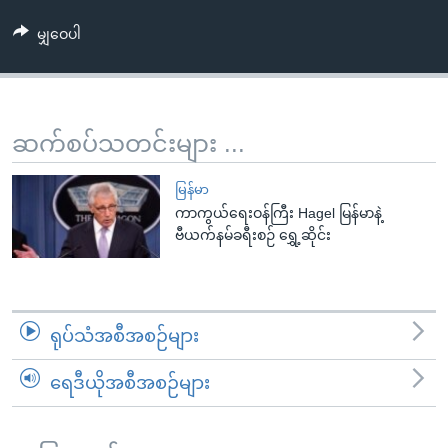
အ
သုတပဒေသာ အင်္ဂလိပ်စာ
ညွန်း
Learning English
မျှဝေပါ
စာမျက်နှာ
သို့
ဗွီအိုအေ လူမှုကွန်ယက်များ
ကျော်
ဆက်စပ်သတင်းများ ...
ကြည့်
ရန်
ဘာသာစကားများ
မြန်မာ
ရှာဖွေ
ကာကွယ်ရေးဝန်ကြီး Hagel မြန်မာနဲ့
ရန်
ဗီယက်နမ်ခရီးစဉ် ရွှေ့ဆိုင်း
နေရာ
သို့
ကျော်
ရန်
ရုပ်သံအစီအစဉ်များ
ရေဒီယိုအစီအစဉ်များ