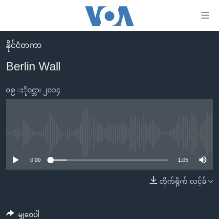
သုံး
ရ
လွယ်ကူ
နိုင်ငံတကာ
မူလစာမျက်နှာ
စေ
Berlin Wall
မြန်မာ
သည့်
ကမ္ဘာ့သတင်းများ
၀၉ ႏိုဝင္ဘာ၊ ၂၀၁၄
Link
ဗွီဒီယို
နိုင်ငံတကာ
များ
သတင်းလွတ်လပ်ခွင့်
အမေရိကန်
ပင်မ
ရပ်ဝန်းတခု လမ်းတခု အလွန်
တရုတ်
No media source currently available
အကြောင်းအရာ
သို့
အင်္ဂလိပ်စာလေ့လာမယ်
အစ္စရေး-ပါလက်စတိုင်း
0:00
1:05
ကျော်
အပတ်စဉ်ကဏ္ဍများ
အမေရိကန်သုံးအီဒီယံ
တိုက်ရိုက် လင့်ခ်
ကြည့်
ရေဒီယိုနှင့်ရုပ်သံ အချက်အလက်များ
မကြေးမုံရဲ့ အင်္ဂလိပ်စာ
ရေဒီယို
ရန်
ပင်မ
ရေဒီယို/တီဗွီအစီအစဉ်
ရုပ်ရှင်ထဲက အင်္ဂလိပ်စာ
တီဗွီ
မျှဝေပါ