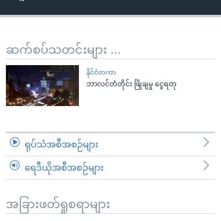
အ
သုတပဒေသာ အင်္ဂလိပ်စာ
ညွန်း
Learning English
စာမျက်နှာ
သို့
ဗွီအိုအေ လူမှုကွန်ယက်များ
ဆက်စပ်သတင်းများ ...
ကျော်
ကြည့်
နိုင်ငံတကာ
ရန်
ဘာလင်တံတိုင်း ဖြိုချမှု ငွေရတု
ဘာသာစကားများ
ရှာဖွေ
ရန်
နေရာ
သို့
ရုပ်သံအစီအစဉ်များ
ကျော်
ရန်
ရေဒီယိုအစီအစဉ်များ
အခြားဖတ်ရှုစရာများ