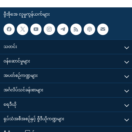
ဗွီအိုအေ လူမှုကွန်ယက်များ
သတင်း
၀န်ဆောင်မှုများ
အပတ်စဉ်ကဏ္ဍများ
အင်္ဂလိပ်သင်ခန်းစာများ
ရေဒီယို
ရုပ်သံအစီအစဉ်နှင့် ဗွီဒီယိုကဏ္ဍများ