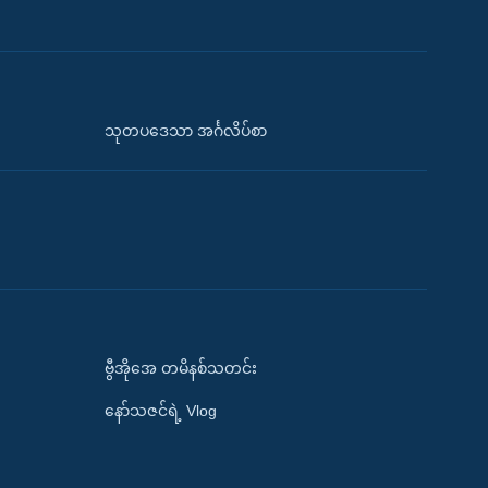
သုတပဒေသာ အင်္ဂလိပ်စာ
ဗွီအိုအေ တမိနစ်သတင်း
နော်သဇင်ရဲ့ Vlog