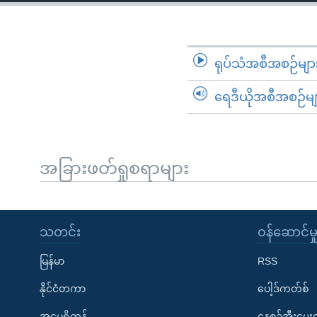
သုတပဒေသာ အင်္ဂလိပ်စာ
အ
ညွန်း
စာမျက်နှာ
သို့
ရုပ်သံအစီအစဉ်မျာ
ကျော်
ရေဒီယိုအစီအစဉ်မျ
ကြည့်
ရန်
ရှာဖွေ
ရန်
အခြားဖတ်ရှုစရာများ
နေရာ
သို့
ကျော်
သတင်း
၀န်ဆောင်မှ
ရန်
မြန်မာ
RSS
နိုင်ငံတကာ
ပေါ့ဒ်ကတ်စ်
အမေရိကန်
နေ့စဉ်အီးမေ