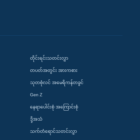
တိုင်းရင်းသတင်းလွှာ
တပတ်အတွင်း အားကစား
သုတစုံလင် အမေရိကန်တခွင်
Gen Z
နေရာပေါင်းစုံ အကြောင်းစုံ
ဒို့အသံ
သက်တံရောင်သတင်းလွှာ