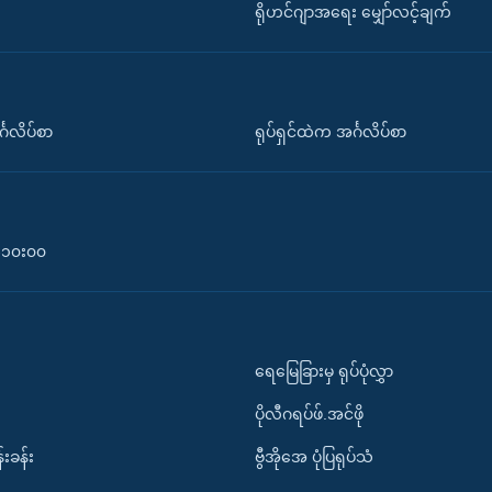
ရိုဟင်ဂျာအရေး မျှော်လင့်ချက်
်္ဂလိပ်စာ
ရုပ်ရှင်ထဲက အင်္ဂလိပ်စာ
၀-၁၀း၀၀
ရေမြေခြားမှ ရုပ်ပုံလွှာ
ပိုလီဂရပ်ဖ်.အင်ဖို
်းခန်း
ဗွီအိုအေ ပုံပြရုပ်သံ