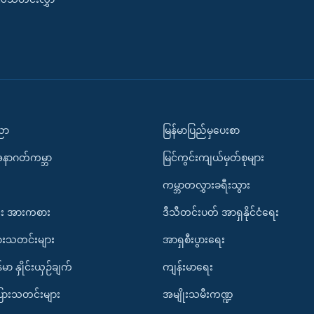
ပညာ
မြန်မာပြည်မှပေးစာ
အနာဂတ်ကမ္ဘာ
မြင်ကွင်းကျယ်မှတ်စုများ
ကမ္ဘာတလွှားခရီးသွား
း အားကစား
ဒီသီတင်းပတ် အာရှနိုင်ငံရေး
ားသတင်းများ
အာရှစီးပွားရေး
်မာ နှိုင်းယှဉ်ချက်
ကျန်းမာရေး
ပြားသတင်းများ
အမျိုးသမီးကဏ္ဍ