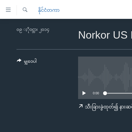
သုံး
နိုင်ငံတကာ
ရ
ရှာဖွေ
လွယ်ကူ
မူလစာမျက်နှာ
၀၉ ႏိုဝင္ဘာ၊ ၂၀၁၄
ရ
Norkor US 
စေ
မြန်မာ
လာ
သည့်
ဒ်
ကမ္ဘာ့သတင်းများ
Link
ဗွီဒီယို
နိုင်ငံတကာ
မျှဝေပါ
များ
သတင်းလွတ်လပ်ခွင့်
အမေရိကန်
ပင်မ
ရပ်ဝန်းတခု လမ်းတခု အလွန်
တရုတ်
အကြောင်းအရာ
အင်္ဂလိပ်စာလေ့လာမယ်
အစ္စရေး-ပါလက်စတိုင်း
သို့
0:00
အပတ်စဉ်ကဏ္ဍများ
အမေရိကန်သုံးအီဒီယံ
ကျော်
သီးခြားခွဲထုတ်၍ နားဆင
ကြည့်
ရေဒီယိုနှင့်ရုပ်သံ အချက်အလက်များ
မကြေးမုံရဲ့ အင်္ဂလိပ်စာ
ရေဒီယို
ရန်
ရေဒီယို/တီဗွီအစီအစဉ်
ရုပ်ရှင်ထဲက အင်္ဂလိပ်စာ
တီဗွီ
ပင်မ