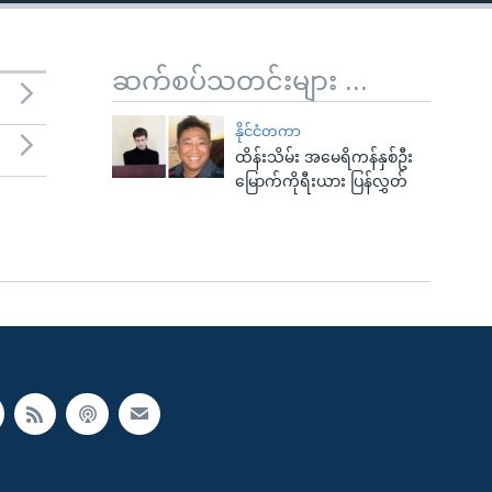
ဆက်စပ်သတင်းများ ...
နိုင်ငံတကာ
ထိန်းသိမ်း အမေရိကန်နှစ်ဦး
မြောက်ကိုရီးယား ပြန်လွှတ်