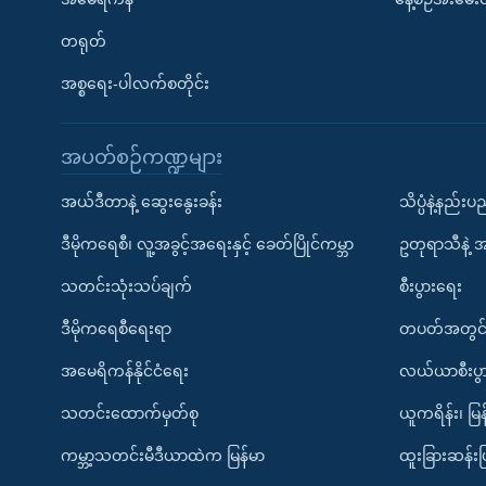
တရုတ်
အစ္စရေး-ပါလက်စတိုင်း
အပတ်စဉ်ကဏ္ဍများ
အယ်ဒီတာနဲ့ ဆွေးနွေးခန်း
သိပ္ပံနဲ့နည်း
ဒီမိုကရေစီ၊ လူ့အခွင့်အရေးနှင့် ခေတ်ပြိုင်ကမ္ဘာ
ဥတုရာသီနဲ့ 
သတင်းသုံးသပ်ချက်
စီးပွားရေး
ဒီမိုကရေစီရေးရာ
တပတ်အတွင်
အမေရိကန်နိုင်ငံရေး
လယ်ယာစီးပွ
သတင်းထောက်မှတ်စု
ယူကရိန်း၊ မြန
ကမ္ဘာ့သတင်းမီဒီယာထဲက မြန်မာ
ထူးခြားဆန်း