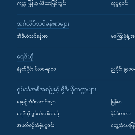
ကမ္ဘာ့ မြန်မာ့ မီဒီယာမြင်ကွင်း
လူမှုရှုခင်း
အင်္ဂလိပ်သင်ခန်းစာများ
အီဒီယံသင်ခန်းစာ
မကြေးမုံရဲ့အင
ရေဒီယို
နံနက်ပိုင်း ၆း၀၀-ရး၀၀
ညပိုင်း ၉း၀
ရုပ်သံအစီအစဉ်နှင့် ဗွီဒီယိုကဏ္ဍများ
နေ့စဉ်တီဗွီသတင်းလွှာ
မြန်မာ
ရေဒီယို ရုပ်သံအစီအစဉ်
နိုင်ငံတကာ
အပတ်စဉ်တီဗွီမဂ္ဂဇင်း
တွေ့ဆုံမေးမြန