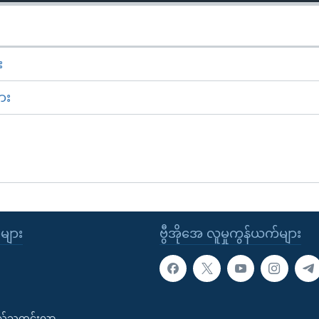
း
ား
ုများ
ဗွီအိုအေ လူမှုကွန်ယက်များ
းလ်သတင်းလွှာ