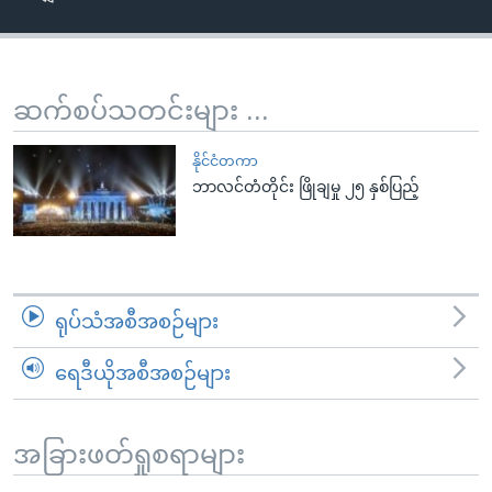
အ
သုတပဒေသာ အင်္ဂလိပ်စာ
ညွန်း
Learning English
စာမျက်နှာ
သို့
ဗွီအိုအေ လူမှုကွန်ယက်များ
ဆက်စပ်သတင်းများ ...
ကျော်
ကြည့်
နိုင်ငံတကာ
ရန်
ဘာလင်တံတိုင်း ဖြိုချမှု ၂၅ နှစ်ပြည့်
ဘာသာစကားများ
ရှာဖွေ
ရန်
နေရာ
သို့
ရုပ်သံအစီအစဉ်များ
ကျော်
ရန်
ရေဒီယိုအစီအစဉ်များ
အခြားဖတ်ရှုစရာများ