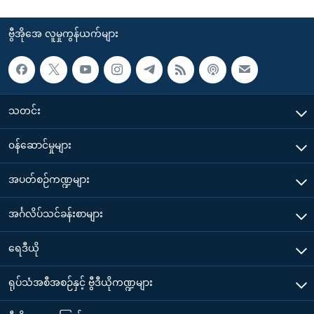
ဗွီအိုအေ လူမှုကွန်ယက်များ
သတင်း
၀န်ဆောင်မှုများ
အပတ်စဉ်ကဏ္ဍများ
အင်္ဂလိပ်သင်ခန်းစာများ
ရေဒီယို
ရုပ်သံအစီအစဉ်နှင့် ဗွီဒီယိုကဏ္ဍများ