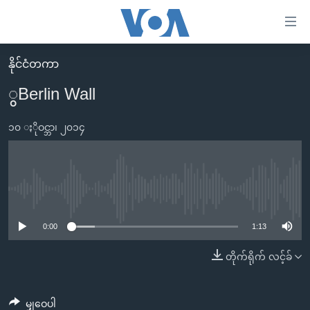
သုံး
ရ
လွယ်ကူ
နိုင်ငံတကာ
မူလစာမျက်နှာ
စေ
ွBerlin Wall
မြန်မာ
သည့်
ကမ္ဘာ့သတင်းများ
၁၀ ႏိုဝင္ဘာ၊ ၂၀၁၄
Link
ဗွီဒီယို
နိုင်ငံတကာ
များ
သတင်းလွတ်လပ်ခွင့်
အမေရိကန်
ပင်မ
ရပ်ဝန်းတခု လမ်းတခု အလွန်
တရုတ်
No media source currently available
အကြောင်းအရာ
သို့
အင်္ဂလိပ်စာလေ့လာမယ်
အစ္စရေး-ပါလက်စတိုင်း
0:00
1:13
ကျော်
အပတ်စဉ်ကဏ္ဍများ
အမေရိကန်သုံးအီဒီယံ
တိုက်ရိုက် လင့်ခ်
ကြည့်
ရေဒီယိုနှင့်ရုပ်သံ အချက်အလက်များ
မကြေးမုံရဲ့ အင်္ဂလိပ်စာ
ရေဒီယို
ရန်
ပင်မ
ရေဒီယို/တီဗွီအစီအစဉ်
ရုပ်ရှင်ထဲက အင်္ဂလိပ်စာ
တီဗွီ
မျှဝေပါ