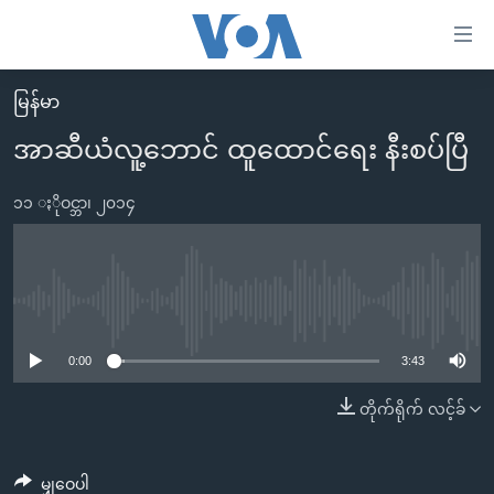
သုံး
ရ
လွယ်ကူ
မြန်မာ
မူလစာမျက်နှာ
စေ
အာဆီယံလူ့ဘောင် ထူထောင်ရေး နီးစပ်ပြီ
မြန်မာ
သည့်
ကမ္ဘာ့သတင်းများ
၁၁ ႏိုဝင္ဘာ၊ ၂၀၁၄
Link
ဗွီဒီယို
နိုင်ငံတကာ
များ
သတင်းလွတ်လပ်ခွင့်
အမေရိကန်
ပင်မ
ရပ်ဝန်းတခု လမ်းတခု အလွန်
တရုတ်
No media source currently available
အကြောင်းအရာ
သို့
အင်္ဂလိပ်စာလေ့လာမယ်
အစ္စရေး-ပါလက်စတိုင်း
0:00
3:43
ကျော်
အပတ်စဉ်ကဏ္ဍများ
အမေရိကန်သုံးအီဒီယံ
တိုက်ရိုက် လင့်ခ်
ကြည့်
ရေဒီယိုနှင့်ရုပ်သံ အချက်အလက်များ
မကြေးမုံရဲ့ အင်္ဂလိပ်စာ
ရေဒီယို
ရန်
ပင်မ
ရေဒီယို/တီဗွီအစီအစဉ်
ရုပ်ရှင်ထဲက အင်္ဂလိပ်စာ
တီဗွီ
မျှဝေပါ