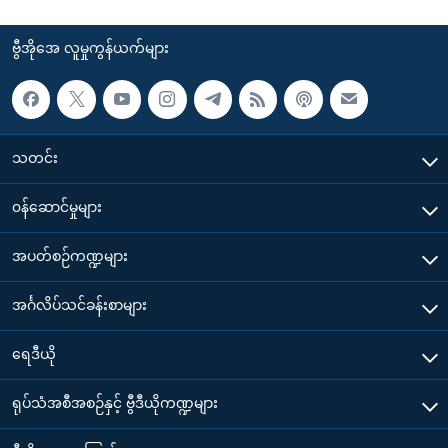
ဗွီအိုအေ လူမှုကွန်ယက်များ
သတင်း
၀န်ဆောင်မှုများ
အပတ်စဉ်ကဏ္ဍများ
အင်္ဂလိပ်သင်ခန်းစာများ
ရေဒီယို
ရုပ်သံအစီအစဉ်နှင့် ဗွီဒီယိုကဏ္ဍများ