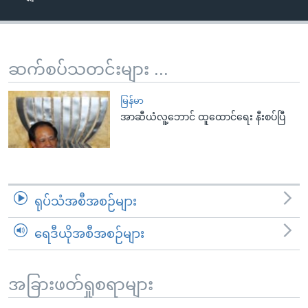
အ
သုတပဒေသာ အင်္ဂလိပ်စာ
ညွန်း
Learning English
စာမျက်နှာ
သို့
ဗွီအိုအေ လူမှုကွန်ယက်များ
ဆက်စပ်သတင်းများ ...
ကျော်
ကြည့်
မြန်မာ
ရန်
အာဆီယံလူ့ဘောင် ထူထောင်ရေး နီးစပ်ပြီ
ဘာသာစကားများ
ရှာဖွေ
ရန်
နေရာ
သို့
ရုပ်သံအစီအစဉ်များ
ကျော်
ရန်
ရေဒီယိုအစီအစဉ်များ
အခြားဖတ်ရှုစရာများ