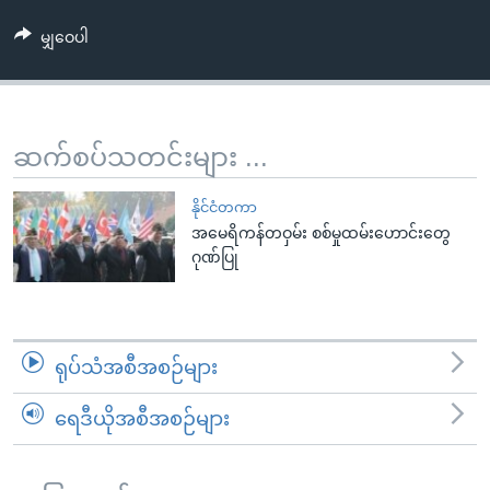
အ
သုတပဒေသာ အင်္ဂလိပ်စာ
ညွန်း
Learning English
မျှဝေပါ
စာမျက်နှာ
သို့
ဗွီအိုအေ လူမှုကွန်ယက်များ
ကျော်
ဆက်စပ်သတင်းများ ...
ကြည့်
ရန်
ဘာသာစကားများ
နိုင်ငံတကာ
ရှာဖွေ
အမေရိကန်တဝှမ်း စစ်မှုထမ်းဟောင်းတွေ
ရန်
ဂုဏ်ပြု
နေရာ
သို့
ကျော်
ရန်
ရုပ်သံအစီအစဉ်များ
ရေဒီယိုအစီအစဉ်များ