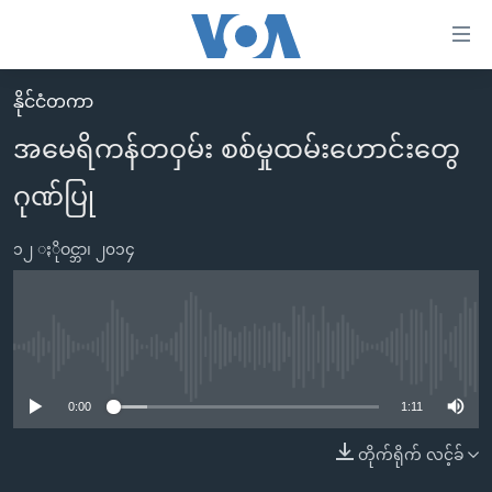
သုံး
ရ
လွယ်ကူ
နိုင်ငံတကာ
မူလစာမျက်နှာ
စေ
အမေရိကန်တဝှမ်း စစ်မှုထမ်းဟောင်းတွေ
မြန်မာ
သည့်
ဂုဏ်ပြု
ကမ္ဘာ့သတင်းများ
Link
ဗွီဒီယို
နိုင်ငံတကာ
များ
၁၂ ႏိုဝင္ဘာ၊ ၂၀၁၄
သတင်းလွတ်လပ်ခွင့်
အမေရိကန်
ပင်မ
ရပ်ဝန်းတခု လမ်းတခု အလွန်
တရုတ်
အကြောင်းအရာ
သို့
အင်္ဂလိပ်စာလေ့လာမယ်
အစ္စရေး-ပါလက်စတိုင်း
No media source currently available
ကျော်
အပတ်စဉ်ကဏ္ဍများ
အမေရိကန်သုံးအီဒီယံ
ကြည့်
0:00
1:11
ရေဒီယိုနှင့်ရုပ်သံ အချက်အလက်များ
မကြေးမုံရဲ့ အင်္ဂလိပ်စာ
ရေဒီယို
ရန်
တိုက်ရိုက် လင့်ခ်
ပင်မ
ရေဒီယို/တီဗွီအစီအစဉ်
ရုပ်ရှင်ထဲက အင်္ဂလိပ်စာ
တီဗွီ