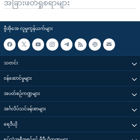
အခြားဖတ်ရှုစရာများ
ဗွီအိုအေ လူမှုကွန်ယက်များ
သတင်း
၀န်ဆောင်မှုများ
အပတ်စဉ်ကဏ္ဍများ
အင်္ဂလိပ်သင်ခန်းစာများ
ရေဒီယို
ရုပ်သံအစီအစဉ်နှင့် ဗွီဒီယိုကဏ္ဍများ