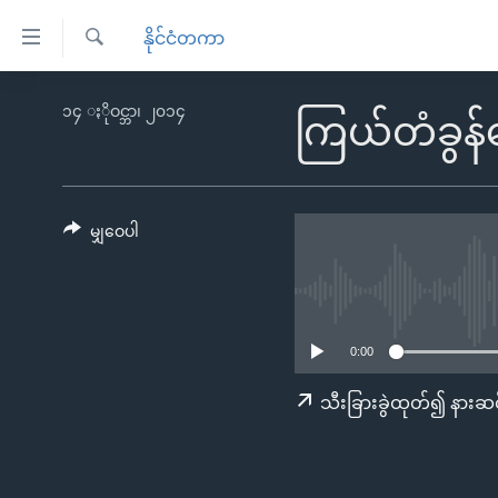
သုံး
နိုင်ငံတကာ
ရ
ရှာဖွေ
လွယ်ကူ
မူလစာမျက်နှာ
၁၄ ႏိုဝင္ဘာ၊ ၂၀၁၄
ရ
ကြယ်တံခွန်
စေ
မြန်မာ
လာ
သည့်
ဒ်
ကမ္ဘာ့သတင်းများ
Link
ဗွီဒီယို
နိုင်ငံတကာ
မျှဝေပါ
များ
သတင်းလွတ်လပ်ခွင့်
အမေရိကန်
ပင်မ
ရပ်ဝန်းတခု လမ်းတခု အလွန်
တရုတ်
အကြောင်းအရာ
အင်္ဂလိပ်စာလေ့လာမယ်
အစ္စရေး-ပါလက်စတိုင်း
သို့
0:00
အပတ်စဉ်ကဏ္ဍများ
အမေရိကန်သုံးအီဒီယံ
ကျော်
သီးခြားခွဲထုတ်၍ နားဆင
ကြည့်
ရေဒီယိုနှင့်ရုပ်သံ အချက်အလက်များ
မကြေးမုံရဲ့ အင်္ဂလိပ်စာ
ရေဒီယို
ရန်
ရေဒီယို/တီဗွီအစီအစဉ်
ရုပ်ရှင်ထဲက အင်္ဂလိပ်စာ
တီဗွီ
ပင်မ