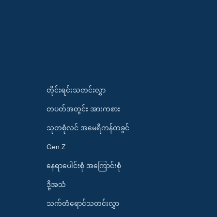
တိုင်းရင်းသတင်းလွှာ
တပတ်အတွင်း အားကစား
သုတစုံလင် အမေရိကန်တခွင်
Gen Z
နေရာပေါင်းစုံ အကြောင်းစုံ
ဒို့အသံ
သက်တံရောင်သတင်းလွှာ