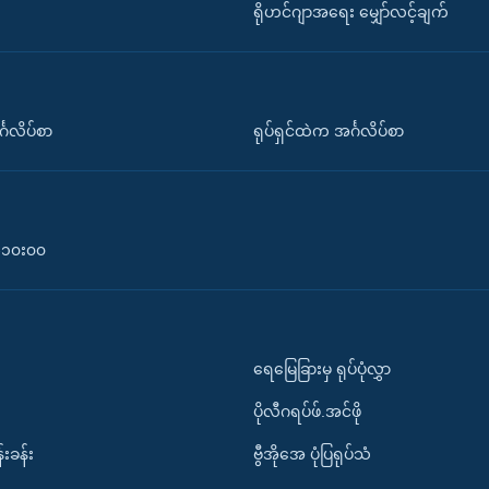
ရိုဟင်ဂျာအရေး မျှော်လင့်ချက်
်္ဂလိပ်စာ
ရုပ်ရှင်ထဲက အင်္ဂလိပ်စာ
၀-၁၀း၀၀
ရေမြေခြားမှ ရုပ်ပုံလွှာ
ပိုလီဂရပ်ဖ်.အင်ဖို
်းခန်း
ဗွီအိုအေ ပုံပြရုပ်သံ