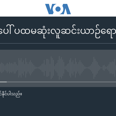
ပေါ် ပထမဆုံးလူဆင်းယာဉ်ရောက
No media source currently availa
်နိုင်ပါသည်။