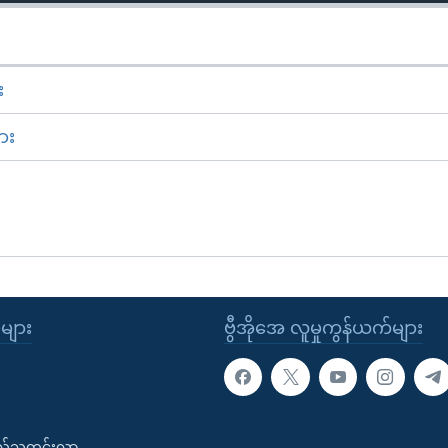
း
ား
ုများ
ဗွီအိုအေ လူမှုကွန်ယက်များ
းလ်သတင်းလွှာ