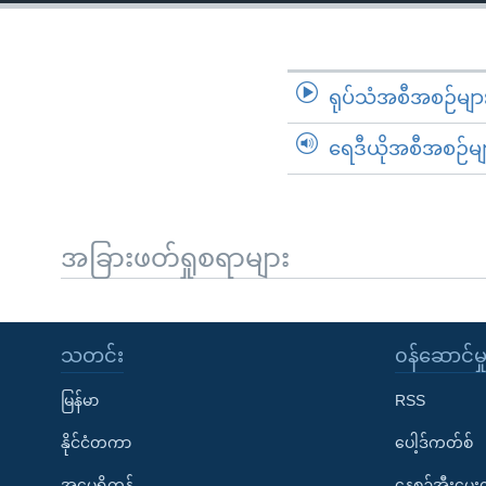
သုတပဒေသာ အင်္ဂလိပ်စာ
အ
ညွန်း
စာမျက်နှာ
သို့
ရုပ်သံအစီအစဉ်မျာ
ကျော်
ရေဒီယိုအစီအစဉ်မျ
ကြည့်
ရန်
ရှာဖွေ
ရန်
အခြားဖတ်ရှုစရာများ
နေရာ
သို့
ကျော်
သတင်း
၀န်ဆောင်မှ
ရန်
မြန်မာ
RSS
နိုင်ငံတကာ
ပေါ့ဒ်ကတ်စ်
အမေရိကန်
နေ့စဉ်အီးမေ