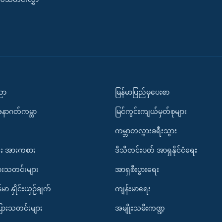
ပညာ
မြန်မာပြည်မှပေးစာ
အနာဂတ်ကမ္ဘာ
မြင်ကွင်းကျယ်မှတ်စုများ
ကမ္ဘာတလွှားခရီးသွား
း အားကစား
ဒီသီတင်းပတ် အာရှနိုင်ငံရေး
ားသတင်းများ
အာရှစီးပွားရေး
်မာ နှိုင်းယှဉ်ချက်
ကျန်းမာရေး
ပြားသတင်းများ
အမျိုးသမီးကဏ္ဍ