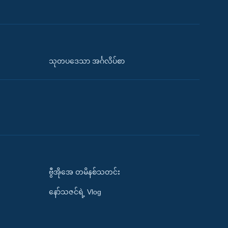
သုတပဒေသာ အင်္ဂလိပ်စာ
ဗွီအိုအေ တမိနစ်သတင်း
နော်သဇင်ရဲ့ Vlog