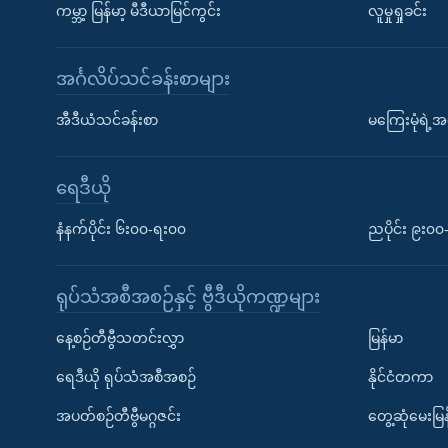
ကမ္ဘာ့ မြန်မာ့ မီဒီယာမြင်ကွင်း
လူမှုရှုခင်း
အင်္ဂလိပ်သင်ခန်းစာများ
အီဒီယံသင်ခန်းစာ
မကြေးမုံရဲ့အင
ရေဒီယို
နံနက်ပိုင်း ၆း၀၀-ရး၀၀
ညပိုင်း ၉း၀
ရုပ်သံအစီအစဉ်နှင့် ဗွီဒီယိုကဏ္ဍများ
နေ့စဉ်တီဗွီသတင်းလွှာ
မြန်မာ
ရေဒီယို ရုပ်သံအစီအစဉ်
နိုင်ငံတကာ
အပတ်စဉ်တီဗွီမဂ္ဂဇင်း
တွေ့ဆုံမေးမြန