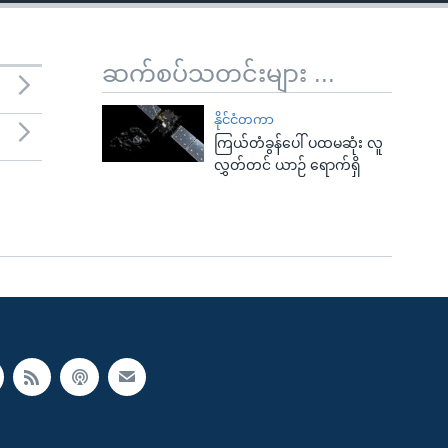
ဆက်စပ်သတင်းများ ...
နိုင်ငံတကာ
ကြယ်တံခွန်ပေါ် ပထမဆုံး လူ
လွှတ်တင် ယာဉ် ရောက်ရှိ