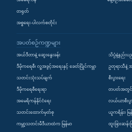
တရုတ်
အစ္စရေး-ပါလက်စတိုင်း
အပတ်စဉ်ကဏ္ဍများ
အယ်ဒီတာနဲ့ ဆွေးနွေးခန်း
သိပ္ပံနဲ့နည်း
ဒီမိုကရေစီ၊ လူ့အခွင့်အရေးနှင့် ခေတ်ပြိုင်ကမ္ဘာ
ဥတုရာသီနဲ့ 
သတင်းသုံးသပ်ချက်
စီးပွားရေး
ဒီမိုကရေစီရေးရာ
တပတ်အတွင်
အမေရိကန်နိုင်ငံရေး
လယ်ယာစီးပွ
သတင်းထောက်မှတ်စု
ယူကရိန်း၊ မြန
ကမ္ဘာ့သတင်းမီဒီယာထဲက မြန်မာ
ထူးခြားဆန်း