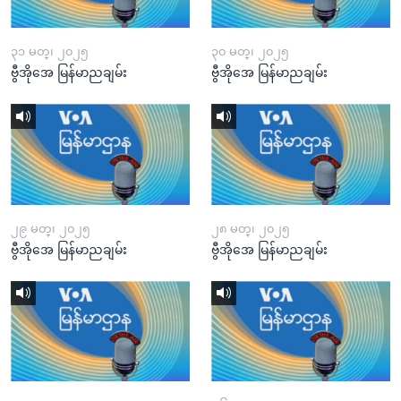
၃၁ မတ္၊ ၂၀၂၅
၃၀ မတ္၊ ၂၀၂၅
ဗွီအိုအေ မြန်မာညချမ်း
ဗွီအိုအေ မြန်မာညချမ်း
၂၉ မတ္၊ ၂၀၂၅
၂၈ မတ္၊ ၂၀၂၅
ဗွီအိုအေ မြန်မာညချမ်း
ဗွီအိုအေ မြန်မာညချမ်း