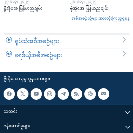
၂၇ မတ္၊ ၂၀၂၅
၂၆ မတ္၊ ၂၀၂၅
ဗွီအိုအေ မြန်မာညချမ်း
ဗွီအိုအေ မြန်မာညချမ်း
အစီအစဉ်တွဲများအားလုံးကြည့်ရှုရန်
ရုပ်သံအစီအစဉ်များ
ရေဒီယိုအစီအစဉ်များ
ဗွီအိုအေ လူမှုကွန်ယက်များ
သတင်း
၀န်ဆောင်မှုများ