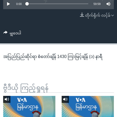
အ
0:00
59:59
သုတပဒေသာ အင်္ဂလိပ်စာ
ညွန်း
Learning English
တိုက်ရိုက် လင့်ခ်
စာမျက်နှာ
သို့
ဗွီအိုအေ လူမှုကွန်ယက်များ
ကျော်
မျှဝေပါ
ကြည့်
ရန်
ဘာသာစကားများ
ရှာဖွေ
အပြည်ပြည်ဆိုင်ရာ စံတော်ချိန် 1430 ကြာမြင့်ချိန် (၁) နာရီ
ရန်
နေရာ
သို့
ကျော်
ရန်
ဗွီဒီယို ကြည့်ရှုရန်