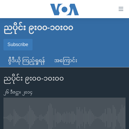
သုံး
ရ
လွယ်ကူ
ညပိုင်း ၉း၀၀-၁၀း၀၀
မူလစာမျက်နှာ
စေ
မြန်မာ
Subscribe
သည့်
SUBSCRIBE
ကမ္ဘာ့သတင်းများ
Link
ဗွီဒီယို ကြည့်ရှုရန်
အကြောင်း
ဗွီဒီယို
နိုင်ငံတကာ
များ
Spotify
သတင်းလွတ်လပ်ခွင့်
အမေရိကန်
ပင်မ
ညပိုင်း ၉း၀၀-၁၀း၀၀
ရပ်ဝန်းတခု လမ်းတခု အလွန်
တရုတ်
အကြောင်းအရာ
ရယူရန်
သို့
၂၆ ဒီဇင္ဘာ၊ ၂၀၁၄
အင်္ဂလိပ်စာလေ့လာမယ်
အစ္စရေး-ပါလက်စတိုင်း
ကျော်
အပတ်စဉ်ကဏ္ဍများ
အမေရိကန်သုံးအီဒီယံ
ကြည့်
ရေဒီယိုနှင့်ရုပ်သံ အချက်အလက်များ
မကြေးမုံရဲ့ အင်္ဂလိပ်စာ
ရေဒီယို
ရန်
No media source currently available
ပင်မ
ရေဒီယို/တီဗွီအစီအစဉ်
ရုပ်ရှင်ထဲက အင်္ဂလိပ်စာ
တီဗွီ