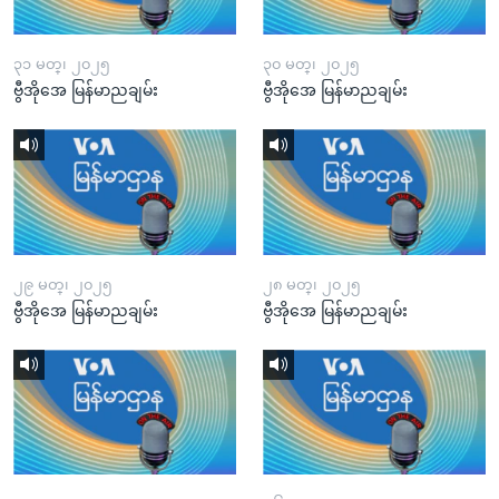
၃၁ မတ္၊ ၂၀၂၅
၃၀ မတ္၊ ၂၀၂၅
ဗွီအိုအေ မြန်မာညချမ်း
ဗွီအိုအေ မြန်မာညချမ်း
၂၉ မတ္၊ ၂၀၂၅
၂၈ မတ္၊ ၂၀၂၅
ဗွီအိုအေ မြန်မာညချမ်း
ဗွီအိုအေ မြန်မာညချမ်း