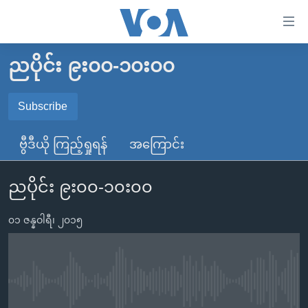
သုံး
ရ
လွယ်ကူ
ညပိုင်း ၉း၀၀-၁၀း၀၀
မူလစာမျက်နှာ
စေ
မြန်မာ
Subscribe
သည့်
SUBSCRIBE
ကမ္ဘာ့သတင်းများ
Link
ဗွီဒီယို ကြည့်ရှုရန်
အကြောင်း
ဗွီဒီယို
နိုင်ငံတကာ
များ
Spotify
သတင်းလွတ်လပ်ခွင့်
အမေရိကန်
ပင်မ
ညပိုင်း ၉း၀၀-၁၀း၀၀
ရပ်ဝန်းတခု လမ်းတခု အလွန်
တရုတ်
အကြောင်းအရာ
ရယူရန်
သို့
၀၁ ဇန္နဝါရီ၊ ၂၀၁၅
အင်္ဂလိပ်စာလေ့လာမယ်
အစ္စရေး-ပါလက်စတိုင်း
ကျော်
အပတ်စဉ်ကဏ္ဍများ
အမေရိကန်သုံးအီဒီယံ
ကြည့်
ရေဒီယိုနှင့်ရုပ်သံ အချက်အလက်များ
မကြေးမုံရဲ့ အင်္ဂလိပ်စာ
ရေဒီယို
ရန်
No media source currently available
ပင်မ
ရေဒီယို/တီဗွီအစီအစဉ်
ရုပ်ရှင်ထဲက အင်္ဂလိပ်စာ
တီဗွီ