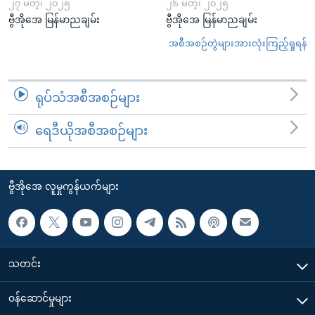
၂၇ မတ္၊ ၂၀၂၅
၂၆ မတ္၊ ၂၀၂၅
ဗွီအိုအေ မြန်မာညချမ်း
ဗွီအိုအေ မြန်မာညချမ်း
အစီအစဉ်တွဲများအားလုံးကြည့်ရှုရန်
ရုပ်သံအစီအစဉ်များ
ရေဒီယိုအစီအစဉ်များ
ဗွီအိုအေ လူမှုကွန်ယက်များ
သတင်း
၀န်ဆောင်မှုများ