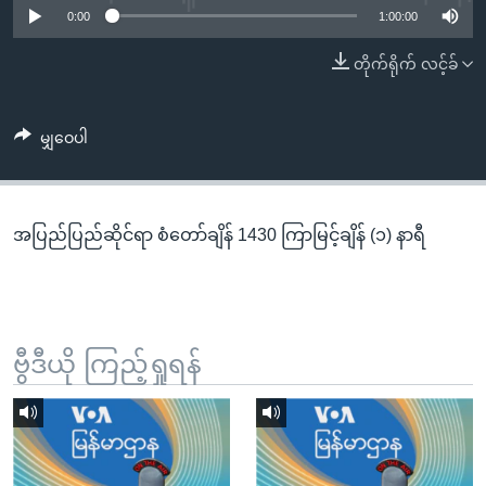
အ
0:00
1:00:00
သုတပဒေသာ အင်္ဂလိပ်စာ
ညွန်း
Learning English
တိုက်ရိုက် လင့်ခ်
စာမျက်နှာ
သို့
ဗွီအိုအေ လူမှုကွန်ယက်များ
ကျော်
မျှဝေပါ
ကြည့်
ရန်
ဘာသာစကားများ
ရှာဖွေ
အပြည်ပြည်ဆိုင်ရာ စံတော်ချိန် 1430 ကြာမြင့်ချိန် (၁) နာရီ
ရန်
နေရာ
သို့
ကျော်
ရန်
ဗွီဒီယို ကြည့်ရှုရန်