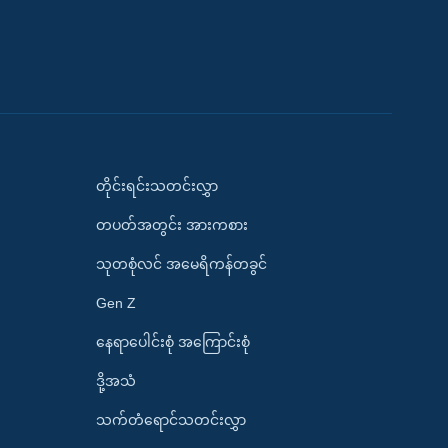
တိုင်းရင်းသတင်းလွှာ
တပတ်အတွင်း အားကစား
သုတစုံလင် အမေရိကန်တခွင်
Gen Z
နေရာပေါင်းစုံ အကြောင်းစုံ
ဒို့အသံ
သက်တံရောင်သတင်းလွှာ