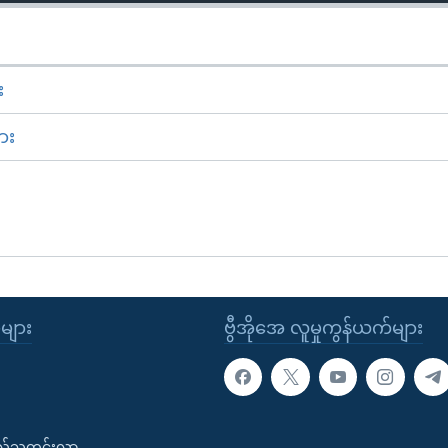
း
ား
ုများ
ဗွီအိုအေ လူမှုကွန်ယက်များ
းလ်သတင်းလွှာ