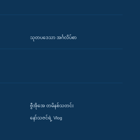
သုတပဒေသာ အင်္ဂလိပ်စာ
ဗွီအိုအေ တမိနစ်သတင်း
နော်သဇင်ရဲ့ Vlog