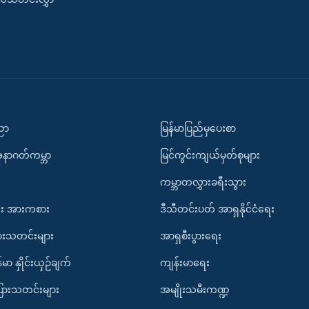
ပညာ
မြန်မာပြည်မှပေးစာ
အနာဂတ်ကမ္ဘာ
မြင်ကွင်းကျယ်မှတ်စုများ
ကမ္ဘာတလွှားခရီးသွား
း အားကစား
ဒီသီတင်းပတ် အာရှနိုင်ငံရေး
ားသတင်းများ
အာရှစီးပွားရေး
်မာ နှိုင်းယှဉ်ချက်
ကျန်းမာရေး
ပြားသတင်းများ
အမျိုးသမီးကဏ္ဍ