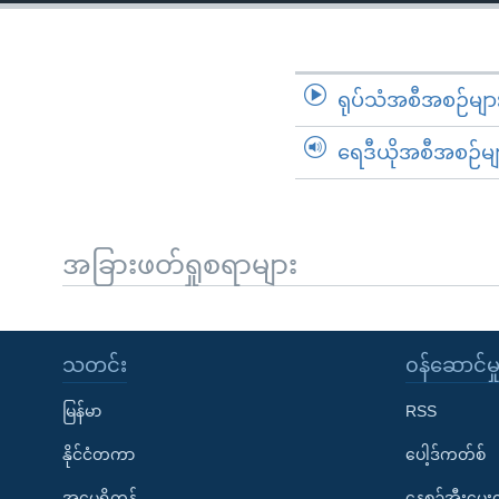
သုတပဒေသာ အင်္ဂလိပ်စာ
အ
ညွန်း
စာမျက်နှာ
သို့
ရုပ်သံအစီအစဉ်မျာ
ကျော်
ရေဒီယိုအစီအစဉ်မျ
ကြည့်
ရန်
ရှာဖွေ
ရန်
အခြားဖတ်ရှုစရာများ
နေရာ
သို့
ကျော်
သတင်း
၀န်ဆောင်မှ
ရန်
မြန်မာ
RSS
နိုင်ငံတကာ
ပေါ့ဒ်ကတ်စ်
အမေရိကန်
နေ့စဉ်အီးမေ