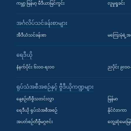
ကမ္ဘာ့ မြန်မာ့ မီဒီယာမြင်ကွင်း
လူမှုရှုခင်း
အင်္ဂလိပ်သင်ခန်းစာများ
အီဒီယံသင်ခန်းစာ
မကြေးမုံရဲ့အင
ရေဒီယို
နံနက်ပိုင်း ၆း၀၀-ရး၀၀
ညပိုင်း ၉း၀
ရုပ်သံအစီအစဉ်နှင့် ဗွီဒီယိုကဏ္ဍများ
နေ့စဉ်တီဗွီသတင်းလွှာ
မြန်မာ
ရေဒီယို ရုပ်သံအစီအစဉ်
နိုင်ငံတကာ
အပတ်စဉ်တီဗွီမဂ္ဂဇင်း
တွေ့ဆုံမေးမြန