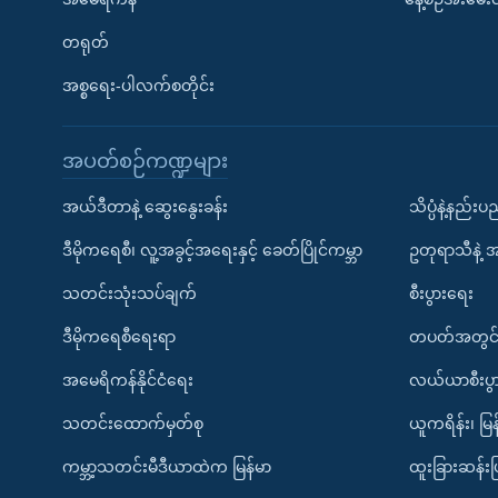
တရုတ်
အစ္စရေး-ပါလက်စတိုင်း
အပတ်စဉ်ကဏ္ဍများ
အယ်ဒီတာနဲ့ ဆွေးနွေးခန်း
သိပ္ပံနဲ့နည်း
ဒီမိုကရေစီ၊ လူ့အခွင့်အရေးနှင့် ခေတ်ပြိုင်ကမ္ဘာ
ဥတုရာသီနဲ့ 
သတင်းသုံးသပ်ချက်
စီးပွားရေး
ဒီမိုကရေစီရေးရာ
တပတ်အတွင်
အမေရိကန်နိုင်ငံရေး
လယ်ယာစီးပွ
သတင်းထောက်မှတ်စု
ယူကရိန်း၊ မြန
ကမ္ဘာ့သတင်းမီဒီယာထဲက မြန်မာ
ထူးခြားဆန်း