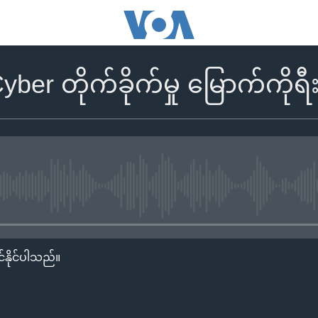
Cyber တိုက်ခိုက်မှု မြောက်ကိုရ
No media source currently availa
်နိုင်ပါသည်။