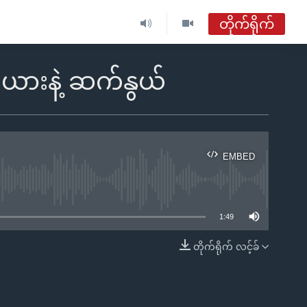
တိုက်ရိုက်
ဗွီအိုအေ မြန်မာနံနက်ခင်း
ီးယားနဲ့ ဆက်နွယ်
တိုက်ရိုက်ထုတ်လွှင့်မှု
အစီအစဉ်များ
EMBED
ဗွီအိုအေ မြန်မာနံနက်ခင်း
ble
ရေဒီယိုတိုက်ရိုက်နားဆင်ရန်
1:49
တိုက်ရိုက် လင့်ခ်
EMBED