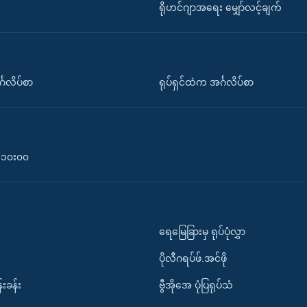
ရိုဟင်ဂျာအရေး မျှော်လင့်ချက်
်္ဂလိပ်စာ
ရုပ်ရှင်ထဲက အင်္ဂလိပ်စာ
၀-၁၀း၀၀
ရေမြေခြားမှ ရုပ်ပုံလွှာ
ပိုလီဂရပ်ဖ်.အင်ဖို
်းခန်း
ဗွီအိုအေ ပုံပြရုပ်သံ