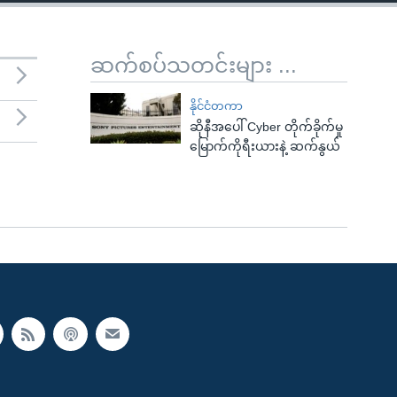
ဆက်စပ်သတင်းများ ...
နိုင်ငံတကာ
ဆိုနီအပေါ် Cyber တိုက်ခိုက်မှု
မြောက်ကိုရီးယားနဲ့ ဆက်နွယ်