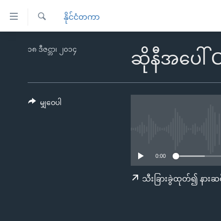
သုံး
နိုင်ငံတကာ
ရ
ရှာဖွေ
လွယ်ကူ
မူလစာမျက်နှာ
၁၈ ဒီဇင္ဘာ၊ ၂၀၁၄
ရ
ဆိုနီအပေါ် 
စေ
မြန်မာ
လာ
သည့်
ဒ်
ကမ္ဘာ့သတင်းများ
Link
ဗွီဒီယို
နိုင်ငံတကာ
မျှဝေပါ
များ
သတင်းလွတ်လပ်ခွင့်
အမေရိကန်
ပင်မ
ရပ်ဝန်းတခု လမ်းတခု အလွန်
တရုတ်
အကြောင်းအရာ
အင်္ဂလိပ်စာလေ့လာမယ်
အစ္စရေး-ပါလက်စတိုင်း
သို့
0:00
အပတ်စဉ်ကဏ္ဍများ
အမေရိကန်သုံးအီဒီယံ
ကျော်
သီးခြားခွဲထုတ်၍ နားဆင
ကြည့်
ရေဒီယိုနှင့်ရုပ်သံ အချက်အလက်များ
မကြေးမုံရဲ့ အင်္ဂလိပ်စာ
ရေဒီယို
ရန်
ရေဒီယို/တီဗွီအစီအစဉ်
ရုပ်ရှင်ထဲက အင်္ဂလိပ်စာ
တီဗွီ
ပင်မ