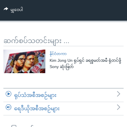
အ
သုတပဒေသာ အင်္ဂလိပ်စာ
ညွန်း
Learning English
မျှဝေပါ
စာမျက်နှာ
သို့
ဗွီအိုအေ လူမှုကွန်ယက်များ
ကျော်
ဆက်စပ်သတင်းများ ...
ကြည့်
ရန်
ဘာသာစကားများ
နိုင်ငံတကာ
ရှာဖွေ
Kim Jong Un ရုပ်ရှင် ခရစ္စမတ်အမီ ရုံတင်ဖို့
ရန်
Sony ဆုံးဖြတ်
နေရာ
သို့
ကျော်
ရန်
ရုပ်သံအစီအစဉ်များ
ရေဒီယိုအစီအစဉ်များ