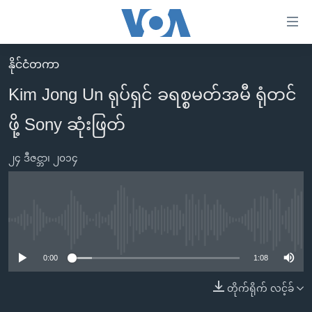
သုံး
ရ
လွယ်ကူ
နိုင်ငံတကာ
မူလစာမျက်နှာ
စေ
Kim Jong Un ရုပ်ရှင် ခရစ္စမတ်အမီ ရုံတင်
မြန်မာ
သည့်
ဖို့ Sony ဆုံးဖြတ်
ကမ္ဘာ့သတင်းများ
Link
ဗွီဒီယို
နိုင်ငံတကာ
များ
၂၄ ဒီဇင္ဘာ၊ ၂၀၁၄
သတင်းလွတ်လပ်ခွင့်
အမေရိကန်
ပင်မ
ရပ်ဝန်းတခု လမ်းတခု အလွန်
တရုတ်
အကြောင်းအရာ
သို့
အင်္ဂလိပ်စာလေ့လာမယ်
အစ္စရေး-ပါလက်စတိုင်း
No media source currently available
ကျော်
အပတ်စဉ်ကဏ္ဍများ
အမေရိကန်သုံးအီဒီယံ
ကြည့်
0:00
1:08
ရေဒီယိုနှင့်ရုပ်သံ အချက်အလက်များ
မကြေးမုံရဲ့ အင်္ဂလိပ်စာ
ရေဒီယို
ရန်
တိုက်ရိုက် လင့်ခ်
ပင်မ
ရေဒီယို/တီဗွီအစီအစဉ်
ရုပ်ရှင်ထဲက အင်္ဂလိပ်စာ
တီဗွီ