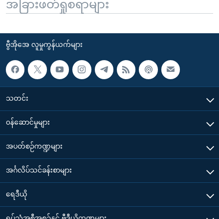
အခြားဖတ်ရှုစရာများ
ဗွီအိုအေ လူမှုကွန်ယက်များ
သတင်း
၀န်ဆောင်မှုများ
အပတ်စဉ်ကဏ္ဍများ
အင်္ဂလိပ်သင်ခန်းစာများ
ရေဒီယို
ရုပ်သံအစီအစဉ်နှင့် ဗွီဒီယိုကဏ္ဍများ