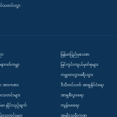
းလ်သတင်းလွှာ
ပညာ
မြန်မာပြည်မှပေးစာ
အနာဂတ်ကမ္ဘာ
မြင်ကွင်းကျယ်မှတ်စုများ
ကမ္ဘာတလွှားခရီးသွား
း အားကစား
ဒီသီတင်းပတ် အာရှနိုင်ငံရေး
ားသတင်းများ
အာရှစီးပွားရေး
်မာ နှိုင်းယှဉ်ချက်
ကျန်းမာရေး
ပြားသတင်းများ
အမျိုးသမီးကဏ္ဍ