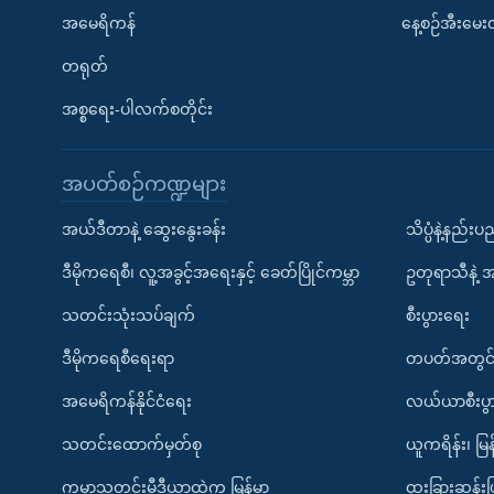
အမေရိကန်
နေ့စဉ်အီးမေ
တရုတ်
အစ္စရေး-ပါလက်စတိုင်း
အပတ်စဉ်ကဏ္ဍများ
အယ်ဒီတာနဲ့ ဆွေးနွေးခန်း
သိပ္ပံနဲ့နည်း
ဒီမိုကရေစီ၊ လူ့အခွင့်အရေးနှင့် ခေတ်ပြိုင်ကမ္ဘာ
ဥတုရာသီနဲ့ 
သတင်းသုံးသပ်ချက်
စီးပွားရေး
ဒီမိုကရေစီရေးရာ
တပတ်အတွင်
အမေရိကန်နိုင်ငံရေး
လယ်ယာစီးပွ
သတင်းထောက်မှတ်စု
ယူကရိန်း၊ မြန
ကမ္ဘာ့သတင်းမီဒီယာထဲက မြန်မာ
ထူးခြားဆန်း