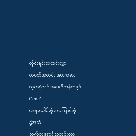
တိုင်းရင်းသတင်းလွှာ
တပတ်အတွင်း အားကစား
သုတစုံလင် အမေရိကန်တခွင်
Gen Z
နေရာပေါင်းစုံ အကြောင်းစုံ
ဒို့အသံ
သက်တံရောင်သတင်းလွှာ