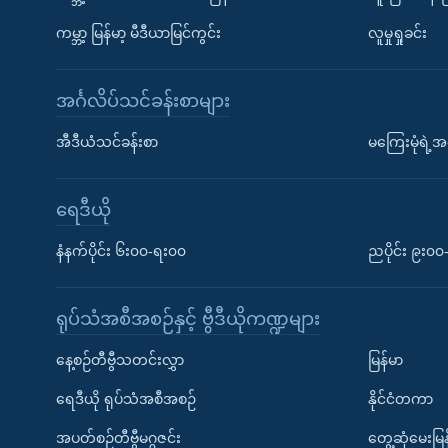
ကမ္ဘာ့ မြန်မာ့ မီဒီယာမြင်ကွင်း
လူမှုရှုခင်း
အင်္ဂလိပ်သင်ခန်းစာများ
အီဒီယံသင်ခန်းစာ
မကြေးမုံရဲ့အင
ရေဒီယို
နံနက်ပိုင်း ၆း၀၀-ရး၀၀
ညပိုင်း ၉း၀
ရုပ်သံအစီအစဉ်နှင့် ဗွီဒီယိုကဏ္ဍများ
နေ့စဉ်တီဗွီသတင်းလွှာ
မြန်မာ
ရေဒီယို ရုပ်သံအစီအစဉ်
နိုင်ငံတကာ
အပတ်စဉ်တီဗွီမဂ္ဂဇင်း
တွေ့ဆုံမေးမြန