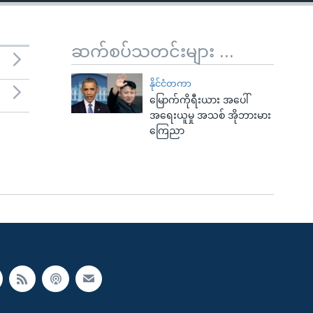
ဆက်စပ်သတင်းများ ...
နိုင်ငံတကာ
မြောက်ကိုရီးယား အပေါ်
အရေးယူမှု အသစ် အိုဘားမား
ကြေညာ