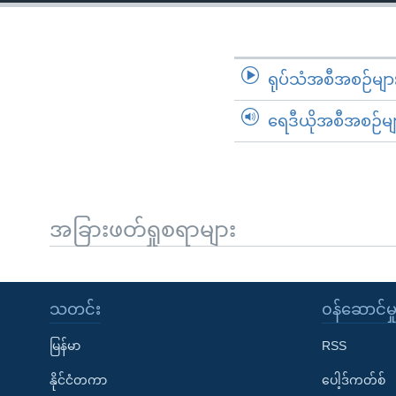
သုတပဒေသာ အင်္ဂလိပ်စာ
အ
ညွန်း
စာမျက်နှာ
သို့
ရုပ်သံအစီအစဉ်မျာ
ကျော်
ရေဒီယိုအစီအစဉ်မျ
ကြည့်
ရန်
ရှာဖွေ
ရန်
နေရာ
အခြားဖတ်ရှုစရာများ
သို့
ကျော်
ရန်
သတင်း
၀န်ဆောင်မှ
မြန်မာ
RSS
နိုင်ငံတကာ
ပေါ့ဒ်ကတ်စ်