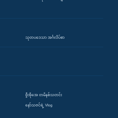
သုတပဒေသာ အင်္ဂလိပ်စာ
ဗွီအိုအေ တမိနစ်သတင်း
နော်သဇင်ရဲ့ Vlog