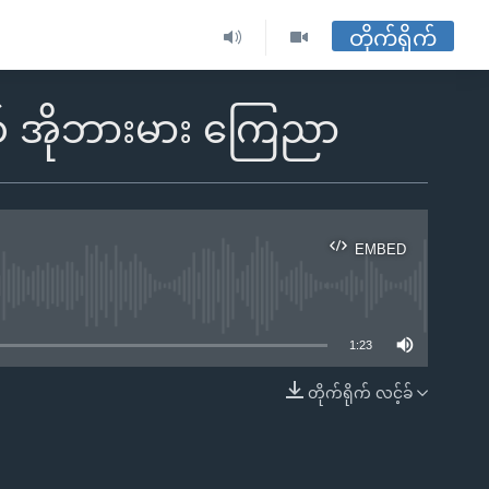
တိုက်ရိုက်
စ် အိုဘားမား ကြေညာ
EMBED
ble
1:23
တိုက်ရိုက် လင့်ခ်
EMBED