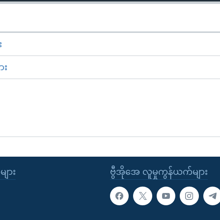
း
ား
ုများ
ဗွီအိုအေ လူမှုကွန်ယက်များ