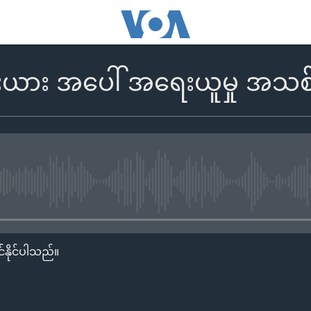
ီးယား အပေါ် အရေးယူမှု အသ
No media source currently availa
်နိုင်ပါသည်။