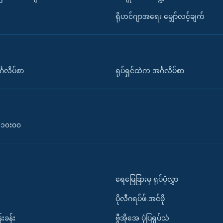
ရိုဟင်ဂျာအရေး မျှော်လင့်ချက်
်္ဂလိပ်စာ
ရုပ်ရှင်ထဲက အင်္ဂလိပ်စာ
၀-၁၀း၀၀
ရေမြေခြားမှ ရုပ်ပုံလွှာ
ပိုလီဂရပ်ဖ်.အင်ဖို
်းခန်း
ဗွီအိုအေ ပုံပြရုပ်သံ