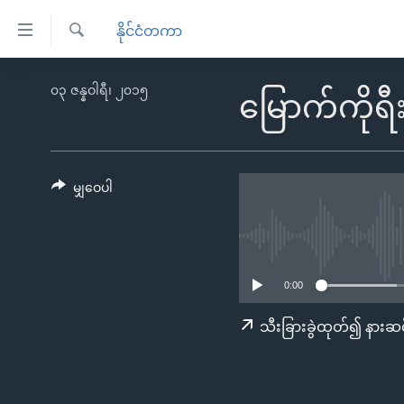
သုံး
နိုင်ငံတကာ
ရ
ရှာဖွေ
လွယ်ကူ
မူလစာမျက်နှာ
၀၃ ဇန္နဝါရီ၊ ၂၀၁၅
ရ
မြောက်ကိုရ
စေ
မြန်မာ
လာ
သည့်
ဒ်
ကမ္ဘာ့သတင်းများ
Link
ဗွီဒီယို
နိုင်ငံတကာ
မျှဝေပါ
များ
သတင်းလွတ်လပ်ခွင့်
အမေရိကန်
ပင်မ
ရပ်ဝန်းတခု လမ်းတခု အလွန်
တရုတ်
အကြောင်းအရာ
အင်္ဂလိပ်စာလေ့လာမယ်
အစ္စရေး-ပါလက်စတိုင်း
သို့
0:00
အပတ်စဉ်ကဏ္ဍများ
အမေရိကန်သုံးအီဒီယံ
ကျော်
သီးခြားခွဲထုတ်၍ နားဆင
ကြည့်
ရေဒီယိုနှင့်ရုပ်သံ အချက်အလက်များ
မကြေးမုံရဲ့ အင်္ဂလိပ်စာ
ရေဒီယို
ရန်
ရေဒီယို/တီဗွီအစီအစဉ်
ရုပ်ရှင်ထဲက အင်္ဂလိပ်စာ
တီဗွီ
ပင်မ