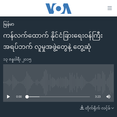
သုံး
ရ
လွယ်ကူ
မြန်မာ
မူလစာမျက်နှာ
စေ
ကန်လက်ထောက် နိုင်ငံခြားရေးဝန်ကြီး
မြန်မာ
သည့်
အရပ်ဘက် လူမှုအဖွဲ့တွေနဲ့ တွေ့ဆုံ
ကမ္ဘာ့သတင်းများ
Link
ဗွီဒီယို
နိုင်ငံတကာ
များ
၁၃ ဇန္နဝါရီ၊ ၂၀၁၅
သတင်းလွတ်လပ်ခွင့်
အမေရိကန်
ပင်မ
ရပ်ဝန်းတခု လမ်းတခု အလွန်
တရုတ်
အကြောင်းအရာ
သို့
အင်္ဂလိပ်စာလေ့လာမယ်
အစ္စရေး-ပါလက်စတိုင်း
No media source currently available
ကျော်
အပတ်စဉ်ကဏ္ဍများ
အမေရိကန်သုံးအီဒီယံ
ကြည့်
0:00
3:23
ရေဒီယိုနှင့်ရုပ်သံ အချက်အလက်များ
မကြေးမုံရဲ့ အင်္ဂလိပ်စာ
ရေဒီယို
ရန်
တိုက်ရိုက် လင့်ခ်
ပင်မ
ရေဒီယို/တီဗွီအစီအစဉ်
ရုပ်ရှင်ထဲက အင်္ဂလိပ်စာ
တီဗွီ