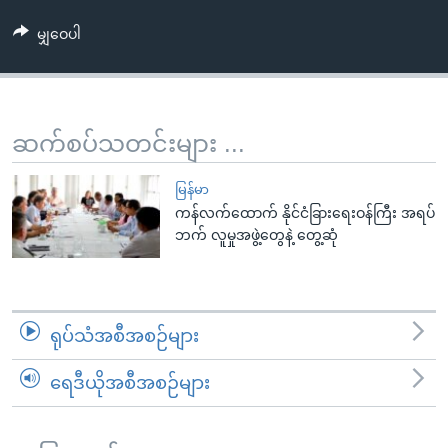
အ
သုတပဒေသာ အင်္ဂလိပ်စာ
ညွန်း
Learning English
မျှဝေပါ
စာမျက်နှာ
သို့
ဗွီအိုအေ လူမှုကွန်ယက်များ
ကျော်
ဆက်စပ်သတင်းများ ...
ကြည့်
ရန်
ဘာသာစကားများ
မြန်မာ
ရှာဖွေ
ကန်လက်ထောက် နိုင်ငံခြားရေးဝန်ကြီး အရပ်
ရန်
ဘက် လူမှုအဖွဲ့တွေနဲ့ တွေ့ဆုံ
နေရာ
သို့
ကျော်
ရန်
ရုပ်သံအစီအစဉ်များ
ရေဒီယိုအစီအစဉ်များ