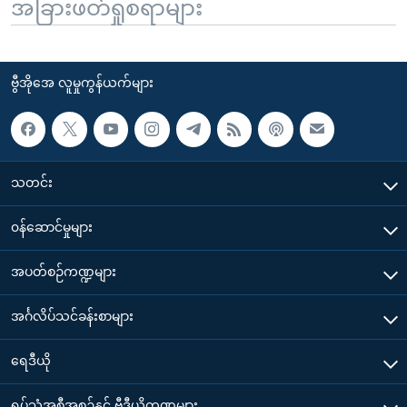
အခြားဖတ်ရှုစရာများ
ဗွီအိုအေ လူမှုကွန်ယက်များ
သတင်း
၀န်ဆောင်မှုများ
အပတ်စဉ်ကဏ္ဍများ
အင်္ဂလိပ်သင်ခန်းစာများ
ရေဒီယို
ရုပ်သံအစီအစဉ်နှင့် ဗွီဒီယိုကဏ္ဍများ