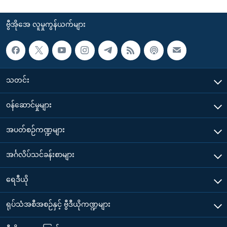
ဗွီအိုအေ လူမှုကွန်ယက်များ
သတင်း
၀န်ဆောင်မှုများ
အပတ်စဉ်ကဏ္ဍများ
အင်္ဂလိပ်သင်ခန်းစာများ
ရေဒီယို
ရုပ်သံအစီအစဉ်နှင့် ဗွီဒီယိုကဏ္ဍများ