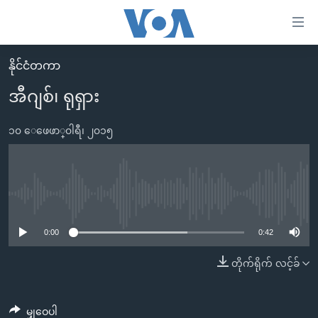
သုံး
ရ
လွယ်ကူ
နိုင်ငံတကာ
မူလစာမျက်နှာ
စေ
အီဂျစ်၊ ရုရှား
မြန်မာ
သည့်
ကမ္ဘာ့သတင်းများ
၁၀ ေဖေဖာ္၀ါရီ၊ ၂၀၁၅
Link
ဗွီဒီယို
နိုင်ငံတကာ
များ
သတင်းလွတ်လပ်ခွင့်
အမေရိကန်
ပင်မ
ရပ်ဝန်းတခု လမ်းတခု အလွန်
တရုတ်
No media source currently available
အကြောင်းအရာ
သို့
အင်္ဂလိပ်စာလေ့လာမယ်
အစ္စရေး-ပါလက်စတိုင်း
0:00
0:42
ကျော်
အပတ်စဉ်ကဏ္ဍများ
အမေရိကန်သုံးအီဒီယံ
တိုက်ရိုက် လင့်ခ်
ကြည့်
ရေဒီယိုနှင့်ရုပ်သံ အချက်အလက်များ
မကြေးမုံရဲ့ အင်္ဂလိပ်စာ
ရေဒီယို
ရန်
ပင်မ
ရေဒီယို/တီဗွီအစီအစဉ်
ရုပ်ရှင်ထဲက အင်္ဂလိပ်စာ
တီဗွီ
မျှဝေပါ