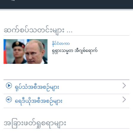
အ
သုတပဒေသာ အင်္ဂလိပ်စာ
ညွန်း
Learning English
စာမျက်နှာ
သို့
ဗွီအိုအေ လူမှုကွန်ယက်များ
ဆက်စပ်သတင်းများ ...
ကျော်
ကြည့်
နိုင်ငံတကာ
ရန်
ရုရှားသမ္မတ အီဂျစ်ရောက်
ဘာသာစကားများ
ရှာဖွေ
ရန်
နေရာ
သို့
ရုပ်သံအစီအစဉ်များ
ကျော်
ရန်
ရေဒီယိုအစီအစဉ်များ
အခြားဖတ်ရှုစရာများ