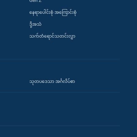
Gen Z
နေရာပေါင်းစုံ အကြောင်းစုံ
ဒို့အသံ
သက်တံရောင်သတင်းလွှာ
သုတပဒေသာ အင်္ဂလိပ်စာ