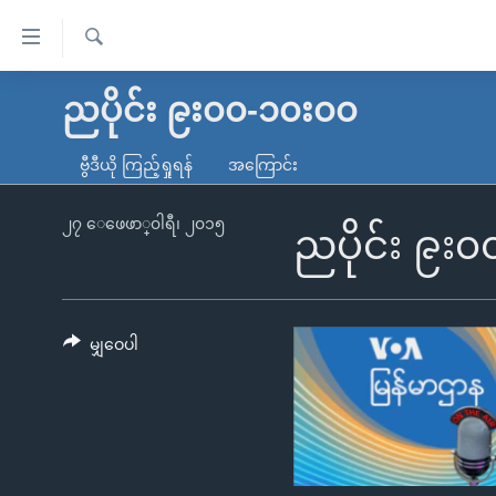
သုံး
ရ
ရှာဖွေ
လွယ်ကူ
မူလစာမျက်နှာ
ညပိုင်း ၉း၀၀-၁၀း၀၀
ရ
စေ
မြန်မာ
လာ
ဗွီဒီယို ကြည့်ရှုရန်
အကြောင်း
သည့်
ဒ်
ကမ္ဘာ့သတင်းများ
Link
ဗွီဒီယို
နိုင်ငံတကာ
၂၇ ေဖေဖာ္၀ါရီ၊ ၂၀၁၅
ညပိုင်း ၉း
များ
သတင်းလွတ်လပ်ခွင့်
အမေရိကန်
ပင်မ
ရပ်ဝန်းတခု လမ်းတခု အလွန်
တရုတ်
အကြောင်းအရာ
အင်္ဂလိပ်စာလေ့လာမယ်
အစ္စရေး-ပါလက်စတိုင်း
မျှဝေပါ
သို့
အပတ်စဉ်ကဏ္ဍများ
အမေရိကန်သုံးအီဒီယံ
ကျော်
ကြည့်
ရေဒီယိုနှင့်ရုပ်သံ အချက်အလက်များ
မကြေးမုံရဲ့ အင်္ဂလိပ်စာ
ရေဒီယို
ရန်
ရေဒီယို/တီဗွီအစီအစဉ်
ရုပ်ရှင်ထဲက အင်္ဂလိပ်စာ
တီဗွီ
ပင်မ