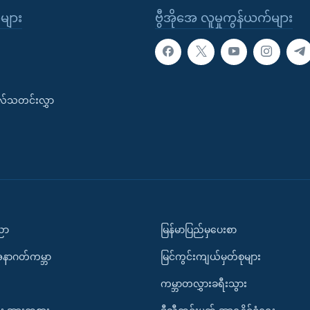
ုများ
ဗွီအိုအေ လူမှုကွန်ယက်များ
းလ်သတင်းလွှာ
ပညာ
မြန်မာပြည်မှပေးစာ
အနာဂတ်ကမ္ဘာ
မြင်ကွင်းကျယ်မှတ်စုများ
ကမ္ဘာတလွှားခရီးသွား