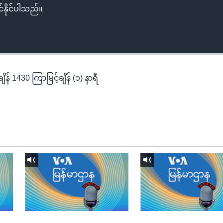
်နိုင်ပါသည်။
န် 1430 ကြာမြင့်ချိန် (၁) နာရီ