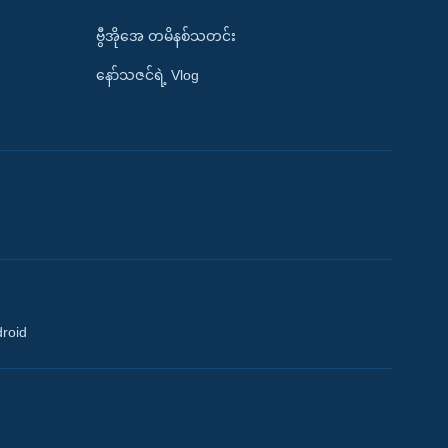
ဗွီအိုအေ တမိနစ်သတင်း
နော်သဇင်ရဲ့ Vlog
droid