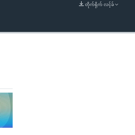
တိုက်ရိုက် လင့်ခ်
EMBED