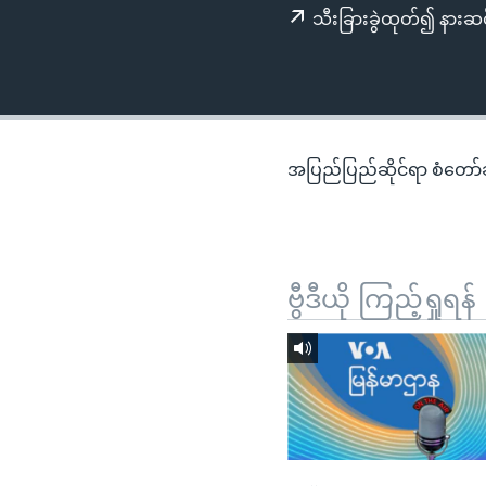
သုတပဒေသာ အင်္ဂလိပ်စာ
အ
သီးခြားခွဲထုတ်၍ နားဆင
ညွန်း
စာမျက်နှာ
သို့
ကျော်
ကြည့်
အပြည်ပြည်ဆိုင်ရာ စံတော်ချိ
ရန်
ရှာဖွေ
ရန်
နေရာ
ဗွီဒီယို ကြည့်ရှုရန်
သို့
ကျော်
ရန်