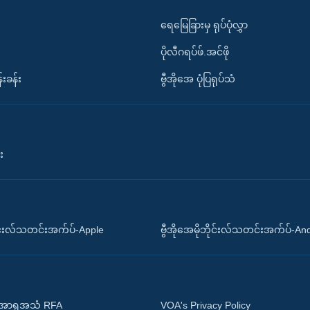
ရေမြေခြားမှ ရုပ်ပုံလွှာ
ပိုလီဂရပ်ဖ်.အင်ဖို
်းခန်း
ဗွီအိုအေ ပုံပြရုပ်သံ
း
ိုင်းလ်သတင်းအက်ပ်-Apple
ဗွီအိုအေမိုဘိုင်းလ်သတင်းအက်ပ်-An
 အာရှအသံ RFA
VOA's Privacy Policy