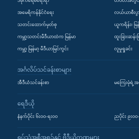
ဒီမိုကရေစီရေးရာ
တပတ်အတွင်
အမေရိကန်နိုင်ငံရေး
လယ်ယာစီးပွ
သတင်းထောက်မှတ်စု
ယူကရိန်း၊ မြန
ကမ္ဘာ့သတင်းမီဒီယာထဲက မြန်မာ
ထူးခြားဆန်း
ကမ္ဘာ့ မြန်မာ့ မီဒီယာမြင်ကွင်း
လူမှုရှုခင်း
အင်္ဂလိပ်သင်ခန်းစာများ
အီဒီယံသင်ခန်းစာ
မကြေးမုံရဲ့အင
ရေဒီယို
နံနက်ပိုင်း ၆း၀၀-ရး၀၀
ညပိုင်း ၉း၀
ရုပ်သံအစီအစဉ်နှင့် ဗွီဒီယိုကဏ္ဍများ