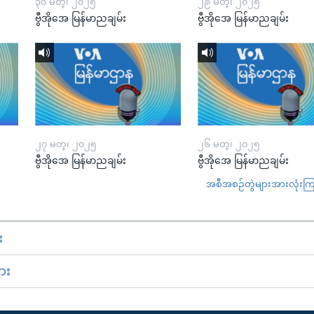
၃၀ မတ္၊ ၂၀၂၅
၂၉ မတ္၊ ၂၀၂၅
ဗွီအိုအေ မြန်မာညချမ်း
ဗွီအိုအေ မြန်မာညချမ်း
၂၇ မတ္၊ ၂၀၂၅
၂၆ မတ္၊ ၂၀၂၅
ဗွီအိုအေ မြန်မာညချမ်း
ဗွီအိုအေ မြန်မာညချမ်း
အစီအစဉ်တွဲများအားလုံးကြည့
း
ား