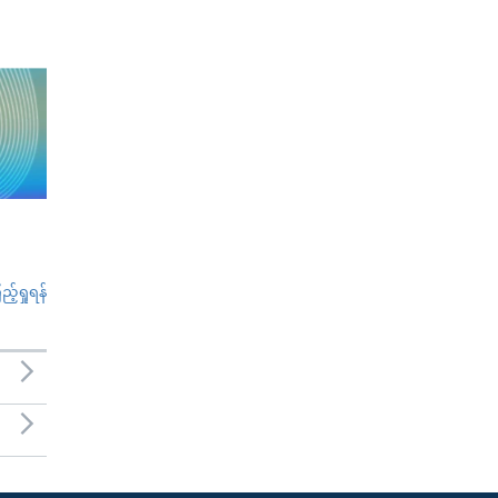
်ရှုရန်