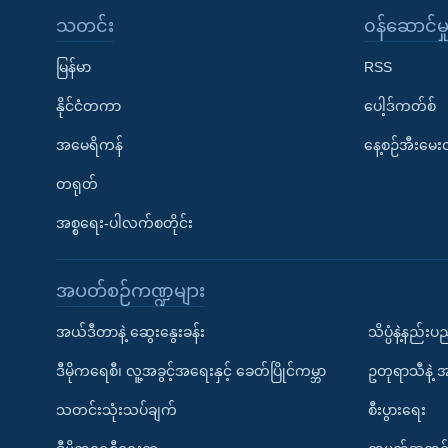
သတင်း
၀န်ဆောင်မှ
မြန်မာ
RSS
နိုင်ငံတကာ
ပေါ့ဒ်ကတ်စ်
အမေရိကန်
နေ့စဉ်အီးမေ
တရုတ်
အစ္စရေး-ပါလက်စတိုင်း
အပတ်စဉ်ကဏ္ဍများ
အယ်ဒီတာနဲ့ ဆွေးနွေးခန်း
သိပ္ပံနဲ့နည်း
ဒီမိုကရေစီ၊ လူ့အခွင့်အရေးနှင့် ခေတ်ပြိုင်ကမ္ဘာ
ဥတုရာသီနဲ့ 
သတင်းသုံးသပ်ချက်
စီးပွားရေး