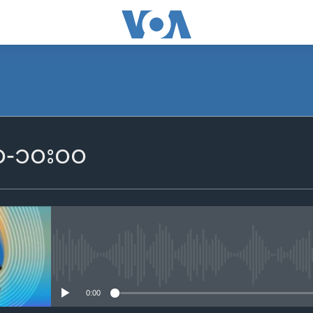
SUBSCRIBE
၀၀-၁၀း၀၀
Apple Podcasts
Spotify
ရယူရန်
No media source currently availa
0:00