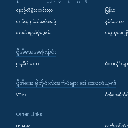
နေ့စဉ်တီဗွီသတင်းလွှာ
မြန်မာ
ရေဒီယို ရုပ်သံအစီအစဉ်
နိုင်ငံတကာ
အပတ်စဉ်တီဗွီမဂ္ဂဇင်း
တွေ့ဆုံမေးမြန
ဗွီအိုအေအကြောင်း
ဌာနမိတ်ဆက်
မီတာလှိုင်းမျာ
ဗွီအိုအေ မိုဘိုင်းလ်အက်ပ်များ ဒေါင်းလုတ်ယူရန်
Learning English
VOA+
ဗွီအိုအေမိုဘ
ဗွီအိုအေ လူမှုကွန်ယက်များ
Other Links
USAGM
လွတ်လပ်တဲ့