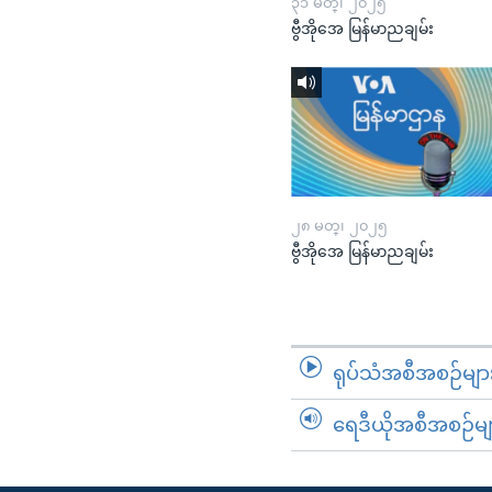
၃၁ မတ္၊ ၂၀၂၅
ဗွီအိုအေ မြန်မာညချမ်း
၂၈ မတ္၊ ၂၀၂၅
ဗွီအိုအေ မြန်မာညချမ်း
ရုပ်သံအစီအစဉ်မျာ
ရေဒီယိုအစီအစဉ်မျ