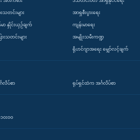
း အားကစား
ဒီသီတင်းပတ် အာရှနိုင်ငံရေး
ားသတင်းများ
အာရှစီးပွားရေး
်မာ နှိုင်းယှဉ်ချက်
ကျန်းမာရေး
ပြားသတင်းများ
အမျိုးသမီးကဏ္ဍ
ရိုဟင်ဂျာအရေး မျှော်လင့်ချက်
်္ဂလိပ်စာ
ရုပ်ရှင်ထဲက အင်္ဂလိပ်စာ
၀-၁၀း၀၀