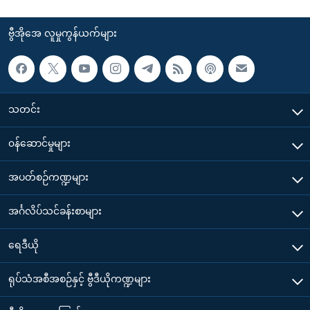
ဗွီအိုအေ လူမှုကွန်ယက်များ
သတင်း
၀န်ဆောင်မှုများ
အပတ်စဉ်ကဏ္ဍများ
အင်္ဂလိပ်သင်ခန်းစာများ
ရေဒီယို
ရုပ်သံအစီအစဉ်နှင့် ဗွီဒီယိုကဏ္ဍများ