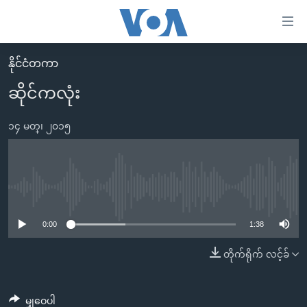
သုံး
ရ
လွယ်ကူ
နိုင်ငံတကာ
မူလစာမျက်နှာ
စေ
ဆိုင်ကလုံး
မြန်မာ
သည့်
ကမ္ဘာ့သတင်းများ
၁၄ မတ္၊ ၂၀၁၅
Link
ဗွီဒီယို
နိုင်ငံတကာ
များ
သတင်းလွတ်လပ်ခွင့်
အမေရိကန်
ပင်မ
ရပ်ဝန်းတခု လမ်းတခု အလွန်
တရုတ်
No media source currently available
အကြောင်းအရာ
သို့
အင်္ဂလိပ်စာလေ့လာမယ်
အစ္စရေး-ပါလက်စတိုင်း
0:00
1:38
ကျော်
အပတ်စဉ်ကဏ္ဍများ
အမေရိကန်သုံးအီဒီယံ
တိုက်ရိုက် လင့်ခ်
ကြည့်
ရေဒီယိုနှင့်ရုပ်သံ အချက်အလက်များ
မကြေးမုံရဲ့ အင်္ဂလိပ်စာ
ရေဒီယို
ရန်
ပင်မ
ရေဒီယို/တီဗွီအစီအစဉ်
ရုပ်ရှင်ထဲက အင်္ဂလိပ်စာ
တီဗွီ
မျှဝေပါ