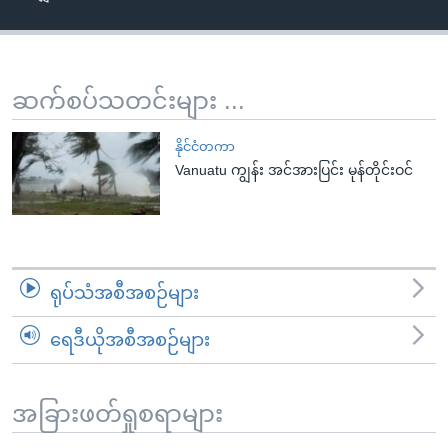
အ
သုတပဒေသာ အင်္ဂလိပ်စာ
ညွန်း
Learning English
စာမျက်နှာ
သို့
ဗွီအိုအေ လူမှုကွန်ယက်များ
ဆက်စပ်သတင်းများ ...
ကျော်
ကြည့်
နိုင်ငံတကာ
ရန်
Vanuatu ကျွန်း အင်အားပြင်း မုန်တိုင်းဝင်
ဘာသာစကားများ
ရှာဖွေ
ရန်
နေရာ
သို့
ရုပ်သံအစီအစဉ်များ
ကျော်
ရန်
ရေဒီယိုအစီအစဉ်များ
အခြားဖတ်ရှုစရာများ