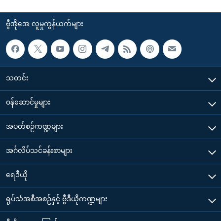
ဗွီအိုအေ လူမှုကွန်ယက်များ
သတင်း
၀န်ဆောင်မှုများ
အပတ်စဉ်ကဏ္ဍများ
အင်္ဂလိပ်သင်ခန်းစာများ
ရေဒီယို
ရုပ်သံအစီအစဉ်နှင့် ဗွီဒီယိုကဏ္ဍများ