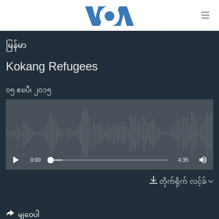
သုံး
ရ
လွယ်ကူ
မြန်မာ
မူလစာမျက်နှာ
စေ
Kokang Refugees
မြန်မာ
သည့်
ကမ္ဘာ့သတင်းများ
၀၅ ဧၿပီ၊ ၂၀၁၅
Link
ဗွီဒီယို
နိုင်ငံတကာ
များ
သတင်းလွတ်လပ်ခွင့်
အမေရိကန်
ပင်မ
ရပ်ဝန်းတခု လမ်းတခု အလွန်
တရုတ်
No media source currently available
အကြောင်းအရာ
သို့
အင်္ဂလိပ်စာလေ့လာမယ်
အစ္စရေး-ပါလက်စတိုင်း
0:00
4:35
ကျော်
အပတ်စဉ်ကဏ္ဍများ
အမေရိကန်သုံးအီဒီယံ
တိုက်ရိုက် လင့်ခ်
ကြည့်
ရေဒီယိုနှင့်ရုပ်သံ အချက်အလက်များ
မကြေးမုံရဲ့ အင်္ဂလိပ်စာ
ရေဒီယို
ရန်
ပင်မ
ရေဒီယို/တီဗွီအစီအစဉ်
ရုပ်ရှင်ထဲက အင်္ဂလိပ်စာ
တီဗွီ
မျှဝေပါ