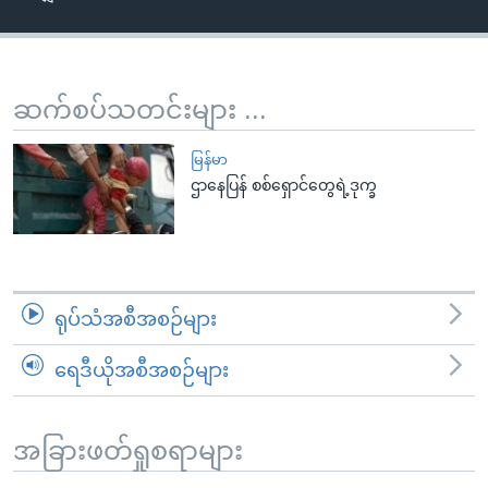
အ
သုတပဒေသာ အင်္ဂလိပ်စာ
ညွန်း
Learning English
စာမျက်နှာ
သို့
ဗွီအိုအေ လူမှုကွန်ယက်များ
ဆက်စပ်သတင်းများ ...
ကျော်
ကြည့်
မြန်မာ
ရန်
ဌာနေပြန် စစ်ရှောင်တွေရဲ့ဒုက္ခ
ဘာသာစကားများ
ရှာဖွေ
ရန်
နေရာ
သို့
ရုပ်သံအစီအစဉ်များ
ကျော်
ရန်
ရေဒီယိုအစီအစဉ်များ
အခြားဖတ်ရှုစရာများ