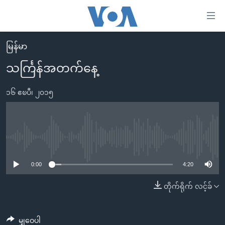
သုံး
ရ
လွယ်ကူ
မြန်မာ
မူလစာမျက်နှာ
စေ
သင်္ကြန်အတက်နေ့
မြန်မာ
သည့်
ကမ္ဘာ့သတင်းများ
၁၆ ဧၿပီ၊ ၂၀၁၅
Link
ဗွီဒီယို
နိုင်ငံတကာ
များ
သတင်းလွတ်လပ်ခွင့်
အမေရိကန်
ပင်မ
ရပ်ဝန်းတခု လမ်းတခု အလွန်
တရုတ်
No media source currently available
အကြောင်းအရာ
သို့
အင်္ဂလိပ်စာလေ့လာမယ်
အစ္စရေး-ပါလက်စတိုင်း
0:00
4:20
ကျော်
အပတ်စဉ်ကဏ္ဍများ
အမေရိကန်သုံးအီဒီယံ
တိုက်ရိုက် လင့်ခ်
ကြည့်
ရေဒီယိုနှင့်ရုပ်သံ အချက်အလက်များ
မကြေးမုံရဲ့ အင်္ဂလိပ်စာ
ရေဒီယို
ရန်
ပင်မ
ရေဒီယို/တီဗွီအစီအစဉ်
ရုပ်ရှင်ထဲက အင်္ဂလိပ်စာ
တီဗွီ
မျှဝေပါ