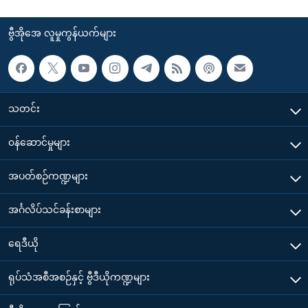
ဗွီအိုအေ လူမှုကွန်ယက်များ
သတင်း
၀န်ဆောင်မှုများ
အပတ်စဉ်ကဏ္ဍများ
အင်္ဂလိပ်သင်ခန်းစာများ
ရေဒီယို
ရုပ်သံအစီအစဉ်နှင့် ဗွီဒီယိုကဏ္ဍများ