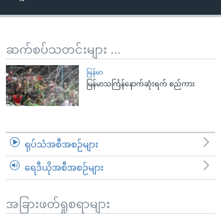
အ
သုတပဒေသာ အင်္ဂလိပ်စာ
ညွန်း
Learning English
စာမျက်နှာ
သို့
ဗွီအိုအေ လူမှုကွန်ယက်များ
ဆက်စပ်သတင်းများ ...
ကျော်
ကြည့်
မြန်မာ
ရန်
မြန်မာသင်္ကြန်နောက်ဆုံးရက် စည်ကား
ဘာသာစကားများ
ရှာဖွေ
ရန်
နေရာ
သို့
ရုပ်သံအစီအစဉ်များ
ကျော်
ရန်
ရေဒီယိုအစီအစဉ်များ
အခြားဖတ်ရှုစရာများ