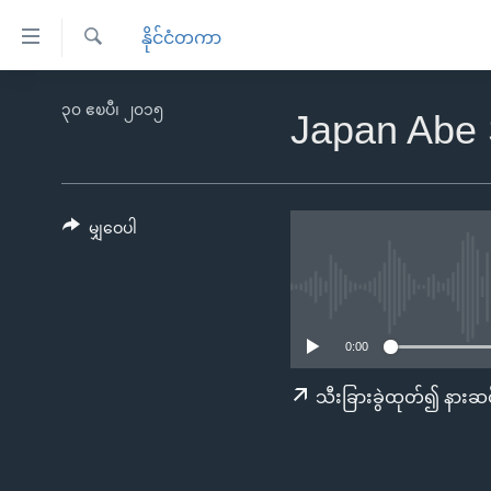
သုံး
နိုင်ငံတကာ
ရ
ရှာဖွေ
လွယ်ကူ
မူလစာမျက်နှာ
၃၀ ဧၿပီ၊ ၂၀၁၅
ရ
Japan Abe
စေ
မြန်မာ
လာ
သည့်
ဒ်
ကမ္ဘာ့သတင်းများ
Link
ဗွီဒီယို
နိုင်ငံတကာ
မျှဝေပါ
များ
သတင်းလွတ်လပ်ခွင့်
အမေရိကန်
ပင်မ
ရပ်ဝန်းတခု လမ်းတခု အလွန်
တရုတ်
အကြောင်းအရာ
အင်္ဂလိပ်စာလေ့လာမယ်
အစ္စရေး-ပါလက်စတိုင်း
သို့
0:00
အပတ်စဉ်ကဏ္ဍများ
အမေရိကန်သုံးအီဒီယံ
ကျော်
သီးခြားခွဲထုတ်၍ နားဆင
ကြည့်
ရေဒီယိုနှင့်ရုပ်သံ အချက်အလက်များ
မကြေးမုံရဲ့ အင်္ဂလိပ်စာ
ရေဒီယို
ရန်
ရေဒီယို/တီဗွီအစီအစဉ်
ရုပ်ရှင်ထဲက အင်္ဂလိပ်စာ
တီဗွီ
ပင်မ