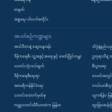
တရုတ်
အစ္စရေး-ပါလက်စတိုင်း
အပတ်စဉ်ကဏ္ဍများ
အယ်ဒီတာနဲ့ ဆွေးနွေးခန်း
သိပ္ပံနဲ့နည်း
ဒီမိုကရေစီ၊ လူ့အခွင့်အရေးနှင့် ခေတ်ပြိုင်ကမ္ဘာ
ဥတုရာသီနဲ့ 
သတင်းသုံးသပ်ချက်
စီးပွားရေး
ဒီမိုကရေစီရေးရာ
တပတ်အတွင်
အမေရိကန်နိုင်ငံရေး
လယ်ယာစီးပွ
သတင်းထောက်မှတ်စု
ယူကရိန်း၊ မြန
ကမ္ဘာ့သတင်းမီဒီယာထဲက မြန်မာ
ထူးခြားဆန်း