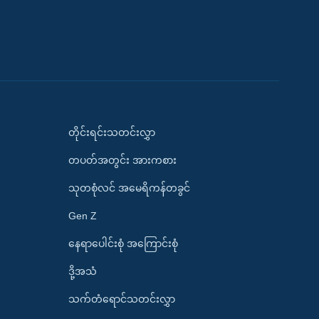
တိုင်းရင်းသတင်းလွှာ
တပတ်အတွင်း အားကစား
သုတစုံလင် အမေရိကန်တခွင်
Gen Z
နေရာပေါင်းစုံ အကြောင်းစုံ
ဒို့အသံ
သက်တံရောင်သတင်းလွှာ