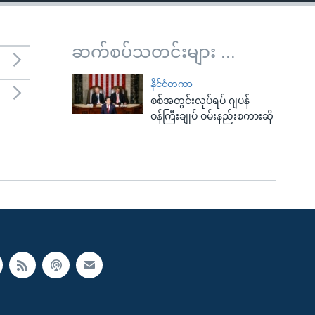
ဆက်စပ်သတင်းများ ...
နိုင်ငံတကာ
စစ်အတွင်းလုပ်ရပ် ဂျပန်
ဝန်ကြီးချုပ် ဝမ်းနည်းစကားဆို