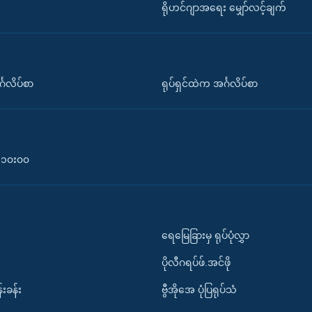
ရိုဟင်ဂျာအရေး မျှော်လင့်ချက်
်္ဂလိပ်စာ
ရုပ်ရှင်ထဲက အင်္ဂလိပ်စာ
၀-၁၀း၀၀
ရေမြေခြားမှ ရုပ်ပုံလွှာ
ပိုလီဂရပ်ဖ်.အင်ဖို
်းခန်း
ဗွီအိုအေ ပုံပြရုပ်သံ