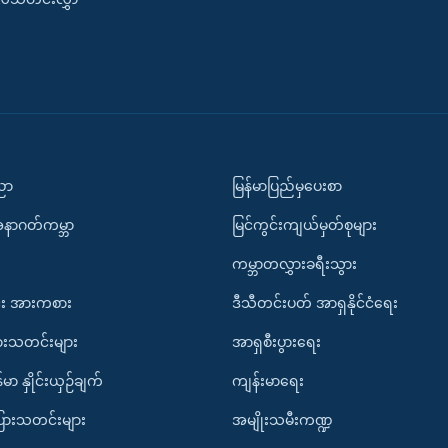
ပညာ
မြန်မာပြည်မှပေးစာ
အနာဂတ်ကမ္ဘာ
မြင်ကွင်းကျယ်မှတ်စုများ
ကမ္ဘာတလွှားခရီးသွား
း အားကစား
ဒီသီတင်းပတ် အာရှနိုင်ငံရေး
ားသတင်းများ
အာရှစီးပွားရေး
်မာ နှိုင်းယှဉ်ချက်
ကျန်းမာရေး
ပြားသတင်းများ
အမျိုးသမီးကဏ္ဍ