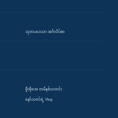
သုတပဒေသာ အင်္ဂလိပ်စာ
ဗွီအိုအေ တမိနစ်သတင်း
နော်သဇင်ရဲ့ Vlog