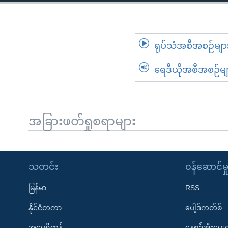
သုတပဒေသာ အင်္ဂလိပ်စာ
အ
ညွန်း
စာမျက်နှာ
သို့
ရုပ်သံအစီအစဉ်မျာ
ကျော်
ရေဒီယိုအစီအစဉ်မျ
ကြည့်
ရန်
ရှာဖွေ
ရန်
အခြားဖတ်ရှုစရာများ
နေရာ
သို့
ကျော်
သတင်း
၀န်ဆောင်မှ
ရန်
မြန်မာ
RSS
နိုင်ငံတကာ
ပေါ့ဒ်ကတ်စ်
အမေရိကန်
နေ့စဉ်အီးမေ