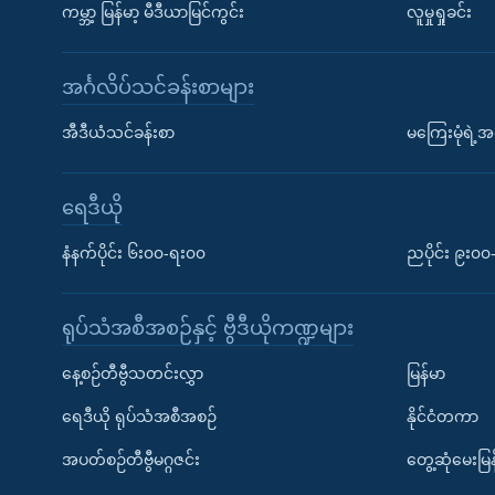
ကမ္ဘာ့ မြန်မာ့ မီဒီယာမြင်ကွင်း
လူမှုရှုခင်း
အင်္ဂလိပ်သင်ခန်းစာများ
အီဒီယံသင်ခန်းစာ
မကြေးမုံရဲ့အင
ရေဒီယို
နံနက်ပိုင်း ၆း၀၀-ရး၀၀
ညပိုင်း ၉း၀
ရုပ်သံအစီအစဉ်နှင့် ဗွီဒီယိုကဏ္ဍများ
နေ့စဉ်တီဗွီသတင်းလွှာ
မြန်မာ
ရေဒီယို ရုပ်သံအစီအစဉ်
နိုင်ငံတကာ
အပတ်စဉ်တီဗွီမဂ္ဂဇင်း
တွေ့ဆုံမေးမြန