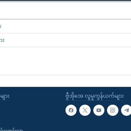
း
ား
ုများ
ဗွီအိုအေ လူမှုကွန်ယက်များ
းလ်သတင်းလွှာ