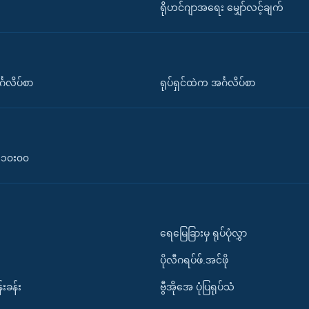
ရိုဟင်ဂျာအရေး မျှော်လင့်ချက်
်္ဂလိပ်စာ
ရုပ်ရှင်ထဲက အင်္ဂလိပ်စာ
၀-၁၀း၀၀
ရေမြေခြားမှ ရုပ်ပုံလွှာ
ပိုလီဂရပ်ဖ်.အင်ဖို
်းခန်း
ဗွီအိုအေ ပုံပြရုပ်သံ