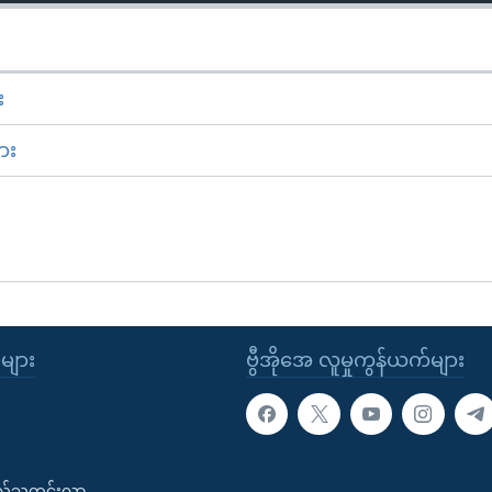
း
ား
ုများ
ဗွီအိုအေ လူမှုကွန်ယက်များ
းလ်သတင်းလွှာ