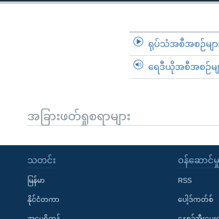
သုတပဒေသာ အင်္ဂလိပ်စာ
အ
ညွန်း
စာမျက်နှာ
သို့
ရုပ်သံအစီအစဉ်မျာ
ကျော်
ရေဒီယိုအစီအစဉ်မျ
ကြည့်
ရန်
ရှာဖွေ
ရန်
အခြားဖတ်ရှုစရာများ
နေရာ
သို့
ကျော်
သတင်း
၀န်ဆောင်မှ
ရန်
မြန်မာ
RSS
နိုင်ငံတကာ
ပေါ့ဒ်ကတ်စ်
အမေရိကန်
နေ့စဉ်အီးမေ