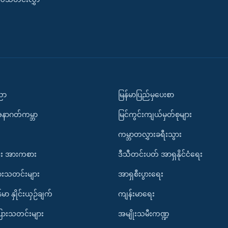
ပညာ
မြန်မာပြည်မှပေးစာ
အနာဂတ်ကမ္ဘာ
မြင်ကွင်းကျယ်မှတ်စုများ
ကမ္ဘာတလွှားခရီးသွား
း အားကစား
ဒီသီတင်းပတ် အာရှနိုင်ငံရေး
ားသတင်းများ
အာရှစီးပွားရေး
်မာ နှိုင်းယှဉ်ချက်
ကျန်းမာရေး
ပြားသတင်းများ
အမျိုးသမီးကဏ္ဍ