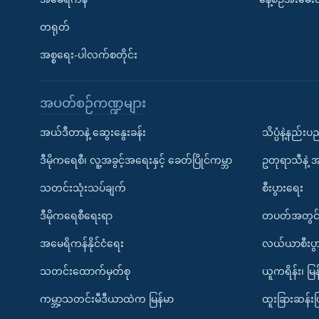
တရုတ်
အစ္စရေး-ပါလက်စတိုင်း
အပတ်စဉ်ကဏ္ဍများ
အယ်ဒီတာနဲ့ ဆွေးနွေးခန်း
သိပ္ပံနဲ့နည်း
ဒီမိုကရေစီ၊ လူ့အခွင့်အရေးနှင့် ခေတ်ပြိုင်ကမ္ဘာ
ဥတုရာသီနဲ့ 
သတင်းသုံးသပ်ချက်
စီးပွားရေး
ဒီမိုကရေစီရေးရာ
တပတ်အတွင်
အမေရိကန်နိုင်ငံရေး
လယ်ယာစီးပွ
သတင်းထောက်မှတ်စု
ယူကရိန်း၊ မြန
ကမ္ဘာ့သတင်းမီဒီယာထဲက မြန်မာ
ထူးခြားဆန်း