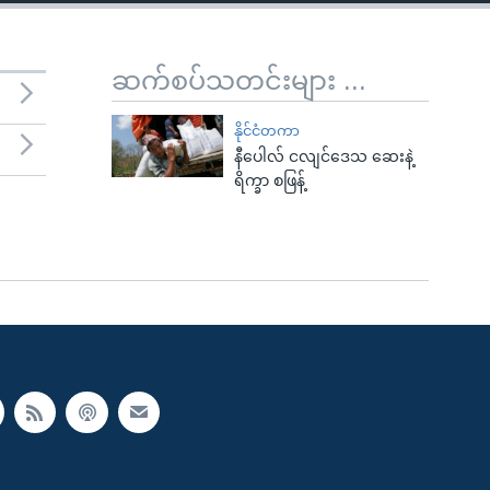
ဆက်စပ်သတင်းများ ...
နိုင်ငံတကာ
နီပေါလ် ငလျင်ဒေသ ဆေးနဲ့
ရိက္ခာ စဖြန့်