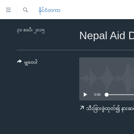
သုံး
နိုင်ငံတကာ
ရ
ရှာဖွေ
လွယ်ကူ
မူလစာမျက်နှာ
၃၀ ဧၿပီ၊ ၂၀၁၅
ရ
Nepal Aid D
စေ
မြန်မာ
လာ
သည့်
ဒ်
ကမ္ဘာ့သတင်းများ
Link
ဗွီဒီယို
နိုင်ငံတကာ
မျှဝေပါ
များ
သတင်းလွတ်လပ်ခွင့်
အမေရိကန်
ပင်မ
ရပ်ဝန်းတခု လမ်းတခု အလွန်
တရုတ်
အကြောင်းအရာ
အင်္ဂလိပ်စာလေ့လာမယ်
အစ္စရေး-ပါလက်စတိုင်း
သို့
0:00
အပတ်စဉ်ကဏ္ဍများ
အမေရိကန်သုံးအီဒီယံ
ကျော်
သီးခြားခွဲထုတ်၍ နားဆင
ကြည့်
ရေဒီယိုနှင့်ရုပ်သံ အချက်အလက်များ
မကြေးမုံရဲ့ အင်္ဂလိပ်စာ
ရေဒီယို
ရန်
ရေဒီယို/တီဗွီအစီအစဉ်
ရုပ်ရှင်ထဲက အင်္ဂလိပ်စာ
တီဗွီ
ပင်မ