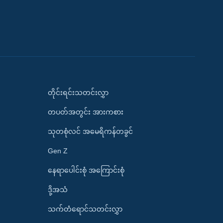
တိုင်းရင်းသတင်းလွှာ
တပတ်အတွင်း အားကစား
သုတစုံလင် အမေရိကန်တခွင်
Gen Z
နေရာပေါင်းစုံ အကြောင်းစုံ
ဒို့အသံ
သက်တံရောင်သတင်းလွှာ