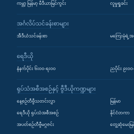
ကမ္ဘာ့ မြန်မာ့ မီဒီယာမြင်ကွင်း
လူမှုရှုခင်း
အင်္ဂလိပ်သင်ခန်းစာများ
အီဒီယံသင်ခန်းစာ
မကြေးမုံရဲ့အင
ရေဒီယို
နံနက်ပိုင်း ၆း၀၀-ရး၀၀
ညပိုင်း ၉း၀
ရုပ်သံအစီအစဉ်နှင့် ဗွီဒီယိုကဏ္ဍများ
နေ့စဉ်တီဗွီသတင်းလွှာ
မြန်မာ
ရေဒီယို ရုပ်သံအစီအစဉ်
နိုင်ငံတကာ
အပတ်စဉ်တီဗွီမဂ္ဂဇင်း
တွေ့ဆုံမေးမြန