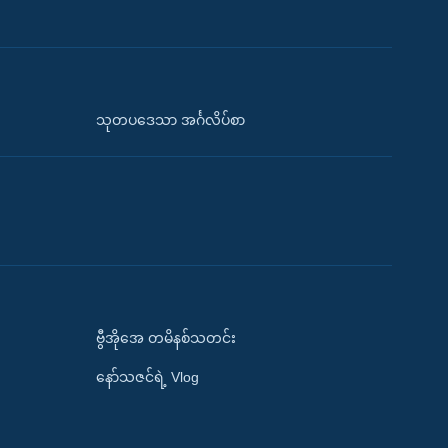
သုတပဒေသာ အင်္ဂလိပ်စာ
ဗွီအိုအေ တမိနစ်သတင်း
နော်သဇင်ရဲ့ Vlog